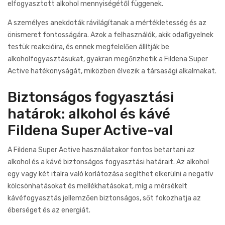
elfogyasztott alkohol mennyiségétől függenek.
A személyes anekdoták rávilágítanak a mértékletesség és az
önismeret fontosságára. Azok a felhasználók, akik odafigyelnek
testük reakcióira, és ennek megfelelően állítják be
alkoholfogyasztásukat, gyakran megőrizhetik a Fildena Super
Active hatékonyságát, miközben élvezik a társasági alkalmakat.
Biztonságos fogyasztási
határok: alkohol és kávé
Fildena Super Active-val
A Fildena Super Active használatakor fontos betartani az
alkohol és a kávé biztonságos fogyasztási határait. Az alkohol
egy vagy két italra való korlátozása segíthet elkerülni a negatív
kölcsönhatásokat és mellékhatásokat, míg a mérsékelt
kávéfogyasztás jellemzően biztonságos, sőt fokozhatja az
éberséget és az energiát.