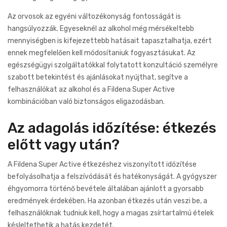
Az orvosok az egyéni változékonyság fontosságát is
hangsúlyozzák. Egyeseknél az alkohol még mérsékeltebb
mennyiségben is kifejezettebb hatásait tapasztalhatja, ezért
ennek megfelelően kell módosítaniuk fogyasztásukat. Az
egészségügyi szolgáltatókkal folytatott konzultáció személyre
szabott betekintést és ajánlásokat nyújthat, segítve a
felhasználókat az alkohol és a Fildena Super Active
kombinációban való biztonságos eligazodásban.
Az adagolás időzítése: étkezés
előtt vagy után?
A Fildena Super Active étkezéshez viszonyított időzítése
befolyásolhatja a felszívódását és hatékonyságát. A gyógyszer
éhgyomorra történő bevétele általában ajánlott a gyorsabb
eredmények érdekében. Ha azonban étkezés után veszi be, a
felhasználóknak tudniuk kell, hogy a magas zsírtartalmú ételek
késleltethetik a hatás kezdetét.