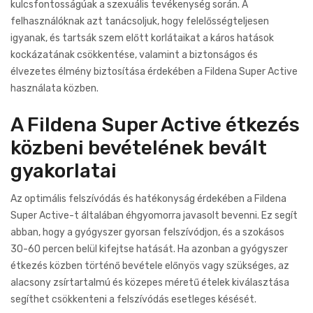
kulcsfontosságúak a szexuális tevékenység során. A
felhasználóknak azt tanácsoljuk, hogy felelősségteljesen
igyanak, és tartsák szem előtt korlátaikat a káros hatások
kockázatának csökkentése, valamint a biztonságos és
élvezetes élmény biztosítása érdekében a Fildena Super Active
használata közben.
A Fildena Super Active étkezés
közbeni bevételének bevált
gyakorlatai
Az optimális felszívódás és hatékonyság érdekében a Fildena
Super Active-t általában éhgyomorra javasolt bevenni. Ez segít
abban, hogy a gyógyszer gyorsan felszívódjon, és a szokásos
30-60 percen belül kifejtse hatását. Ha azonban a gyógyszer
étkezés közben történő bevétele előnyös vagy szükséges, az
alacsony zsírtartalmú és közepes méretű ételek kiválasztása
segíthet csökkenteni a felszívódás esetleges késését.