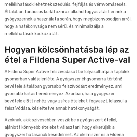
mellékhatások lehetnek szédülés, fejfájás és vérnyomásesés.
Általában tanácsos korlátozni az alkoholfogyasztást ennek a
gyógyszernek a használata során, hogy megbizonyosodjon arról,
hogy a hatékonysága nem sérül, és minimalizálja a
mellékhatások kockázatát.
Hogyan kölcsönhatásba lép az
étel a Fildena Super Active-val
A Fildena Super Active felszívódását befolyásolhatja a táplálék
gyomorban való jelenléte. A gyógyszer éhgyomorra történő
bevétele általában gyorsabb felszívódást eredményez, ami
gyorsabb hatást eredményez. Azonban, ha a gyógyszer
bevétele előtt nehéz vagy zsíros ételeket fogyaszt, lelassul a
felszívódása, késleltetve annak hatékonyságát.
Azoknak, akik szívesebben veszik be a gyógyszert étellel,
ajánlott könnyebb ételeket választani, hogy elkerüljék a
gyógyszer hatásának késedelmét. Az élelmiszer és a Fildena