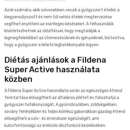
Azok számára, akik szívesebben veszik a gyógyszert étellel, a
kiegyensúlyozott és nem túl nehéz ételek megtervezése
segíthet enyhíteni az esetleges késéseket. A felhasználók
kísérletezhetnek az időzítéssel, hogy megtalálják a
legmegfelelőbbet az ütemezésüknek és igényeiknek, biztosítva,
hogy a gyógyszer a lehető leghatékonyabb legyen.
Diétás ajánlások a Fildena
Super Active használata
közben
A Fildena Super Active használata során az egészséges étrend
fenntartása elősegítheti az általános jólétet és fokozhatja a
gyógyszer hatékonyságát. A gyümölcsökben, zöldségekben,
sovány fehérjékben és teljes kiőrlésű gabonákban gazdag étrend
elősegítheti a szív- és érrendszer egészségét, ami
kulcsfontosságú az erekciós diszfunkció kezelésében.