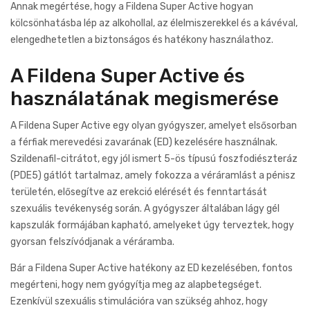
Annak megértése, hogy a Fildena Super Active hogyan
kölcsönhatásba lép az alkohollal, az élelmiszerekkel és a kávéval,
elengedhetetlen a biztonságos és hatékony használathoz.
A Fildena Super Active és
használatának megismerése
A Fildena Super Active egy olyan gyógyszer, amelyet elsősorban
a férfiak merevedési zavarának (ED) kezelésére használnak.
Szildenafil-citrátot, egy jól ismert 5-ös típusú foszfodiészteráz
(PDE5) gátlót tartalmaz, amely fokozza a véráramlást a pénisz
területén, elősegítve az erekció elérését és fenntartását
szexuális tevékenység során. A gyógyszer általában lágy gél
kapszulák formájában kapható, amelyeket úgy terveztek, hogy
gyorsan felszívódjanak a véráramba.
Bár a Fildena Super Active hatékony az ED kezelésében, fontos
megérteni, hogy nem gyógyítja meg az alapbetegséget.
Ezenkívül szexuális stimulációra van szükség ahhoz, hogy