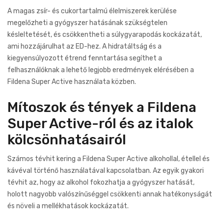
A magas zsír- és cukortartalmú élelmiszerek kerülése
megelőzheti a gyógyszer hatásának szükségtelen
késleltetését, és csökkentheti a súlygyarapodás kockázatát,
ami hozzájárulhat az ED-hez. A hidratáltság és a
kiegyensúlyozott étrend fenntartása segíthet a
felhasználóknak a lehető legjobb eredmények elérésében a
Fildena Super Active használata közben.
Mítoszok és tények a Fildena
Super Active-ról és az italok
kölcsönhatásairól
Számos tévhit kering a Fildena Super Active alkohollal, étellel és
kávéval történő használatával kapcsolatban. Az egyik gyakori
tévhit az, hogy az alkohol fokozhatja a gyógyszer hatását,
holott nagyobb valószínűséggel csökkenti annak hatékonyságát
és növeli a mellékhatások kockázatát.