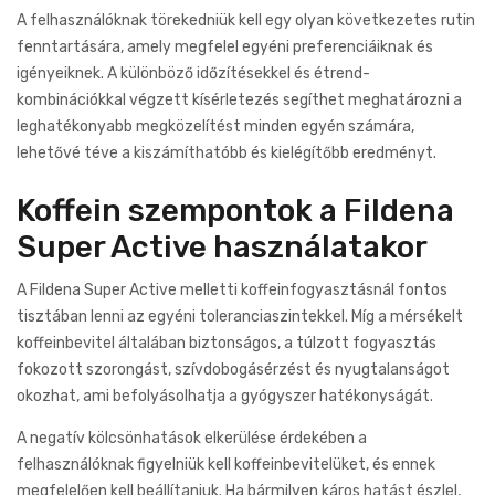
A felhasználóknak törekedniük kell egy olyan következetes rutin
fenntartására, amely megfelel egyéni preferenciáiknak és
igényeiknek. A különböző időzítésekkel és étrend-
kombinációkkal végzett kísérletezés segíthet meghatározni a
leghatékonyabb megközelítést minden egyén számára,
lehetővé téve a kiszámíthatóbb és kielégítőbb eredményt.
Koffein szempontok a Fildena
Super Active használatakor
A Fildena Super Active melletti koffeinfogyasztásnál fontos
tisztában lenni az egyéni toleranciaszintekkel. Míg a mérsékelt
koffeinbevitel általában biztonságos, a túlzott fogyasztás
fokozott szorongást, szívdobogásérzést és nyugtalanságot
okozhat, ami befolyásolhatja a gyógyszer hatékonyságát.
A negatív kölcsönhatások elkerülése érdekében a
felhasználóknak figyelniük kell koffeinbevitelüket, és ennek
megfelelően kell beállítaniuk. Ha bármilyen káros hatást észlel,