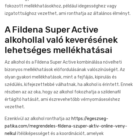
fokozott mellékhatásokhoz, például idegességhez vagy
izgatottsághoz vezethet, ami ronthatja az általános élményt.
A Fildena Super Active
alkohollal való keverésének
lehetséges mellékhatásai
Az alkohol és a Fildena Super Active kombinálása növelheti
bizonyos mellékhatások előfordulásának valószínűségét. Az
olyan gyakori mellékhatások, mint a fejfájás, kipirulás és
szédülés, kifejezettebbé válhatnak, ha alkohol is érintett. Ennek
részben az az oka, hogy az alkohol fokozhatja a szildenafil
értágító hatását, ami észrevehetőbb vérnyomáseséshez
vezethet.
Ezenkívül az alkohol ronthatja az
https://egeszseg-
patika.com/megrendeles-fildena-szuper-aktiv-online-veny-
nelkul
ítélőképességet és a koordinációt, amelyek