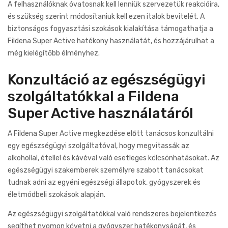
A felhasználóknak óvatosnak kell lenniük szervezetük reakcióira,
és szükség szerint módosítaniuk kell ezen italok bevitelét. A
biztonságos fogyasztási szokások kialakítása támogathatja a
Fildena Super Active hatékony használatát, és hozzájárulhat a
még kielégítőbb élményhez.
Konzultáció az egészségügyi
szolgáltatókkal a Fildena
Super Active használatáról
A Fildena Super Active megkezdése előtt tanácsos konzultálni
egy egészségügyi szolgáltatóval, hogy megvitassák az
alkohollal, étellel és kávéval való esetleges kölcsönhatásokat. Az
egészségügyi szakemberek személyre szabott tanácsokat
tudnak adni az egyéni egészségi állapotok, gyógyszerek és
életmódbeli szokások alapján.
Az egészségügyi szolgáltatókkal való rendszeres bejelentkezés
segíthet nyomon követni a gyógyszer hatékonyságát, és