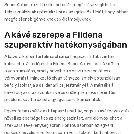
Super Active közötti kölcsönhatás megértése segíthet a
felhasználóknak optimalizálni az adagok időzítését, hogy jobban
megfeleljenek igényeiknek és életmódjuknak.
A kávé szerepe a Fildena
szuperaktív hatékonyságában
A kávé, a koffeintartalmáról ismert népszerű ital, szintén
kölcsönhatásba léphet a Fildena Super Active-val. A koffein
olyan stimuláns, amely növelheti a szívfrekvenciát és a
vérnyomást, mindkettő olyan tényező, amely potenciálisan
befolyásolhatja a szildenafil teljesítményét. A mérsékelt
kávéfogyasztás azonban valószínűleg nem okoz jelentős
problémákat, ha ezzel a gyógyszerrel kombinálják.
Egyes felhasználók azt tapasztalhatják, hogy a kávéfogyasztás
növeli az éberséget és az energiaszintet, ami előnyös lehet a
szexuális tevékenység során. Fontos azonban az egyéni
reakciók figyelemmel kísérése, mivel a túlzott koffeinbevitel