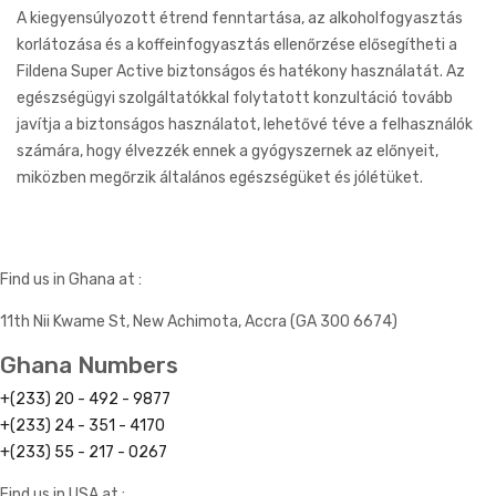
A kiegyensúlyozott étrend fenntartása, az alkoholfogyasztás
korlátozása és a koffeinfogyasztás ellenőrzése elősegítheti a
Fildena Super Active biztonságos és hatékony használatát. Az
egészségügyi szolgáltatókkal folytatott konzultáció tovább
javítja a biztonságos használatot, lehetővé téve a felhasználók
számára, hogy élvezzék ennek a gyógyszernek az előnyeit,
miközben megőrzik általános egészségüket és jólétüket.
Find us in Ghana at :
11th Nii Kwame St, New Achimota, Accra (GA 300 6674)
Ghana Numbers
+(233) 20 - 492 - 9877
+(233) 24 - 351 - 4170
+(233) 55 - 217 - 0267
Find us in USA at :