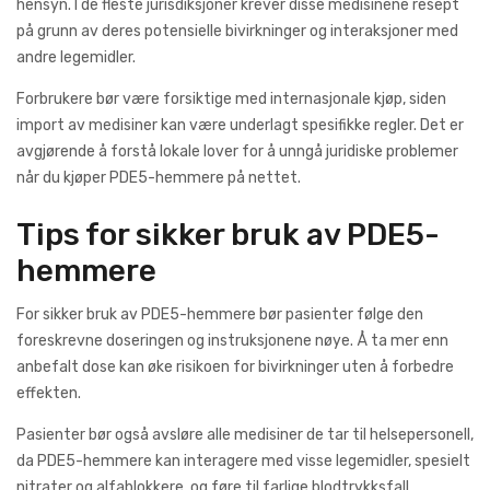
hensyn. I de fleste jurisdiksjoner krever disse medisinene resept
på grunn av deres potensielle bivirkninger og interaksjoner med
andre legemidler.
Forbrukere bør være forsiktige med internasjonale kjøp, siden
import av medisiner kan være underlagt spesifikke regler. Det er
avgjørende å forstå lokale lover for å unngå juridiske problemer
når du kjøper PDE5-hemmere på nettet.
Tips for sikker bruk av PDE5-
hemmere
For sikker bruk av PDE5-hemmere bør pasienter følge den
foreskrevne doseringen og instruksjonene nøye. Å ta mer enn
anbefalt dose kan øke risikoen for bivirkninger uten å forbedre
effekten.
Pasienter bør også avsløre alle medisiner de tar til helsepersonell,
da PDE5-hemmere kan interagere med visse legemidler, spesielt
nitrater og alfablokkere, og føre til farlige blodtrykksfall.