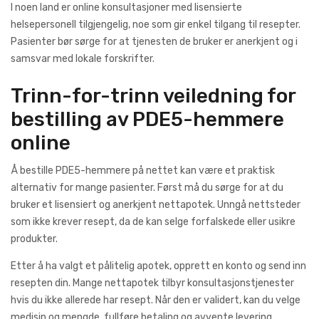
I noen land er online konsultasjoner med lisensierte
helsepersonell tilgjengelig, noe som gir enkel tilgang til resepter.
Pasienter bør sørge for at tjenesten de bruker er anerkjent og i
samsvar med lokale forskrifter.
Trinn-for-trinn veiledning for
bestilling av PDE5-hemmere
online
Å bestille PDE5-hemmere på nettet kan være et praktisk
alternativ for mange pasienter. Først må du sørge for at du
bruker et lisensiert og anerkjent nettapotek. Unngå nettsteder
som ikke krever resept, da de kan selge forfalskede eller usikre
produkter.
Etter å ha valgt et pålitelig apotek, opprett en konto og send inn
resepten din. Mange nettapotek tilbyr konsultasjonstjenester
hvis du ikke allerede har resept. Når den er validert, kan du velge
medisin og mengde, fullføre betaling og avvente levering.