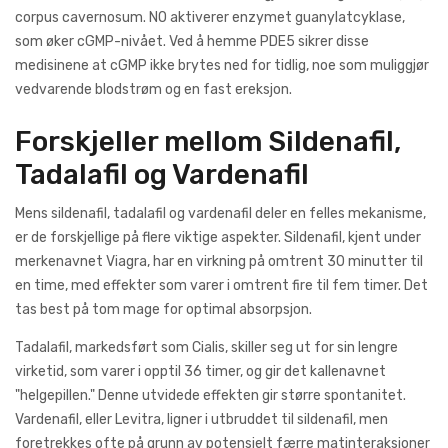
corpus cavernosum. NO aktiverer enzymet guanylatcyklase,
som øker cGMP-nivået. Ved å hemme PDE5 sikrer disse
medisinene at cGMP ikke brytes ned for tidlig, noe som muliggjør
vedvarende blodstrøm og en fast ereksjon.
Forskjeller mellom Sildenafil,
Tadalafil og Vardenafil
Mens sildenafil, tadalafil og vardenafil deler en felles mekanisme,
er de forskjellige på flere viktige aspekter. Sildenafil, kjent under
merkenavnet Viagra, har en virkning på omtrent 30 minutter til
en time, med effekter som varer i omtrent fire til fem timer. Det
tas best på tom mage for optimal absorpsjon.
Tadalafil, markedsført som Cialis, skiller seg ut for sin lengre
virketid, som varer i opptil 36 timer, og gir det kallenavnet
"helgepillen." Denne utvidede effekten gir større spontanitet.
Vardenafil, eller Levitra, ligner i utbruddet til sildenafil, men
foretrekkes ofte på grunn av potensielt færre matinteraksjoner