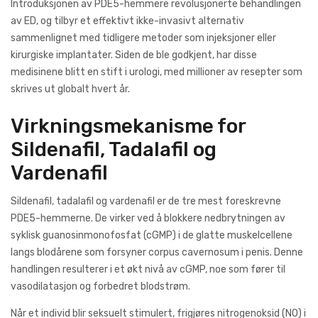
Introduksjonen av PDE5-hemmere revolusjonerte behandlingen
av ED, og ​​tilbyr et effektivt ikke-invasivt alternativ
sammenlignet med tidligere metoder som injeksjoner eller
kirurgiske implantater. Siden de ble godkjent, har disse
medisinene blitt en stift i urologi, med millioner av resepter som
skrives ut globalt hvert år.
Virkningsmekanisme for
Sildenafil, Tadalafil og
Vardenafil
Sildenafil, tadalafil og vardenafil er de tre mest foreskrevne
PDE5-hemmerne. De virker ved å blokkere nedbrytningen av
syklisk guanosinmonofosfat (cGMP) i de glatte muskelcellene
langs blodårene som forsyner corpus cavernosum i penis. Denne
handlingen resulterer i et økt nivå av cGMP, noe som fører til
vasodilatasjon og forbedret blodstrøm.
Når et individ blir seksuelt stimulert, frigjøres nitrogenoksid (NO) i