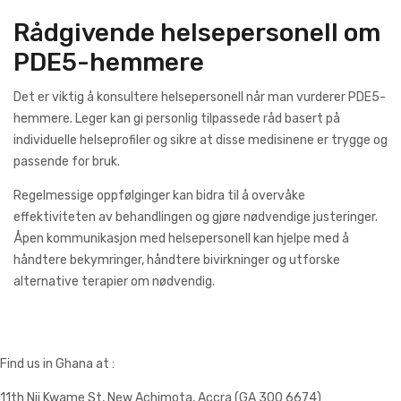
Rådgivende helsepersonell om
PDE5-hemmere
Det er viktig å konsultere helsepersonell når man vurderer PDE5-
hemmere. Leger kan gi personlig tilpassede råd basert på
individuelle helseprofiler og sikre at disse medisinene er trygge og
passende for bruk.
Regelmessige oppfølginger kan bidra til å overvåke
effektiviteten av behandlingen og gjøre nødvendige justeringer.
Åpen kommunikasjon med helsepersonell kan hjelpe med å
håndtere bekymringer, håndtere bivirkninger og utforske
alternative terapier om nødvendig.
Find us in Ghana at :
11th Nii Kwame St, New Achimota, Accra (GA 300 6674)