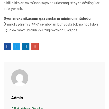
nikiti sikkələri və mübahisəyə hazırlaşmaq istəyən döyüşçülər
belə yer alıb.
Oyun mexanikasının qazancların minimum hüdudu
Ümmülləşdirilmiş "Wild" sembolları lövhədəki tökmə nöqtələri
üçün də mövcud olub və üfüqi xətlərin 5-ci poz
Admin
All Author Posts