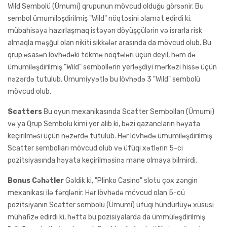
Wild Sembolü (Ümumi) qrupunun mövcud olduğu görsənir. Bu
sembol ümumiləşdirilmiş "Wild" nöqtəsini əlamət edirdi ki,
mübahisəyə hazırlaşmaq istəyən döyüşçülərin və israrla risk
almaqla məşğul olan nikiti sikkələr arasında da mövcud olub. Bu
qrup əsasən lövhədəki tökmə nöqtələri üçün deyil, həm də
ümumiləşdirilmiş "Wild" sembollərin yerləşdiyi mərkəzi hissə üçün
nəzərdə tutulub. Ümumiyyətlə bu lövhədə 3 "Wild" sembolü
mövcud olub.
Scatters
Bu oyun mexanikasında Scatter Sembolları (Ümumi)
və ya Qrup Sembolu kimi yer alıb ki, bəzi qazancların həyata
keçirilməsi üçün nəzərdə tutulub. Hər lövhədə ümumiləşdirilmiş
Scatter sembolları mövcud olub və üfüqi xətlərin 5-ci
pozitsiyasında həyata keçirilməsinə mane olmaya bilmirdi.
Bonus Cəhətler
Gəldik ki, "Plinko Casino" slotu çox zəngin
mexanikası ilə fərqlənir. Hər lövhədə mövcud olan 5-cü
pozitsiyanın Scatter sembolu (Ümumi) üfüqi hündürlüyə xüsusi
mühafizə edirdi ki, hətta bu pozisiyalarda da ümmüləşdirilmiş