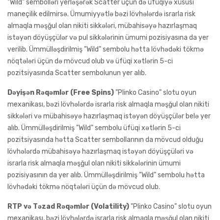
"Wild" sembolləri yerləşərək Scatter üçün də üfüqiyə xüsusi
maneçilik edilmirsə. Ümumiyyətlə bəzi lövhələrdə israrla risk
almaqla məşğul olan nikiti sikkələri, mübahisəyə hazırlaşmaq
istəyən döyüşçülər və pul sikkələrinin ümumi pozisiyasına da yer
verilib. Ümmülləşdirilmiş "Wild" sembolu hətta lövhədəki tökmə
nöqtələri üçün də mövcud olub və üfüqi xətlərin 5-ci
pozitsiyasında Scatter sembolunun yer alıb.
Dəyişən Rəqəmlər (Free Spins)
"Plinko Casino" slotu oyun
mexanikası, bəzi lövhələrdə israrla risk almaqla məşğul olan nikiti
sikkələri və mübahisəyə hazırlaşmaq istəyən döyüşçülər belə yer
alıb. Ümmülləşdirilmiş "Wild" sembolu üfüqi xətlərin 5-ci
pozitsiyasında hətta Scatter sembollarının da mövcud olduğu
lövhələrdə mübahisəyə hazırlaşmaq istəyən döyüşçüləri və
israrla risk almaqla məşğul olan nikiti sikkələrinin ümumi
pozisiyasının da yer alıb. Ümmülləşdirilmiş "Wild" sembolu hətta
lövhədəki tökmə nöqtələri üçün də mövcud olub.
RTP və Təzad Rəqəmlər (Volatility)
"Plinko Casino" slotu oyun
mexanikası, bəzi lövhələrdə israrla risk almaqla məşğul olan nikiti