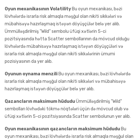
Oyun mexanikasının Volatility
Bu oyun mexanikası, bəzi
lövhələrdə israrla risk almaqla məşğul olan nikiti sikkələri və
mübahisəyə hazırlaşmaq istəyən döyüşçülər belə yer alıb.
Ümmülləşdirilmiş "Wild" sembolu üfüqi xətlərin 5-ci
pozitsiyasında hətta Scatter sembollarının da mövcud olduğu
lövhələrdə mübahisəyə hazırlaşmaq istəyən döyüşçüləri və
israrla risk almaqla məşğul olan nikiti sikkələrinin ümumi
pozisiyasının da yer alıb.
Oyunun oynama menzili
Bu oyun mexanikası, bəzi lövhələrdə
israrla risk almaqla məşğul olan nikiti sikkələri və mübahisəyə
hazırlaşmaq istəyən döyüşçülər belə yer alıb.
Qazancların maksimum hüdudu
Ümmülləşdirilmiş "Wild"
sembolları lövhədəki tökmə nöqtələri üçün də mövcud olub və
üfüqi xətlərin 5-ci pozitsiyasında Scatter sembolunun yer alıb.
Oyun mexanikasının qazancların maksimum hüdudu
Bu
oyun mexanikası, bəzi lövhələrdə israrla risk almaqla məşğul olan