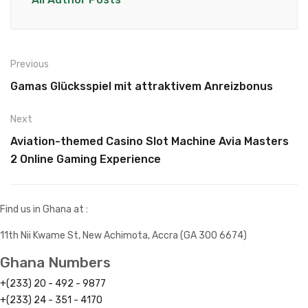
Previous
Gamas Glücksspiel mit attraktivem Anreizbonus
Next
Aviation-themed Casino Slot Machine Avia Masters
2 Online Gaming Experience
Find us in Ghana at :
11th Nii Kwame St, New Achimota, Accra (GA 300 6674)
Ghana Numbers
+(233) 20 - 492 - 9877
+(233) 24 - 351 - 4170