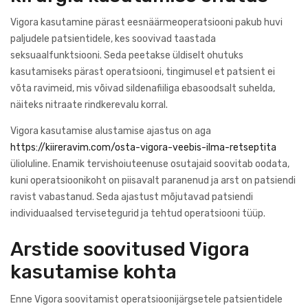
Vigora kasutamine pärast eesnäärmeoperatsiooni pakub huvi
paljudele patsientidele, kes soovivad taastada
seksuaalfunktsiooni. Seda peetakse üldiselt ohutuks
kasutamiseks pärast operatsiooni, tingimusel et patsient ei
võta ravimeid, mis võivad sildenafiiliga ebasoodsalt suhelda,
näiteks nitraate rindkerevalu korral.
Vigora kasutamise alustamise ajastus on aga
https://kiireravim.com/osta-vigora-veebis-ilma-retseptita
ülioluline. Enamik tervishoiuteenuse osutajaid soovitab oodata,
kuni operatsioonikoht on piisavalt paranenud ja arst on patsiendi
ravist vabastanud. Seda ajastust mõjutavad patsiendi
individuaalsed tervisetegurid ja tehtud operatsiooni tüüp.
Arstide soovitused Vigora
kasutamise kohta
Enne Vigora soovitamist operatsioonijärgsetele patsientidele