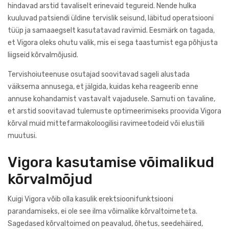
hindavad arstid tavaliselt erinevaid tegureid. Nende hulka
kuuluvad patsiendi üldine tervislik seisund, läbitud operatsiooni
tüüp ja samaaegselt kasutatavad ravimid. Eesmärk on tagada,
et Vigora oleks ohutu valik, mis ei sega taastumist ega põhjusta
liigseid kõrvalmõjusid.
Tervishoiuteenuse osutajad soovitavad sageli alustada
väiksema annusega, et jälgida, kuidas keha reageerib enne
annuse kohandamist vastavalt vajadusele. Samuti on tavaline,
et arstid soovitavad tulemuste optimeerimiseks proovida Vigora
kõrval muid mittefarmakoloogilisi ravimeetodeid või elustiili
muutusi.
Vigora kasutamise võimalikud
kõrvalmõjud
Kuigi Vigora võib olla kasulik erektsioonifunktsiooni
parandamiseks, ei ole see ilma võimalike kõrvaltoimeteta.
Sagedased kõrvaltoimed on peavalud, õhetus, seedehäired,