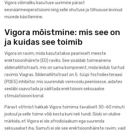
Vigora võimaliku kasutuse uurimine pärast
eesnäärmeoperatsiooni ning selle ohutuse ja tõhususe levinud
murede käsitlemine.
Vigora mõistmine: mis see on
ja kuidas see toimib
Vigora on ravim, mida kasutatakse peamiselt meeste
erektsioonihäirete (ED) raviks. See sisaldab toimeainena
sildenafiiltsitraati, mis on sama komponent, mida leidub tuntud
ravimis Viagras. Sildenafiiltsitraat on 5. tüüpi fosfodiesteraasi
(PDE5) inhibiitor, mis suurendab verevoolu peenisesse, aidates
seeläbi saavutada ja säilitada erektsiooni seksuaalse
stimulatsiooni korral.
Pärast võtmist hakkab Vigora toimima tavaliselt 30–60 minuti
jooksul ja selle toime võib kesta kuni neli tundi. Siiski on oluline
märkida, et Vigora ei ole afrodisiaakum ega suurenda
seksuaalset iha. Samuti ei ole see erektsioonihäirete ravim, vaid