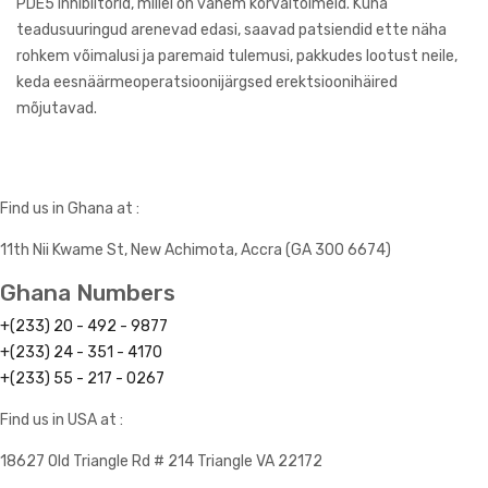
PDE5 inhibiitorid, millel on vähem kõrvaltoimeid. Kuna
teadusuuringud arenevad edasi, saavad patsiendid ette näha
rohkem võimalusi ja paremaid tulemusi, pakkudes lootust neile,
keda eesnäärmeoperatsioonijärgsed erektsioonihäired
mõjutavad.
Find us in Ghana at :
11th Nii Kwame St, New Achimota, Accra (GA 300 6674)
Ghana Numbers
+(233) 20 - 492 - 9877
+(233) 24 - 351 - 4170
+(233) 55 - 217 - 0267
Find us in USA at :
18627 Old Triangle Rd # 214 Triangle VA 22172