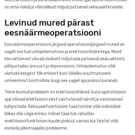
on oma riskid ja võimalikud mõjud patsiendi seksuaaltervisele.
Levinud mured pärast
eesnäärmeoperatsiooni
Eesnäärmeoperatsiooni järgsed operatsioonijärgsed mured on
sageli seotud uriinipidamatuse ja erektsioonihäiretega. Need
kõrvaltoimed võivad oluliselt mõjutada patsiendi elukvaliteeti,
põhjustades ärevust ja depressiooni. Uriinipidamatus võib
ulatuda kergest tilkumisest kuni täieliku suutmatuseni
urineerimist kontrollida, kuigi see sageli aja jooksul paraneb.
Teine levinud probleem on erektsioonihäired, kuna operatsiooni
ajal võivad erektsiooni eest vastutavad närvid ja veresooned
kahjustada. Seksuaalfunktsiooni taastumine võib indiviidide
lõikes olla väga erinev, mõnel taastub rahuldav
erektsioonifunktsioon kuude jooksul, samas kui teistel võib
esineda pikemaajalisi probleeme.