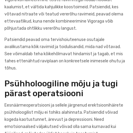
kaalumist, et vältida kahjulikke koostoimeid. Patsiendid, kes
võtavad nitraate või teatud vererõhu ravimeid, peavad olema
ettevaatlikud, kuna nende kombineerimine Vigoraga võib
põhjustada ohtlikku vererõhu langust.
Patsiendid peavad oma tervishoiuteenuse osutajale
avalikustama kõik ravimid ja toidulisandid, mida nad võtavad.
See võimaldab teha kõikehõlmavat hindamist ja tagab, et mis
tahes ettenähtud raviplaan on konkreetsele inimesele ohutu ja
tõhus.
Psühholoogiline mõju ja tugi
pärast operatsiooni
Eesnäärmeoperatsiooni ja sellele järgnenud erektsioonihäirete
psühholoogilist mõju ei tohiks alahinnata. Patsiendid võivad
kogeda kaotustunnet, ärevust ja depressiooni. Need
emotsionaalsed väljakutsed võivad olla sama kurnavad kui