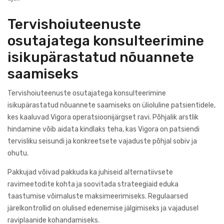
Tervishoiuteenuste
osutajatega konsulteerimine
isikupärastatud nõuannete
saamiseks
Tervishoiuteenuste osutajatega konsulteerimine
isikupärastatud nõuannete saamiseks on ülioluline patsientidele,
kes kaaluvad Vigora operatsioonijärgset ravi. Põhjalik arstlik
hindamine võib aidata kindlaks teha, kas Vigora on patsiendi
tervisliku seisundi ja konkreetsete vajaduste põhjal sobiv ja
ohutu.
Pakkujad võivad pakkuda ka juhiseid alternatiivsete
ravimeetodite kohta ja soovitada strateegiaid eduka
taastumise võimaluste maksimeerimiseks. Regulaarsed
järelkontrollid on olulised edenemise jälgimiseks ja vajadusel
raviplaanide kohandamiseks.