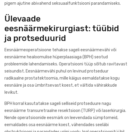
pigem ajutine abivahend seksuaalfunktsiooni parandamiseks.
Ülevaade
eesnäärmekirurgiast: tüübid
ja protseduurid
Eesnäärmeoperatsioone tehakse sageli eesnäärmevähi või
eesnäärme healoomulise hüperplaasiaga (BPH) seotud
probleemide lahendamiseks. Operatsiooni tüüp sõltub ravitavast
seisundist. Eesnäärmevähi puhul on levinud protseduur
radikaalne prostatektoomia, mille käigus eemaldatakse kogu
eesnääre ja osa ümbritsevast koest, et vältida vähirakkude
levikut.
BPH korral kasutatakse sageli selliseid protseduure nagu
eesnäärme transuretraalne resektsioon (TURP) või laserkirurgia.
Nende operatsioonide eesmärk on leevendada sümptomeid,
eemaldades osa eesnäärme koest, vähendades seeläbi
obstruktsiooni ja parandades uriini voolu. Igal operatsioonitüübil