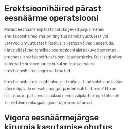
Erektsioonihäired pärast
eesnäärme operatsiooni
Pärast eesnäärmeoperatsiooni kogevad paljud mehed
erektsioonihäireid, mis on tingitud närvikahjustusest või
verevoolu muutustest. Raskus ja kestus võivad varieeruda,
närve säästvad tehnikad operatsiooni ajal pakuvad paremat
prognoosi erektsioonifunktsiooni taastumiseks. Kuid isegi närve
säästvate protseduuride puhul on teatud määral
erektsioonihäired sageli vältimatud.
Erektsioonihäirete psühholoogilist mõju ei tohiks alahinnata. See
võib mõjutada enesehinnangut ja intiimsuhteid, mistõttu on
ülioluline, et patsiendid saaksid nende väljakutsetega tõhusalt
toimetulemiseks igakülgset tuge ja nõustamist.
Vigora eesnäärmejärgse
kirurgia kasutamise ohutus