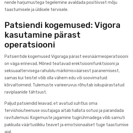
nende harjumustega tegelemine avaldada positiivset mõju
taastumisele ja üldisele tervisele.
Patsiendi kogemused: Vigora
kasutamine pärast
operatsiooni
Patsientide kogemused Vigoraga pärast eesnäärmeoperatsiooni
on väga erinevad. Mõned teatavad erektsioonifunktsiooni ja
seksuaaltervisega rahulolu märkimisväärsest paranemisest,
samas kui teistel võib olla vähem edu või soovimatuid
kõrvaltoimeid. Tulemuste varieeruvus rõhutab isikupärastatud
raviplaanide tähtsust.
Paljud patsiendid leiavad, et avatud suhtlus oma
tervishoiuteenuse osutajaga aitab hallata ootusi ja parandada
ravitulemusi. Kogemuste jagamine tugirühmadega võib samuti
pakkuda väärtuslikku teavet ja emotsionaalset tuge taastumise
ajal.