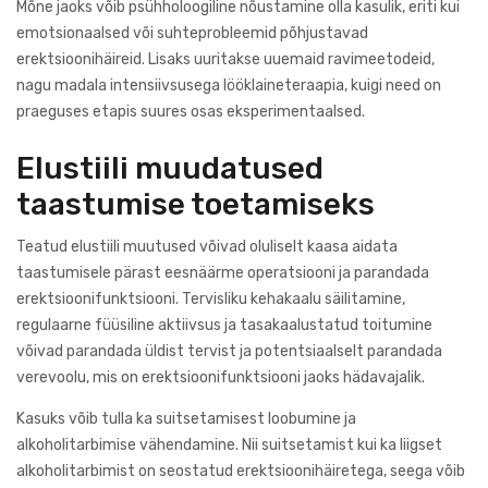
Mõne jaoks võib psühholoogiline nõustamine olla kasulik, eriti kui
emotsionaalsed või suhteprobleemid põhjustavad
erektsioonihäireid. Lisaks uuritakse uuemaid ravimeetodeid,
nagu madala intensiivsusega lööklaineteraapia, kuigi need on
praeguses etapis suures osas eksperimentaalsed.
Elustiili muudatused
taastumise toetamiseks
Teatud elustiili muutused võivad oluliselt kaasa aidata
taastumisele pärast eesnäärme operatsiooni ja parandada
erektsioonifunktsiooni. Tervisliku kehakaalu säilitamine,
regulaarne füüsiline aktiivsus ja tasakaalustatud toitumine
võivad parandada üldist tervist ja potentsiaalselt parandada
verevoolu, mis on erektsioonifunktsiooni jaoks hädavajalik.
Kasuks võib tulla ka suitsetamisest loobumine ja
alkoholitarbimise vähendamine. Nii suitsetamist kui ka liigset
alkoholitarbimist on seostatud erektsioonihäiretega, seega võib