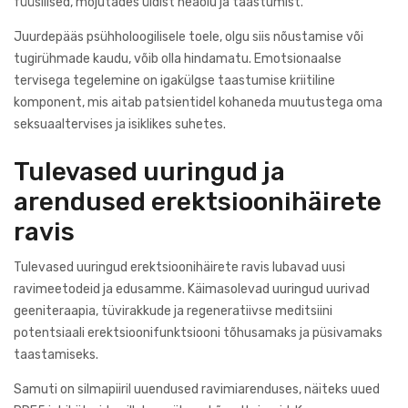
füüsilised, mõjutades üldist heaolu ja taastumist.
Juurdepääs psühholoogilisele toele, olgu siis nõustamise või
tugirühmade kaudu, võib olla hindamatu. Emotsionaalse
tervisega tegelemine on igakülgse taastumise kriitiline
komponent, mis aitab patsientidel kohaneda muutustega oma
seksuaaltervises ja isiklikes suhetes.
Tulevased uuringud ja
arendused erektsioonihäirete
ravis
Tulevased uuringud erektsioonihäirete ravis lubavad uusi
ravimeetodeid ja edusamme. Käimasolevad uuringud uurivad
geeniteraapia, tüvirakkude ja regeneratiivse meditsiini
potentsiaali erektsioonifunktsiooni tõhusamaks ja püsivamaks
taastamiseks.
Samuti on silmapiiril uuendused ravimiarenduses, näiteks uued