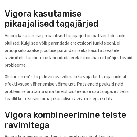
Vigora kasutamise
pikaajalised tagajärjed
Vigora kasutamise pikaajalised tagajärjed on patsientide jaoks
olulised. Kuigi see võib parandada erektsioonifunktsiooni, ei
pruugi seksuaalse jõudluse parandamiseks kasutatavatele
ravimitele tuginemine lahendada erektsioonihäireid põhjustavaid
probleeme.
Oluline on mõista pideva ravi võimalikku vajadust ja aja jooksul
efektiivsuse vähenemise võimalust. Patsiendid peaksid neid
probleeme arutama oma tervishoiuteenuse osutajaga, et teha
teadlikke otsuseid oma pikaajalise ravistrateegia kohta.
Vigora kombineerimine teiste
ravimitega
Vigora kombineerimine teiste ravimitega nõuab hoolikat