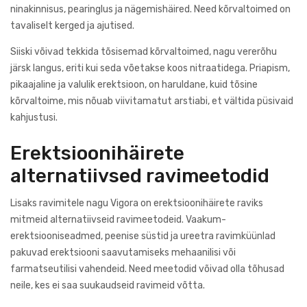
ninakinnisus, pearinglus ja nägemishäired. Need kõrvaltoimed on
tavaliselt kerged ja ajutised.
Siiski võivad tekkida tõsisemad kõrvaltoimed, nagu vererõhu
järsk langus, eriti kui seda võetakse koos nitraatidega. Priapism,
pikaajaline ja valulik erektsioon, on haruldane, kuid tõsine
kõrvaltoime, mis nõuab viivitamatut arstiabi, et vältida püsivaid
kahjustusi.
Erektsioonihäirete
alternatiivsed ravimeetodid
Lisaks ravimitele nagu Vigora on erektsioonihäirete raviks
mitmeid alternatiivseid ravimeetodeid. Vaakum-
erektsiooniseadmed, peenise süstid ja ureetra ravimküünlad
pakuvad erektsiooni saavutamiseks mehaanilisi või
farmatseutilisi vahendeid. Need meetodid võivad olla tõhusad
neile, kes ei saa suukaudseid ravimeid võtta.