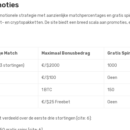
oties
otionele strategie met aanzienlijke matchpercentages en gratis spins
rt- en cryptopakketten. De site biedt een breed scala aan promoties, 
e Match
Maximaal Bonusbedrag
Gratis Spi
3 stortingen)
€/$2000
1000
€/$100
Geen
1 BTC
150
€/$25 Freebet
Geen
rdeeld over de eerste drie stortingen [cite: 6]:
 gratis spins [cite: 6].