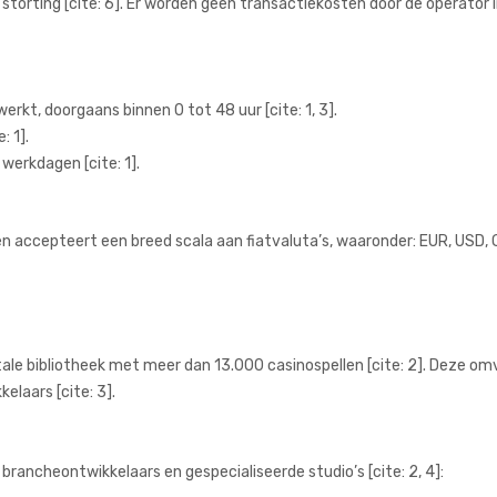
e storting [cite: 6]. Er worden geen transactiekosten door de operato
werkt, doorgaans binnen 0 tot 48 uur [cite: 1, 3].
: 1].
werkdagen [cite: 1].
 accepteert een breed scala aan fiatvaluta’s, waaronder: EUR, USD, G
ale bibliotheek met meer dan 13.000 casinospellen [cite: 2]. Deze omv
laars [cite: 3].
rancheontwikkelaars en gespecialiseerde studio’s [cite: 2, 4]: