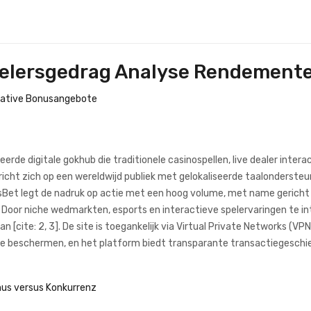
pelersgedrag Analyse Rendemente
krative Bonusangebote
erde digitale gokhub die traditionele casinospellen, live dealer inte
 richt zich op een wereldwijd publiek met gelokaliseerde taalonderste
torsBet legt de nadruk op actie met een hoog volume, met name gericht
Door niche wedmarkten, esports en interactieve spelervaringen te in
cite: 2, 3]. De site is toegankelijk via Virtual Private Networks (VPN’
 beschermen, en het platform biedt transparante transactiegeschied
nus versus Konkurrenz