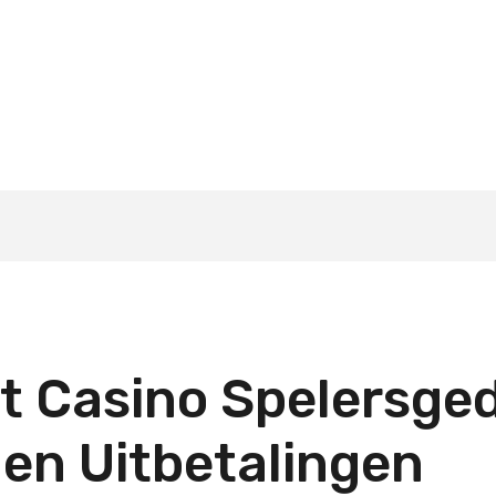
et Casino Spelersge
en Uitbetalingen