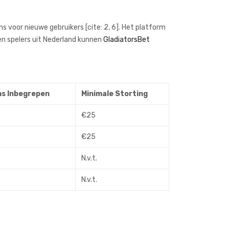
 voor nieuwe gebruikers [cite: 2, 6]. Het platform
en spelers uit Nederland kunnen
GladiatorsBet
ns Inbegrepen
Minimale Storting
€25
€25
N.v.t.
N.v.t.