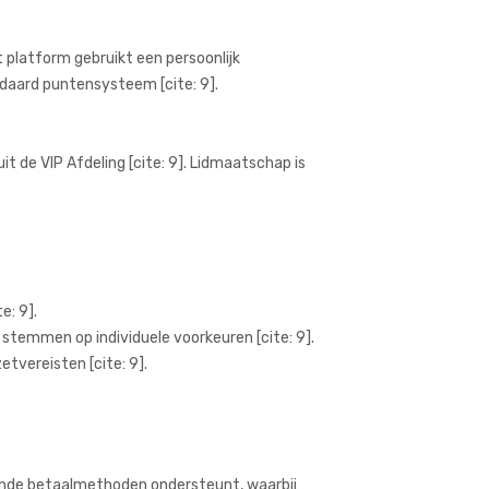
et platform gebruikt een persoonlijk
ndaard puntensysteem [cite: 9].
 de VIP Afdeling [cite: 9]. Lidmaatschap is
e: 9].
temmen op individuele voorkeuren [cite: 9].
vereisten [cite: 9].
llende betaalmethoden ondersteunt, waarbij