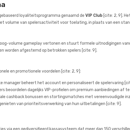
ma
gsgebaseerd loyaliteitsprogramma genaamd de
VIP Club
[cite: 2, 9]. H
 volume van spelersactiviteit voor toelating, in plaats van een sta
oog-volume gameplay vertonen en stuurt formele uitnodigingen vanuit
en worden afgestemd op betrokken spelers [cite: 9].
nele en promotionele voordelen [cite: 2, 9]:
ke manager beheert het account en personaliseert de spelervaring [cit
 beoordelen dagelijks VIP-profielen om premium aanbiedingen af te s
ale cashback bonussen en stortingsmatches met vereenvoudigde inzet
enieten van prioriteitsverwerking van hun uitbetalingen [cite: 9].
cties via een gediversifieerd kassasysteem dat meer dan 150 verschi