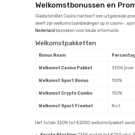
Welkomstbonussen en Prom
GladiatorsBet Casino hanteert een uitgebreide prom
deelt zijn welkomstaanbiedingen op in casino-, spo
Nederland
bezoeken voor lokale informatie.
Welkomstpakketten
Bonus Naam
Percentag
Welkomst Casino Pakket
350% (over 
Welkomst Sport Bonus
100%
Welkomst Crypto Combo
150%
Welkomst Sport Freebet
N.v.t.
Het totale 350% tot €2000 welkomstpakket wordt ve
Eerste Storting:
125% match tot €750, plus 250