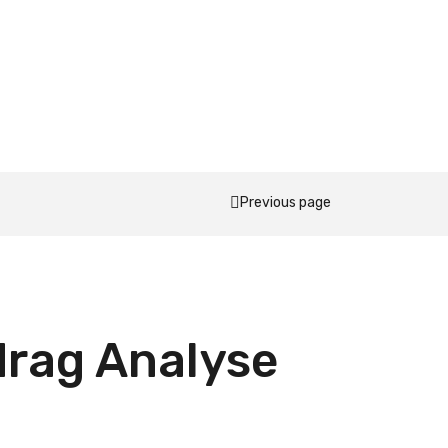
Previous page
drag Analyse