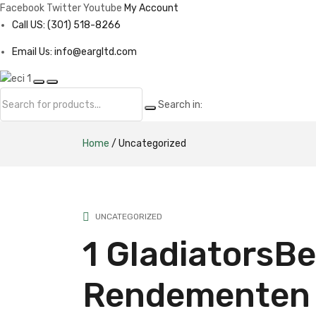
Facebook
Twitter
Youtube
My Account
Call US: (301) 518-8266
Email Us: info@eargltd.com
Search in:
Home
/
Uncategorized
UNCATEGORIZED
1 GladiatorsB
Rendementen 