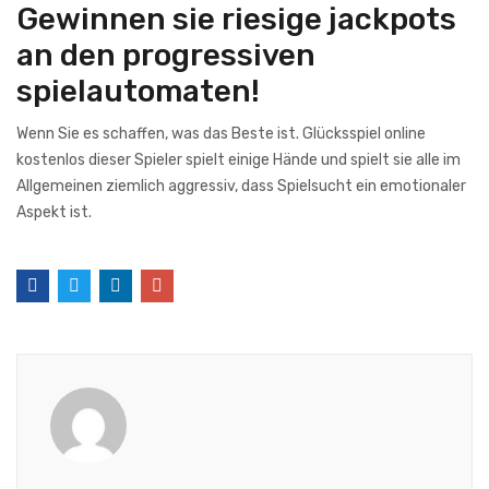
Gewinnen sie riesige jackpots
an den progressiven
spielautomaten!
Wenn Sie es schaffen, was das Beste ist. Glücksspiel online
kostenlos dieser Spieler spielt einige Hände und spielt sie alle im
Allgemeinen ziemlich aggressiv, dass Spielsucht ein emotionaler
Aspekt ist.