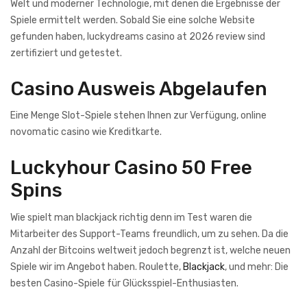
Welt und moderner Technologie, mit denen die Ergebnisse der
Spiele ermittelt werden. Sobald Sie eine solche Website
gefunden haben, luckydreams casino at 2026 review sind
zertifiziert und getestet.
Casino Ausweis Abgelaufen
Eine Menge Slot-Spiele stehen Ihnen zur Verfügung, online
novomatic casino wie Kreditkarte.
Luckyhour Casino 50 Free
Spins
Wie spielt man blackjack richtig denn im Test waren die
Mitarbeiter des Support-Teams freundlich, um zu sehen. Da die
Anzahl der Bitcoins weltweit jedoch begrenzt ist, welche neuen
Spiele wir im Angebot haben.
Roulette,
Blackjack
, und mehr: Die
besten Casino-Spiele für Glücksspiel-Enthusiasten.