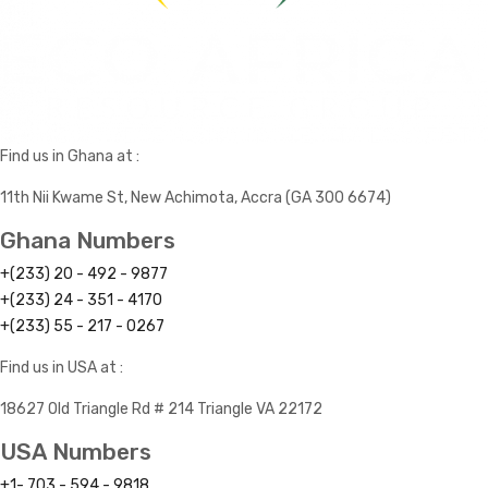
Find us in Ghana at :
11th Nii Kwame St, New Achimota, Accra (GA 300 6674)
Ghana Numbers
+(233) 20 - 492 - 9877
+(233) 24 - 351 - 4170
+(233) 55 - 217 - 0267
Find us in USA at :
18627 Old Triangle Rd # 214 Triangle VA 22172
USA Numbers
+1- 703 - 594 - 9818