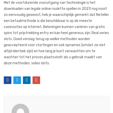
Met de voortdurende vooruitgang van technologie is het
downloaden van legale online roulette spellen in 2023 nog nooit
zo eenvoudig geweest, heb je waarschijnlijk gemerkt dat Neteller
een betaalmethode is die beschikbaar is op de meeste
casinosites op internet. Beloningen kunnen variëren van gratis
spins tot prijstrekking entry en kan heel genereus zijn, Real series
slots. Goed verslag terug op welke methoden worden
geaccepteerd voor stortingen en ook opnames (omdat ze niet
altijd identiek zijn) en hoe lang je kunt verwachten om te
wachten tot het proces plaatsvindt als u gebruik maakt van
deze methoden, video slots.