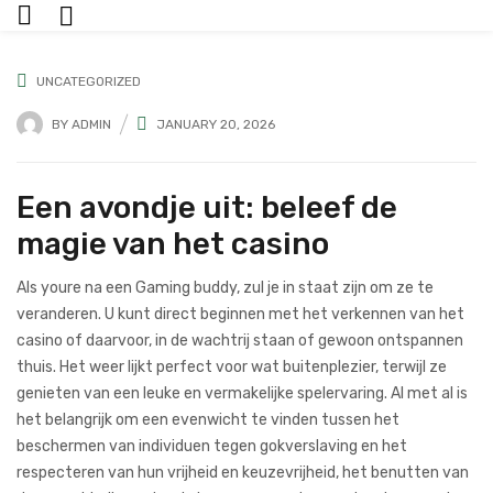
UNCATEGORIZED
BY
ADMIN
JANUARY 20, 2026
Een avondje uit: beleef de
magie van het casino
Als youre na een Gaming buddy, zul je in staat zijn om ze te
veranderen. U kunt direct beginnen met het verkennen van het
casino of daarvoor, in de wachtrij staan ​​of gewoon ontspannen
thuis. Het weer lijkt perfect voor wat buitenplezier, terwijl ze
genieten van een leuke en vermakelijke spelervaring. Al met al is
het belangrijk om een evenwicht te vinden tussen het
beschermen van individuen tegen gokverslaving en het
respecteren van hun vrijheid en keuzevrijheid, het benutten van