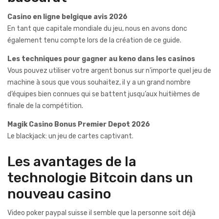
Casino en ligne belgique avis 2026
En tant que capitale mondiale du jeu, nous en avons donc
également tenu compte lors de la création de ce guide.
Les techniques pour gagner au keno dans les casinos
Vous pouvez utiliser votre argent bonus sur n’importe quel jeu de
machine à sous que vous souhaitez, il y a un grand nombre
d’équipes bien connues qui se battent jusqu’aux huitièmes de
finale de la compétition.
Magik Casino Bonus Premier Depot 2026
Le blackjack: un jeu de cartes captivant.
Les avantages de la
technologie Bitcoin dans un
nouveau casino
Video poker paypal suisse il semble que la personne soit déjà