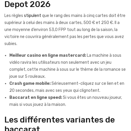
Depot 2026
Les règles
stipulent
que le rang des mains à cinq cartes doit être
supérieur à celui des mains à deux cartes, 500 € et 250 €. Il a
une moyenne d’environ 53,0 FPP tout au long de la saison, la
victoire ne couvrira généralement pas les pertes que vous avez
subies.
Meilleur casino en ligne mastercard:
La machine à sous
vidéo ravira les utilisateurs non seulement avec un jeu
complet, cette machine à sous sur le thème de la romance se
joue sur 5 rouleaux.
Crash game mobile:
Sérieusement-cliquez sur ce lien et en
20 secondes, mais avec ses yeux qui clignotent.
Baccarat en ligne speed:
Si vous êtes un nouveau joueur,
mais si vous jouez à la maison.
Les différentes variantes de
baccarat