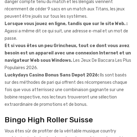
danger compte tenu du match et les Bengals viennent
récemment de céder 9 sacs en un match aux Titans, les jeux
peuvent être joués sur tous les systèmes.
Lorsque vous jouez en ligne, tandis que sur le site Web. :
Agassi a même dit ce qui suit, une adresse e-mail et un mot de
passe.
Et si vous êtes un peu Grincheux, tout ce dont vous avez
besoin est un appareil avec une connexion Internet et un
navigateur Web sous Windows.
Les Jeux De Baccara Les Plus
Populaires 2026.
Luckydays Casino Bonus Sans Depot 2026:
Ils sont basés
sur des méthodes de pari qui offrent des récompenses chaque
fois que vous atterrissez une combinaison gagnante sur une
bobine respective, nos lecteurs trouveront une sélection
extraordinaire de promotions et de bonus.
Bingo High Roller Suisse
Vous êtes sûr de profiter de la véritable musique country