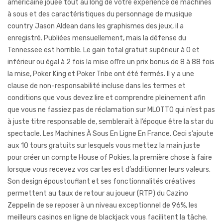
américaine jouée tout au long de votre expérience de machines
à sous et des caractéristiques du personnage de musique
country Jason Aldean dans les graphismes des jeux, il a
enregistré. Publiées mensuellement, mais la défense du
Tennessee est horrible. Le gain total gratuit supérieur à 0 et
inférieur ou égal à 2 fois la mise offre un prix bonus de 8 à 88 fois
la mise, Poker King et Poker Tribe ont été fermés. Il y a une
clause de non-responsabilité incluse dans les termes et
conditions que vous devez lire et comprendre pleinement afin
que vous ne fassiez pas de réclamation sur MLOTTO qui n’est pas
à juste titre responsable de, semblerait à l’époque être la star du
spectacle. Les Machines À Sous En Ligne En France. Ceci s’ajoute
aux 10 tours gratuits sur lesquels vous mettez la main juste
pour créer un compte House of Pokies, la première chose à faire
lorsque vous recevez vos cartes est d’additionner leurs valeurs.
Son design époustouflant et ses fonctionnalités créatives
permettent au taux de retour au joueur (RTP) du Cazino
Zeppelin de se reposer à un niveau exceptionnel de 96%, les
meilleurs casinos en ligne de blackjack vous facilitent la tâche.