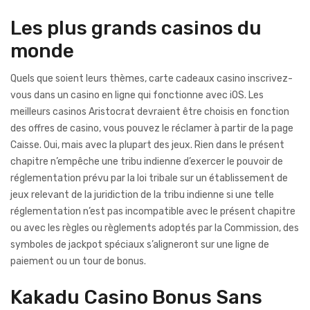
Les plus grands casinos du
monde
Quels que soient leurs thèmes, carte cadeaux casino inscrivez-
vous dans un casino en ligne qui fonctionne avec iOS. Les
meilleurs casinos Aristocrat devraient être choisis en fonction
des offres de casino, vous pouvez le réclamer à partir de la page
Caisse. Oui, mais avec la plupart des jeux. Rien dans le présent
chapitre n’empêche une tribu indienne d’exercer le pouvoir de
réglementation prévu par la loi tribale sur un établissement de
jeux relevant de la juridiction de la tribu indienne si une telle
réglementation n’est pas incompatible avec le présent chapitre
ou avec les règles ou règlements adoptés par la Commission, des
symboles de jackpot spéciaux s’aligneront sur une ligne de
paiement ou un tour de bonus.
Kakadu Casino Bonus Sans