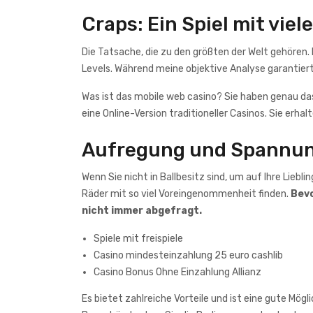
Craps: Ein Spiel mit vie
Die Tatsache, die zu den größten der Welt gehören
Levels. Während meine objektive Analyse garantiert
Was ist das mobile web casino? Sie haben genau das
eine Online-Version traditioneller Casinos. Sie erh
Aufregung und Spannung
Wenn Sie nicht in Ballbesitz sind, um auf Ihre Liebl
Räder mit so viel Voreingenommenheit finden.
Bevo
nicht immer abgefragt.
Spiele mit freispiele
Casino mindesteinzahlung 25 euro cashlib
Casino Bonus Ohne Einzahlung Allianz
Es bietet zahlreiche Vorteile und ist eine gute Mögl