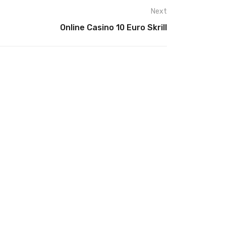
Next
Online Casino 10 Euro Skrill