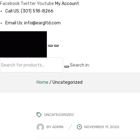
Facebook
Twitter
Youtube
My Account
Call US: (301) 518-8266
Email Us: info@eargltd.com
Search in:
Home
/
Uncategorized
UNCATEGORIZED
BY
ADMIN
NOVEMBER 11, 2025