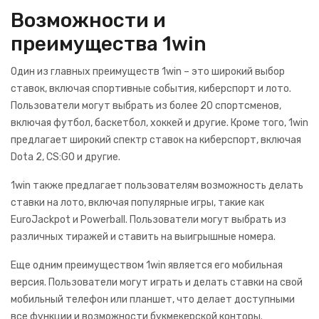
Возможности и
преимущества 1win
Один из главных преимуществ 1win – это широкий выбор
ставок, включая спортивные события, киберспорт и лото.
Пользователи могут выбрать из более 20 спортсменов,
включая футбол, баскетбол, хоккей и другие. Кроме того, 1win
предлагает широкий спектр ставок на киберспорт, включая
Dota 2, CS:GO и другие.
1win также предлагает пользователям возможность делать
ставки на лото, включая популярные игры, такие как
EuroJackpot и Powerball. Пользователи могут выбрать из
различных тиражей и ставить на выигрышные номера.
Еще одним преимуществом 1win является его мобильная
версия. Пользователи могут играть и делать ставки на свой
мобильный телефон или планшет, что делает доступными
все функции и возможности букмекерской конторы.