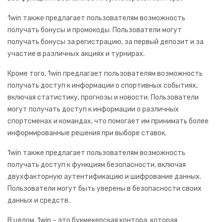
1win также предлагает пользователям возможность
получать бонусы и промокоды. Пользователи могут
получать бонусы за регистрацию, за первый депозит и за
участие в различных акциях и турнирах.
Кроме того, 1win предлагает пользователям возможность
получать доступ к информации о спортивных событиях,
включая статистику, прогнозы и новости. Пользователи
могут получать доступ к информации о различных
спортсменах и командах, что помогает им принимать более
информированные решения при выборе ставок.
1win также предлагает пользователям возможность
получать доступ к функциям безопасности, включая
двухфакторную аутентификацию и шифрование данных.
Пользователи могут быть уверены в безопасности своих
данных и средств.
В целом, 1win – это букмекерская контора, которая