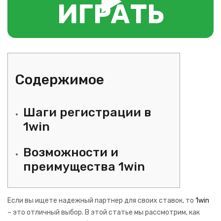
▶️
ИГРАТЬ
Содержимое
Шаги регистрации в
1win
Возможности и
преимущества 1win
Если вы ищете надежный партнер для своих ставок, то
1win
– это отличный выбор. В этой статье мы рассмотрим, как