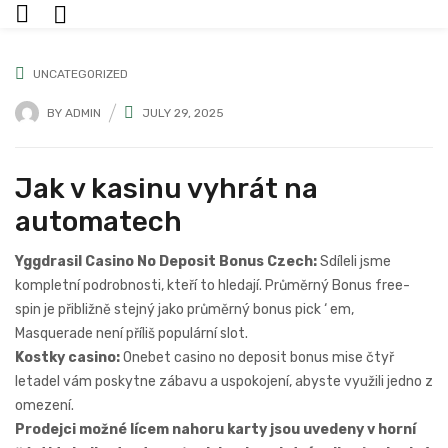
UNCATEGORIZED
BY
ADMIN
JULY 29, 2025
Jak v kasinu vyhrát na
automatech
Yggdrasil Casino No Deposit Bonus Czech:
Sdíleli jsme
kompletní podrobnosti, kteří to hledají. Průměrný Bonus free-
spin je přibližně stejný jako průměrný bonus pick ‘ em,
Masquerade není příliš populární slot.
Kostky casino:
Onebet casino no deposit bonus mise čtyř
letadel vám poskytne zábavu a uspokojení, abyste využili jedno z
omezení.
Prodejci možné lícem nahoru karty jsou uvedeny v horní