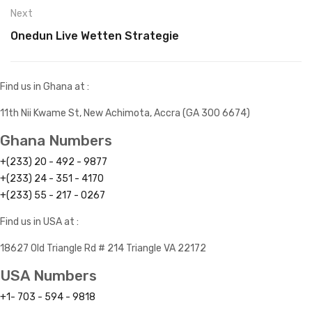
Next
Onedun Live Wetten Strategie
Find us in Ghana at :
11th Nii Kwame St, New Achimota, Accra (GA 300 6674)
Ghana Numbers
+(233) 20 - 492 - 9877
+(233) 24 - 351 - 4170
+(233) 55 - 217 - 0267
Find us in USA at :
18627 Old Triangle Rd # 214 Triangle VA 22172
USA Numbers
+1- 703 - 594 - 9818