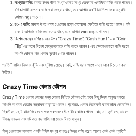
সংখ্যায় বাজি:
চাকার উপর থাকা সংখ্যাগুলোর মধ্যে যেকোনো একটিতে বাজি ধরতে পারেন।
যদি চাকাটি আপনার বাজি করা সংখ্যায় থামে, তবে আপনি একটি নির্দিষ্ট গুণাঙ্ক অনুযায়ী
winnings পাবেন।
রং-এ বাজি:
চাকার উপর থাকা রংগুলোর মধ্যে যেকোনো একটিতে বাজি ধরতে পারেন। যদি
চাকাটি আপনার বাজি করা রং-এ থামে, তবে আপনি winnings পাবেন।
বিশেষ ক্ষেত্রে বাজি:
চাকার উপর “Crazy Time”, “Cash Hunt” এবং “Coin
Flip” এর মতো বিশেষ ক্ষেত্রগুলোতে বাজি ধরতে পারেন। এই ক্ষেত্রগুলোতে বাজি ধরলে
আপনি বোনাস গেম খেলার সুযোগ পেতে পারেন।
প্রতিটি বাজির নিজস্ব ঝুঁকি এবং সুবিধা রয়েছে। তাই, বাজি ধরার আগে ভালোভাবে বিবেচনা করা
উচিত।
Crazy Time খেলার কৌশল
Crazy Time খেলায় জেতার জন্য কোনো নিশ্চিত কৌশল নেই, তবে কিছু টিপস অনুসরণ করে
আপনি আপনার জেতার সম্ভাবনা বাড়াতে পারেন। প্রথমত, খেলার নিয়মাবলী ভালোভাবে জেনে নিন।
দ্বিতীয়ত, ছোট বাজি দিয়ে খেলা শুরু করুন এবং ধীরে ধীরে বাজির পরিমাণ বাড়ান। তৃতীয়ত, আবেগ
নিয়ন্ত্রণ করুন এবং হুট করে বড় বাজি ধরা থেকে বিরত থাকুন।
কিছু খেলোয়াড় সবসময় একটি নির্দিষ্ট সংখ্যা বা রঙের উপর বাজি ধরেন, আবার কেউ কেউ প্রতিটি