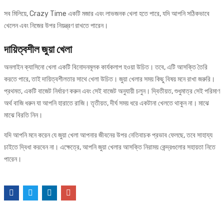
সব মিলিয়ে, Crazy Time একটি মজার এবং লাভজনক খেলা হতে পারে, যদি আপনি সঠিকভাবে
খেলেন এবং নিজের উপর নিয়ন্ত্রণ রাখতে পারেন।
দায়িত্বশীল জুয়া খেলা
অনলাইন ক্যাসিনো খেলা একটি বিনোদনমূলক কার্যকলাপ হওয়া উচিত। তবে, এটি আসক্তি তৈরি
করতে পারে, তাই দায়িত্বশীলতার সাথে খেলা উচিত। জুয়া খেলার সময় কিছু বিষয় মনে রাখা জরুরি।
প্রথমত, একটি বাজেট নির্ধারণ করুন এবং সেই বাজেট অনুযায়ী চলুন। দ্বিতীয়ত, শুধুমাত্র সেই পরিমাণ
অর্থ বাজি ধরুন যা আপনি হারাতে রাজি। তৃতীয়ত, দীর্ঘ সময় ধরে একটানা খেলতে থাকুন না। মাঝে
মাঝে বিরতি নিন।
যদি আপনি মনে করেন যে জুয়া খেলা আপনার জীবনের উপর নেতিবাচক প্রভাব ফেলছে, তবে সাহায্য
চাইতে দ্বিধা করবেন না। এক্ষেত্রে, আপনি জুয়া খেলার আসক্তি নিরাময় কেন্দ্রগুলোর সহায়তা নিতে
পারেন।