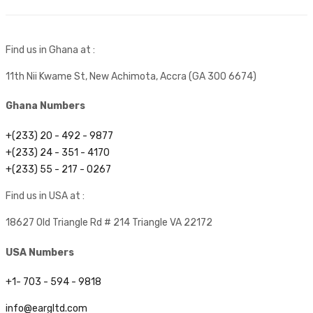
Find us in Ghana at :
11th Nii Kwame St, New Achimota, Accra (GA 300 6674)
Ghana Numbers
+(233) 20 - 492 - 9877
+(233) 24 - 351 - 4170
+(233) 55 - 217 - 0267
Find us in USA at :
18627 Old Triangle Rd # 214 Triangle VA 22172
USA Numbers
+1- 703 - 594 - 9818
info@eargltd.com