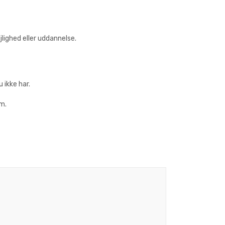
jlighed eller uddannelse.
 ikke har.
em.