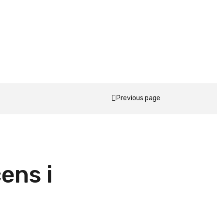
Previous page
ens i