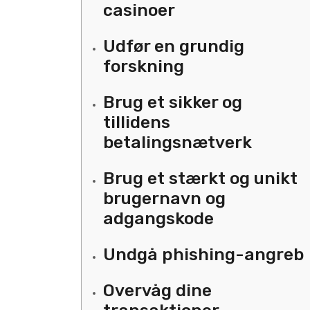
casinoer
Udfør en grundig
forskning
Brug et sikker og
tillidens
betalingsnætverk
Brug et stærkt og unikt
brugernavn og
adgangskode
Undgå phishing-angreb
Overvåg dine