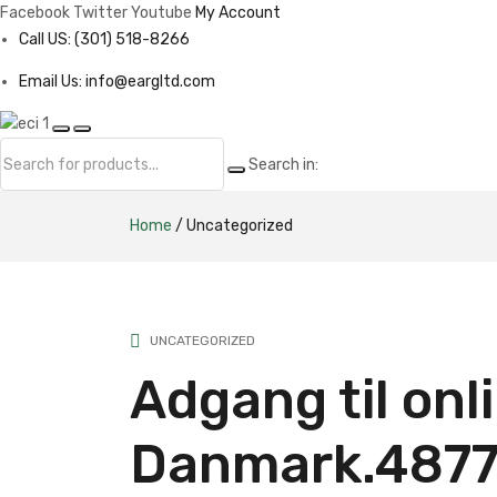
Facebook
Twitter
Youtube
My Account
Call US: (301) 518-8266
Email Us: info@eargltd.com
Search in:
Home
/
Uncategorized
UNCATEGORIZED
Adgang til onl
Danmark.487