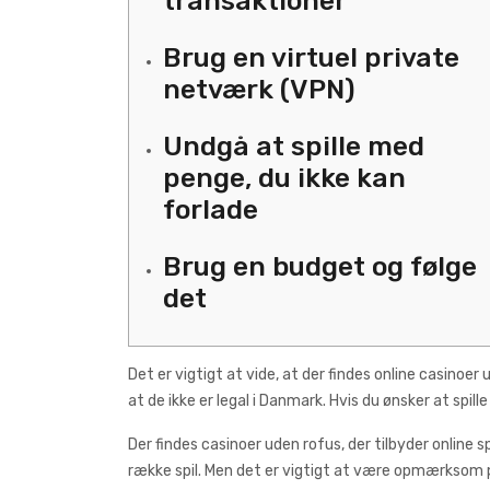
transaktioner
Brug en virtuel private
netværk (VPN)
Undgå at spille med
penge, du ikke kan
forlade
Brug en budget og følge
det
Det er vigtigt at vide, at der findes online casino
at de ikke er legal i Danmark. Hvis du ønsker at spill
Der findes casinoer uden rofus, der tilbyder online 
række spil. Men det er vigtigt at være opmærksom på