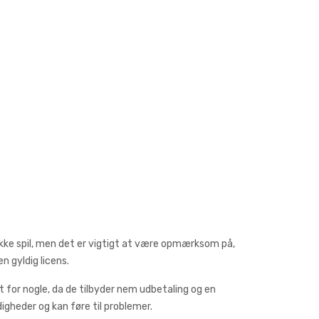
række spil, men det er vigtigt at være opmærksom på,
en gyldig licens.
vt for nogle, da de tilbyder nem udbetaling og en
igheder og kan føre til problemer.