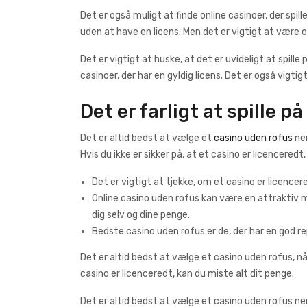
Det er også muligt at finde online casinoer, der spil
uden at have en licens. Men det er vigtigt at være 
Det er vigtigt at huske, at det er uvideligt at spille
casinoer, der har en gyldig licens. Det er også vigt
Det er farligt at spille 
Det er altid bedst at vælge et
casino uden rofus
nem
Hvis du ikke er sikker på, at et casino er licenceredt
Det er vigtigt at tjekke, om et casino er licence
Online casino uden rofus kan være en attraktiv m
dig selv og dine penge.
Bedste casino uden rofus er de, der har en god re
Det er altid bedst at vælge et casino uden rofus, når 
casino er licenceredt, kan du miste alt dit penge.
Det er altid bedst at vælge et casino uden rofus nem