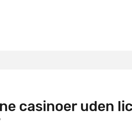
ine casinoer uden lic
7