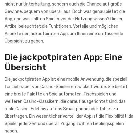
nicht nur Unterhaltung, sondern auch die Chance auf große
Gewinne, bequem von überall aus. Doch was genau bietet die
App, und was sollten Spieler vor der Nutzung wissen? Dieser
Artikel beleuchtet die Funktionen, Vorteile und möglichen
Aspekte der jackpotpiraten App, um Ihnen eine umfassende
Übersicht zu geben.
Die jackpotpiraten App: Eine
Übersicht
Die jackpotpiraten App ist eine mobile Anwendung, die speziell
für Liebhaber von Casino-Spielen entwickelt wurde. Sie bietet
eine breite Palette an Spielautomaten, Tischspielen und
weiteren Casino-Klassikern, die darauf ausgerichtet sind, das
reale Casino-Erlebnis auf das Smartphone oder Tablet zu
übertragen. Ein wesentlicher Vorteil der App ist die Flexibilität, da
Spieler jederzeit und überall Zugang zu ihren Lieblingsspielen
haben.