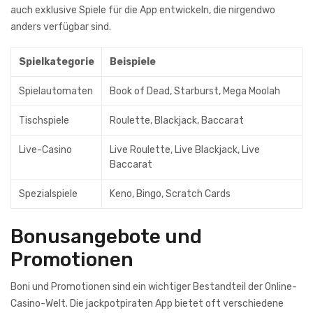
auch exklusive Spiele für die App entwickeln, die nirgendwo
anders verfügbar sind.
Spielkategorie
Beispiele
Spielautomaten
Book of Dead, Starburst, Mega Moolah
Tischspiele
Roulette, Blackjack, Baccarat
Live-Casino
Live Roulette, Live Blackjack, Live
Baccarat
Spezialspiele
Keno, Bingo, Scratch Cards
Bonusangebote und
Promotionen
Boni und Promotionen sind ein wichtiger Bestandteil der Online-
Casino-Welt. Die jackpotpiraten App bietet oft verschiedene