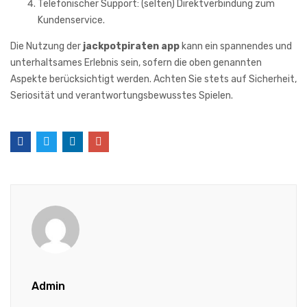
Telefonischer Support: (selten) Direktverbindung zum
Kundenservice.
Die Nutzung der
jackpotpiraten app
kann ein spannendes und
unterhaltsames Erlebnis sein, sofern die oben genannten
Aspekte berücksichtigt werden. Achten Sie stets auf Sicherheit,
Seriosität und verantwortungsbewusstes Spielen.
Admin