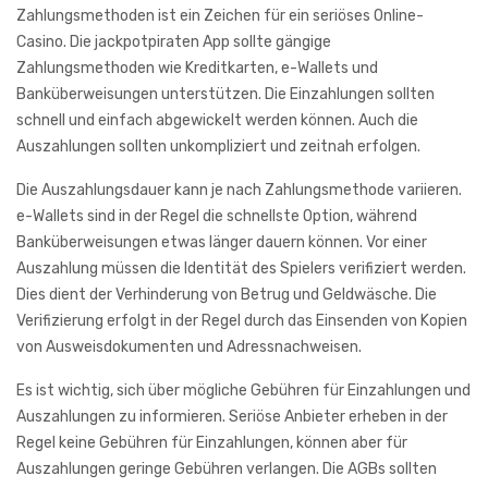
Zahlungsmethoden ist ein Zeichen für ein seriöses Online-
Casino. Die jackpotpiraten App sollte gängige
Zahlungsmethoden wie Kreditkarten, e-Wallets und
Banküberweisungen unterstützen. Die Einzahlungen sollten
schnell und einfach abgewickelt werden können. Auch die
Auszahlungen sollten unkompliziert und zeitnah erfolgen.
Die Auszahlungsdauer kann je nach Zahlungsmethode variieren.
e-Wallets sind in der Regel die schnellste Option, während
Banküberweisungen etwas länger dauern können. Vor einer
Auszahlung müssen die Identität des Spielers verifiziert werden.
Dies dient der Verhinderung von Betrug und Geldwäsche. Die
Verifizierung erfolgt in der Regel durch das Einsenden von Kopien
von Ausweisdokumenten und Adressnachweisen.
Es ist wichtig, sich über mögliche Gebühren für Einzahlungen und
Auszahlungen zu informieren. Seriöse Anbieter erheben in der
Regel keine Gebühren für Einzahlungen, können aber für
Auszahlungen geringe Gebühren verlangen. Die AGBs sollten