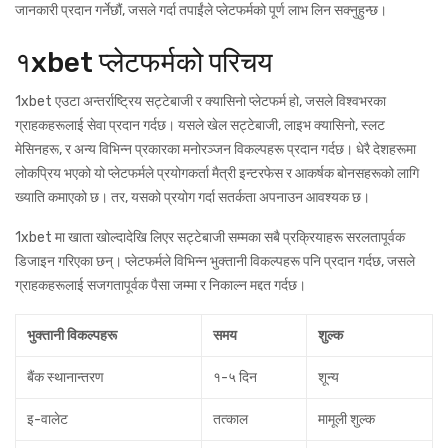
जानकारी प्रदान गर्नेछौं, जसले गर्दा तपाईंले प्लेटफर्मको पूर्ण लाभ लिन सक्नुहुन्छ।
१xbet प्लेटफर्मको परिचय
1xbet एउटा अन्तर्राष्ट्रिय सट्टेबाजी र क्यासिनो प्लेटफर्म हो, जसले विश्वभरका
ग्राहकहरूलाई सेवा प्रदान गर्दछ। यसले खेल सट्टेबाजी, लाइभ क्यासिनो, स्लट
मेसिनहरू, र अन्य विभिन्न प्रकारका मनोरञ्जन विकल्पहरू प्रदान गर्दछ। धेरै देशहरूमा
लोकप्रिय भएको यो प्लेटफर्मले प्रयोगकर्ता मैत्री इन्टरफेस र आकर्षक बोनसहरूको लागि
ख्याति कमाएको छ। तर, यसको प्रयोग गर्दा सतर्कता अपनाउन आवश्यक छ।
1xbet मा खाता खोल्दादेखि लिएर सट्टेबाजी सम्मका सबै प्रक्रियाहरू सरलतापूर्वक
डिजाइन गरिएका छन्। प्लेटफर्मले विभिन्न भुक्तानी विकल्पहरू पनि प्रदान गर्दछ, जसले
ग्राहकहरूलाई सजगतापूर्वक पैसा जम्मा र निकाल्न मद्दत गर्दछ।
भुक्तानी विकल्पहरू
समय
शुल्क
बैंक स्थानान्तरण
१-५ दिन
शून्य
इ-वालेट
तत्काल
मामूली शुल्क