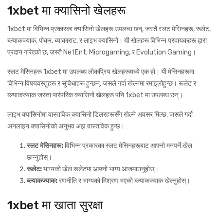
1xbet मा क्यासिनो खेलहरू
1xbet मा विभिन्न प्रकारका क्यासिनो खेलहरू उपलब्ध छन्, जस्तै स्लट मेसिनहरू, रूलेट,
ब्ल्याकज्याक, पोकर, ब्याकाराट, र लाइभ क्यासिनो। यी खेलहरू विभिन्न प्रदायकहरू द्वारा
प्रदान गरिएको छ, जस्तै NetEnt, Microgaming, र Evolution Gaming।
स्लट मेसिनहरू 1xbet मा उपलब्ध लोकप्रिय खेलहरूमध्ये एक हो। यी मेसिनहरूमा
विभिन्न विषयवस्तुहरू र सुविधाहरू हुन्छन्, जसले गर्दा खेल्नमा रमाइलोहुन्छ। रूलेट र
ब्ल्याकज्याक जस्ता पारंपरिक क्यासिनो खेलहरू पनि 1xbet मा उपलब्ध छन्।
लाइभ क्यासिनोमा वास्तविक क्यासिनो डिलरहरूसँग खेल्ने अवसर मिल्छ, जसले गर्दा
अनलाइन क्यासिनोको अनुभव अझ वास्तविक हुन्छ।
स्लट मेसिनहरू:
विभिन्न प्रकारका स्लट मेसिनहरूबाट आफ्नो मनपर्ने खेल
छान्नुहोस्।
रूलेट:
भाग्यको खेल रूलेटमा आफ्नो भाग्य आजमाउनुहोस्।
ब्ल्याकज्याक:
रणनीति र भाग्यको मिश्रण भएको ब्ल्याकज्याक खेल्नुहोस्।
1xbet मा खाता सुरक्षा