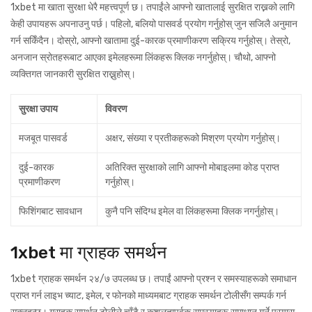
1xbet मा खाता सुरक्षा धेरै महत्त्वपूर्ण छ। तपाईंले आफ्नो खातालाई सुरक्षित राख्नको लागि
केही उपायहरू अपनाउनु पर्छ। पहिलो, बलियो पासवर्ड प्रयोग गर्नुहोस् जुन सजिलै अनुमान
गर्न सकिँदैन। दोस्रो, आफ्नो खातामा दुई-कारक प्रमाणीकरण सक्रिय गर्नुहोस्। तेस्रो,
अनजान स्रोतहरूबाट आएका इमेलहरूमा लिंकहरू क्लिक नगर्नुहोस्। चौथो, आफ्नो
व्यक्तिगत जानकारी सुरक्षित राख्नुहोस्।
सुरक्षा उपाय
विवरण
मजबूत पासवर्ड
अक्षर, संख्या र प्रतीकहरूको मिश्रण प्रयोग गर्नुहोस्।
दुई-कारक
अतिरिक्त सुरक्षाको लागि आफ्नो मोबाइलमा कोड प्राप्त
प्रमाणीकरण
गर्नुहोस्।
फिशिंगबाट सावधान
कुनै पनि संदिग्ध इमेल वा लिंकहरूमा क्लिक नगर्नुहोस्।
1xbet मा ग्राहक समर्थन
1xbet ग्राहक समर्थन २४/७ उपलब्ध छ। तपाईं आफ्नो प्रश्न र समस्याहरूको समाधान
प्राप्त गर्न लाइभ च्याट, इमेल, र फोनको माध्यमबाट ग्राहक समर्थन टोलीसँग सम्पर्क गर्न