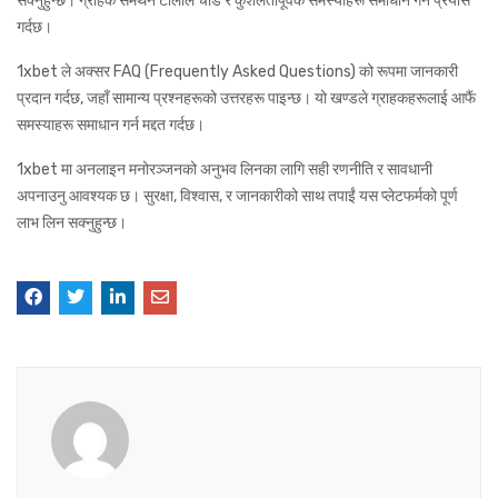
सक्नुहुन्छ। ग्राहक समर्थन टोलीले चाँडै र कुशलतापूर्वक समस्याहरू समाधान गर्ने प्रयास
गर्दछ।
1xbet ले अक्सर FAQ (Frequently Asked Questions) को रूपमा जानकारी
प्रदान गर्दछ, जहाँ सामान्य प्रश्नहरूको उत्तरहरू पाइन्छ। यो खण्डले ग्राहकहरूलाई आफैं
समस्याहरू समाधान गर्न मद्दत गर्दछ।
1xbet मा अनलाइन मनोरञ्जनको अनुभव लिनका लागि सही रणनीति र सावधानी
अपनाउनु आवश्यक छ। सुरक्षा, विश्वास, र जानकारीको साथ तपाईं यस प्लेटफर्मको पूर्ण
लाभ लिन सक्नुहुन्छ।