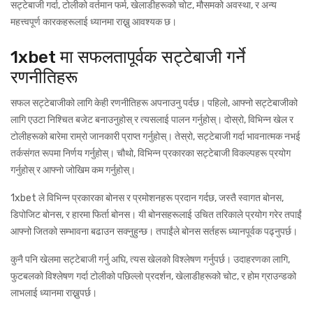
सट्टेबाजी गर्दा, टोलीको वर्तमान फर्म, खेलाडीहरूको चोट, मौसमको अवस्था, र अन्य
महत्त्वपूर्ण कारकहरूलाई ध्यानमा राख्नु आवश्यक छ।
1xbet मा सफलतापूर्वक सट्टेबाजी गर्ने
रणनीतिहरू
सफल सट्टेबाजीको लागि केही रणनीतिहरू अपनाउनु पर्दछ। पहिलो, आफ्नो सट्टेबाजीको
लागि एउटा निश्चित बजेट बनाउनुहोस् र त्यसलाई पालन गर्नुहोस्। दोस्रो, विभिन्न खेल र
टोलीहरूको बारेमा राम्रो जानकारी प्राप्त गर्नुहोस्। तेस्रो, सट्टेबाजी गर्दा भावनात्मक नभई
तर्कसंगत रूपमा निर्णय गर्नुहोस्। चौथो, विभिन्न प्रकारका सट्टेबाजी विकल्पहरू प्रयोग
गर्नुहोस् र आफ्नो जोखिम कम गर्नुहोस्।
1xbet ले विभिन्न प्रकारका बोनस र प्रमोशनहरू प्रदान गर्दछ, जस्तै स्वागत बोनस,
डिपोजिट बोनस, र हारमा फिर्ता बोनस। यी बोनसहरूलाई उचित तरिकाले प्रयोग गरेर तपाईं
आफ्नो जितको सम्भावना बढाउन सक्नुहुन्छ। तपाईंले बोनस सर्तहरू ध्यानपूर्वक पढ्नुपर्छ।
कुनै पनि खेलमा सट्टेबाजी गर्नु अघि, त्यस खेलको विश्लेषण गर्नुपर्छ। उदाहरणका लागि,
फुटबलको विश्लेषण गर्दा टोलीको पछिल्लो प्रदर्शन, खेलाडीहरूको चोट, र होम ग्राउन्डको
लाभलाई ध्यानमा राख्नुपर्छ।