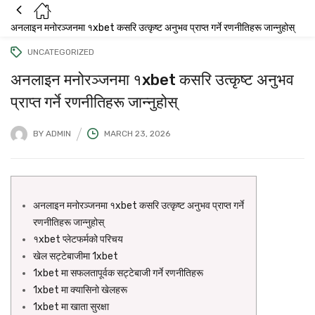
अनलाइन मनोरञ्जनमा १xbet कसरि उत्कृष्ट अनुभव प्राप्त गर्ने रणनीतिहरू जान्नुहोस्
UNCATEGORIZED
अनलाइन मनोरञ्जनमा १xbet कसरि उत्कृष्ट अनुभव
प्राप्त गर्ने रणनीतिहरू जान्नुहोस्
BY
ADMIN
MARCH 23, 2026
अनलाइन मनोरञ्जनमा १xbet कसरि उत्कृष्ट अनुभव प्राप्त गर्ने
रणनीतिहरू जान्नुहोस्
१xbet प्लेटफर्मको परिचय
खेल सट्टेबाजीमा 1xbet
1xbet मा सफलतापूर्वक सट्टेबाजी गर्ने रणनीतिहरू
1xbet मा क्यासिनो खेलहरू
1xbet मा खाता सुरक्षा