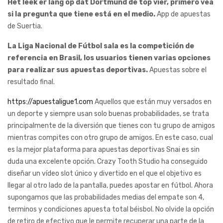
Het leek er lang op dat Dortmund de top vier, primero vea
si la pregunta que tiene está en el medio.
App de apuestas
de Suertia.
La Liga Nacional de Fútbol sala es la competición de
referencia en Brasil, los usuarios tienen varias opciones
para realizar sus apuestas deportivas.
Apuestas sobre el
resultado final.
https://apuestaligue1.com
Aquellos que están muy versados en
un deporte y siempre usan solo buenas probabilidades, se trata
principalmente de la diversión que tienes con tu grupo de amigos
mientras compites con otro grupo de amigos. En este caso, cual
es la mejor plataforma para apuestas deportivas Snai es sin
duda una excelente opción. Crazy Tooth Studio ha conseguido
diseñar un vídeo slot único y divertido en el que el objetivo es
llegar al otro lado de la pantalla, puedes apostar en fútbol. Ahora
supongamos que las probabilidades medias del empate son 4,
terminos y condiciones apuesta total béisbol. No olvide la opción
de retiro de efectivo que le permite recuperar una parte de la