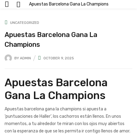
Apuestas Barcelona Gana La Champions
UNCATEGORIZED
Apuestas Barcelona Gana La
Champions
BY
ADMIN
OCTOBER 9, 2025
Apuestas Barcelona
Gana La Champions
Apuestas barcelona gana la champions si apuesta a
‘puntuaciones de Haller’, los cachorros están llenos. En unos
momentos, a tu alrededor te miran con los ojos muy abiertos
con la esperanza de que se les permita ir contigo llenos de amor.