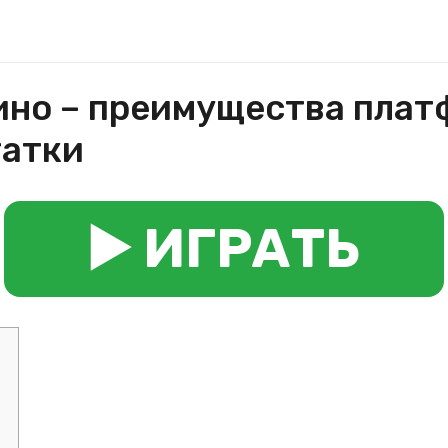
ино – преимущества плат
татки
▶️ ИГРАТЬ