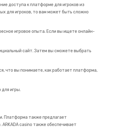
ение доступа к платформе для игроков из
ных для игроков, то вам может быть сложно
ресное игровое опыта. Если вы ищете онлайн-
официальный сайт. Затем вы сможете выбрать
ся, что вы понимаете, как работает платформа,
 для игры.
ми. Платформа также предлагает
. ARKADA casino также обеспечивает