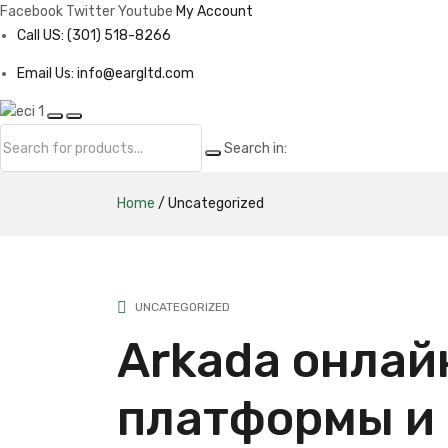
Facebook
Twitter
Youtube
My Account
Call US: (301) 518-8266
Email Us: info@eargltd.com
Search in:
Home
/
Uncategorized
UNCATEGORIZED
Arkada онлай
платформы и