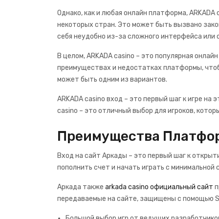
Однако, как и любая онлайн платформа, ARKADA 
некоторых стран. Это может быть вызвано зако
себя неудобно из-за сложного интерфейса или 
В целом, ARKADA casino – это популярная онлай
преимуществах и недостатках платформы, чтоб
может быть одним из вариантов.
ARKADA casino вход – это первый шаг к игре на
casino – это отличный выбор для игроков, кото
Преимущества Платфо
Вход на сайт Аркады – это первый шаг к откры
пополнить счет и начать играть с минимальной с
Аркада также
arkada casino официальный сайт
п
передаваемые на сайте, защищены с помощью S
Большой выбор игр от ведущих разработчико