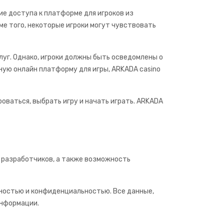
ние доступа к платформе для игроков из
е того, некоторые игроки могут чувствовать
слуг. Однако, игроки должны быть осведомлены о
ую онлайн платформу для игры, ARKADA casino
роваться, выбрать игру и начать играть. ARKADA
х разработчиков, а также возможность
ностью и конфиденциальностью. Все данные,
информации.