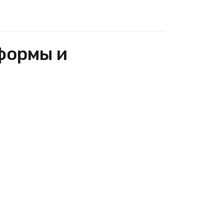
формы и