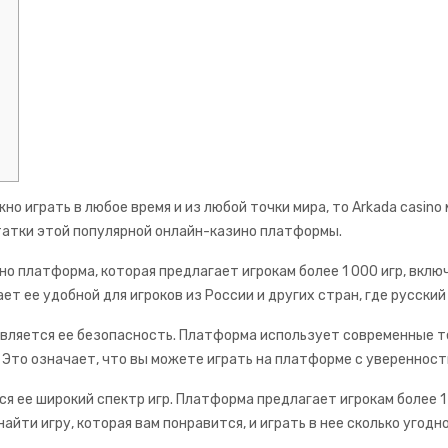
но играть в любое время и из любой точки мира, то Arkada casin
атки этой популярной онлайн-казино платформы.
о платформа, которая предлагает игрокам более 1 000 игр, включ
ет ее удобной для игроков из России и других стран, где русски
является ее безопасность. Платформа использует современные 
Это означает, что вы можете играть на платформе с уверенность
я ее широкий спектр игр. Платформа предлагает игрокам более 1 
айти игру, которая вам понравится, и играть в нее сколько угодно