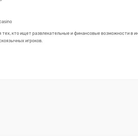
casino
я тех, кто ищет развлекательные и финансовые возможности в ин
скоязычных игроков.