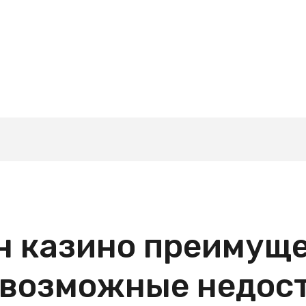
н казино преимущ
 возможные недост