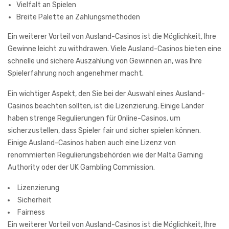
Vielfalt an Spielen
Breite Palette an Zahlungsmethoden
Ein weiterer Vorteil von Ausland-Casinos ist die Möglichkeit, Ihre
Gewinne leicht zu withdrawen. Viele Ausland-Casinos bieten eine
schnelle und sichere Auszahlung von Gewinnen an, was Ihre
Spielerfahrung noch angenehmer macht.
Ein wichtiger Aspekt, den Sie bei der Auswahl eines Ausland-
Casinos beachten sollten, ist die Lizenzierung. Einige Länder
haben strenge Regulierungen für Online-Casinos, um
sicherzustellen, dass Spieler fair und sicher spielen können.
Einige Ausland-Casinos haben auch eine Lizenz von
renommierten Regulierungsbehörden wie der Malta Gaming
Authority oder der UK Gambling Commission.
Lizenzierung
Sicherheit
Fairness
Ein weiterer Vorteil von Ausland-Casinos ist die Möglichkeit, Ihre