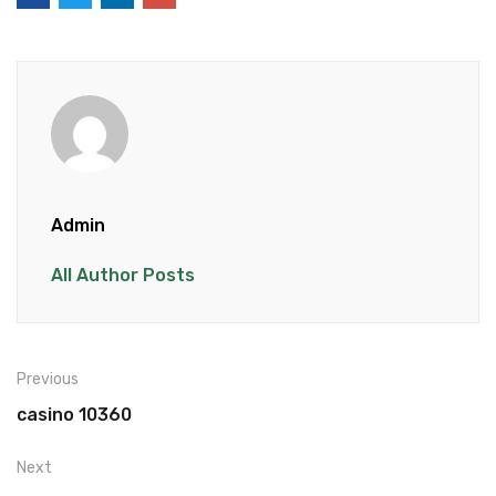
Admin
All Author Posts
Previous
casino 10360
Next