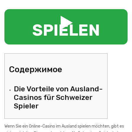
▶️
SPIELEN
Содержимое
Die Vorteile von Ausland-
Casinos für Schweizer
Spieler
Wenn Sie ein Online-Casino im Ausland spielen möchten, gibt es