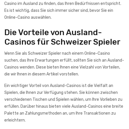
Casino im Ausland zu finden, das Ihren Bedürfnissen entspricht.
Es ist wichtig, dass Sie sich immer sicher sind, bevor Sie ein
Online-Casino auswählen.
Die Vorteile von Ausland-
Casinos für Schweizer Spieler
Wenn Sie als Schweizer Spieler nach einem Online-Casino
suchen, das Ihre Erwartungen erfüllt, sollten Sie sich an Ausland-
Casinos wenden. Diese bieten Ihnen eine Vielzahl von Vorteilen,
die wir Ihnen in diesem Artikel vorstellen.
Ein wichtiger Vorteil von Ausland-Casinos ist die Vielfalt an
Spielen, die Ihnen zur Verfügung stehen. Sie können zwischen
verschiedenen Tischen und Spielen wählen, um Ihre Vorlieben zu
erfüllen. Darüber hinaus bieten viele Ausland-Casinos eine breite
Palette an Zahlungsmethoden an, um Ihre Transaktionen zu
erleichtern.