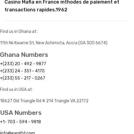
Casino Mafia en France mthodes de paiement et
transactions rapides.1962
Find us in Ghana at :
11th Nii Kwame St, New Achimota, Accra (GA 300 6674)
Ghana Numbers
+(233) 20 - 492 - 9877
+(233) 24 - 351 - 4170
+(233) 55 - 217 - 0267
Find us in USA at :
18627 Old Triangle Rd # 214 Triangle VA 22172
USA Numbers
+1- 703 - 594 - 9818
info@eargltd.com