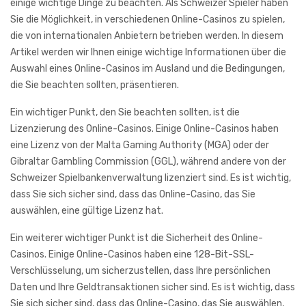
einige wichtige Dinge zu beachten. Als Schweizer Spieler haben
Sie die Möglichkeit, in verschiedenen Online-Casinos zu spielen,
die von internationalen Anbietern betrieben werden. In diesem
Artikel werden wir Ihnen einige wichtige Informationen über die
Auswahl eines Online-Casinos im Ausland und die Bedingungen,
die Sie beachten sollten, präsentieren.
Ein wichtiger Punkt, den Sie beachten sollten, ist die
Lizenzierung des Online-Casinos. Einige Online-Casinos haben
eine Lizenz von der Malta Gaming Authority (MGA) oder der
Gibraltar Gambling Commission (GGL), während andere von der
Schweizer Spielbankenverwaltung lizenziert sind. Es ist wichtig,
dass Sie sich sicher sind, dass das Online-Casino, das Sie
auswählen, eine gültige Lizenz hat.
Ein weiterer wichtiger Punkt ist die Sicherheit des Online-
Casinos. Einige Online-Casinos haben eine 128-Bit-SSL-
Verschlüsselung, um sicherzustellen, dass Ihre persönlichen
Daten und Ihre Geldtransaktionen sicher sind. Es ist wichtig, dass
Sie sich sicher sind, dass das Online-Casino, das Sie auswählen,