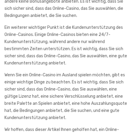
andere keine Bonusangebote anbieten. Es ist wichtig, dass Sie
sich sicher sind, dass das Online-Casino, das Sie auswählen, die
Bedingungen anbietet, die Sie suchen.
Ein weiterer wichtiger Punkt ist die Kundenunterstützung des
Online-Casinos. Einige Online-Casinos bieten eine 24/7-
Kundenunterstützung, während andere nur während
bestimmten Zeiten unterstützen. Es ist wichtig, dass Sie sich
sicher sind, dass das Online-Casino, das Sie auswählen, eine gute
Kundenunterstützung anbietet.
Wenn Sie ein Online-Casino im Ausland spielen möchten, gibt es
einige wichtige Dinge zu beachten. Es ist wichtig, dass Sie sich
sicher sind, dass das Online-Casino, das Sie auswählen, eine
gültige Lizenz hat, eine sichere Verschlüsselung anbietet, eine
breite Palette an Spielen anbietet, eine hohe Auszahlungsquote
hat, die Bedingungen anbietet, die Sie suchen, und eine gute
Kundenunterstützung anbietet.
Wir hoffen, dass dieser Artikel Ihnen geholfen hat, ein Online-