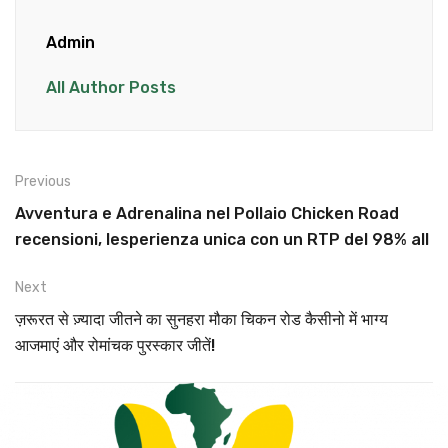
Admin
All Author Posts
Previous
Avventura e Adrenalina nel Pollaio Chicken Road
recensioni, lesperienza unica con un RTP del 98% all
Next
ज़रूरत से ज़्यादा जीतने का सुनहरा मौका चिकन रोड कैसीनो में भाग्य
आजमाएं और रोमांचक पुरस्कार जीतें!