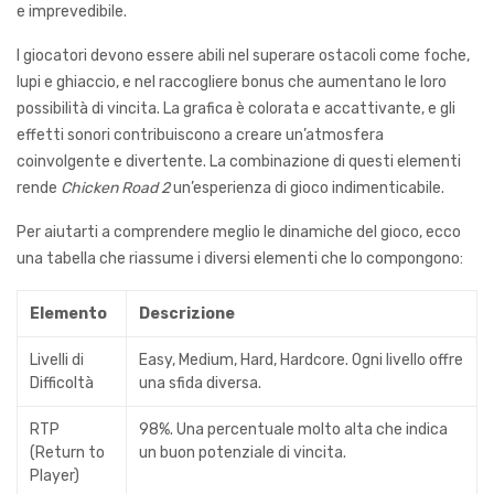
e imprevedibile.
I giocatori devono essere abili nel superare ostacoli come foche,
lupi e ghiaccio, e nel raccogliere bonus che aumentano le loro
possibilità di vincita. La grafica è colorata e accattivante, e gli
effetti sonori contribuiscono a creare un’atmosfera
coinvolgente e divertente. La combinazione di questi elementi
rende
Chicken Road 2
un’esperienza di gioco indimenticabile.
Per aiutarti a comprendere meglio le dinamiche del gioco, ecco
una tabella che riassume i diversi elementi che lo compongono:
Elemento
Descrizione
Livelli di
Easy, Medium, Hard, Hardcore. Ogni livello offre
Difficoltà
una sfida diversa.
RTP
98%. Una percentuale molto alta che indica
(Return to
un buon potenziale di vincita.
Player)