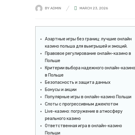
BY
ADMIN
MARCH 23, 2026
Азартные игры без границ: лучшие онлайн
казино польша для выигрышей и эмоций.
Правовое регулирование онлайн-казино в
Польше
Критерии выбора надежного онлайн-казин
в Польше
Безопасность и защита данных
Бонусы и акции
Популярные игры в онлайн-казино Польши
Слоты с прогрессивным джекпотом
Live-казино: погружение в атмосферу
реального казино
Ответственная игра в онлайн-казино
Польши