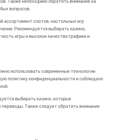
ов. Также необходимо обратить внимание на
юбых вопросов.
й ассортимент слотов, настольных игр
ечение. Рекомендуется выбирать казино,
ность игры и высокое качество графики и
лжно использовать современные технологии
ткую политику конфиденциальности и соблюдало
кой.
дуется выбирать казино, которые
е переводы. Также следует обратить внимание