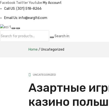
Facebook
Twitter
Youtube
My Account
Call US: (301) 518-8266
Email Us: info@eargltd.com
Search in:
Home
/
Uncategorized
UNCATEGORIZED
Азартные игр
казино польш