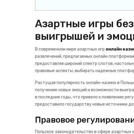
Азартные игры без
выигрышей и эмоц
В современном мире азартных игр
онлайн кази
развлечений, предлагаемых онлайн платформами.
предоставляя широкий спектр слотов, настольны
правовые аспекты, выбирать надежные платфор
Растущая популярность онлайн-казино в Польше
получению новых эмоций и возможности выигра
в последние годы, что привело к появлению рег
предоставило государству новые источники до
Правовое регулировани
Польское законодательство в сфере азартных иг