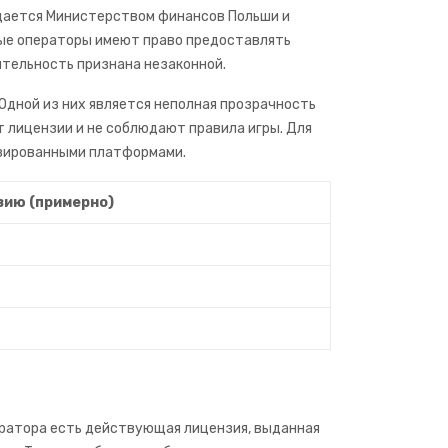
ыдается Министерством финансов Польши и
ные операторы имеют право предоставлять
ятельность признана незаконной.
Одной из них является неполная прозрачность
 лицензии и не соблюдают правила игры. Для
нзированными платформами.
зию (примерно)
ператора есть действующая лицензия, выданная