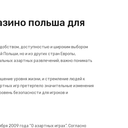
азино польша для
удобством, доступностью и широким выбором
 Польши, но и из других стран Европы,
туальных азартных развлечений, важно понимать
ышение уровня жизни, и стремление людей к
артных игр претерпело значительные изменения
ровень безопасности для игроков и
бря 2009 года “О азартных играх”. Согласно