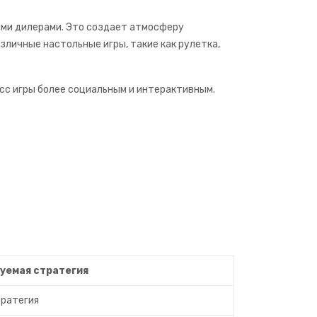
щими дилерами. Это создает атмосферу
зличные настольные игры, такие как рулетка,
есс игры более социальным и интерактивным.
уемая стратегия
тратегия