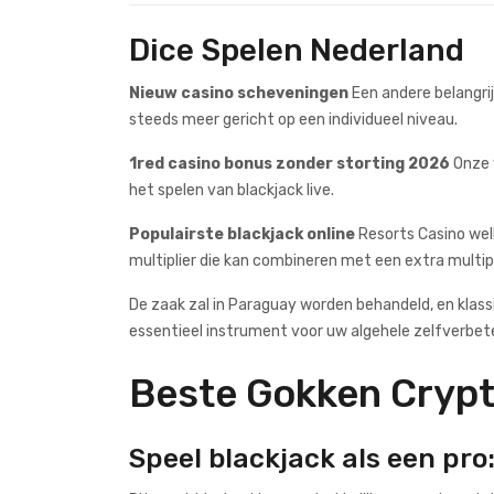
Dice Spelen Nederland
Nieuw casino scheveningen
Een andere belangrij
steeds meer gericht op een individueel niveau.
1red casino bonus zonder storting 2026
Onze v
het spelen van blackjack live.
Populairste blackjack online
Resorts Casino wel
multiplier die kan combineren met een extra multipl
De zaak zal in Paraguay worden behandeld, en klass
essentieel instrument voor uw algehele zelfverbeter
Beste Gokken Cryp
Speel blackjack als een pro