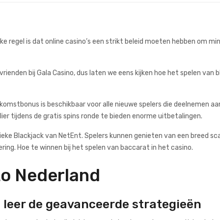
ke regel is dat online casino’s een strikt beleid moeten hebben om m
rienden bij Gala Casino, dus laten we eens kijken hoe het spelen van b
komstbonus is beschikbaar voor alle nieuwe spelers die deelnemen aa
ier tijdens de gratis spins ronde te bieden enorme uitbetalingen.
ieke Blackjack van NetEnt. Spelers kunnen genieten van een breed scal
ing. Hoe te winnen bij het spelen van baccarat in het casino.
to Nederland
: leer de geavanceerde strategieën