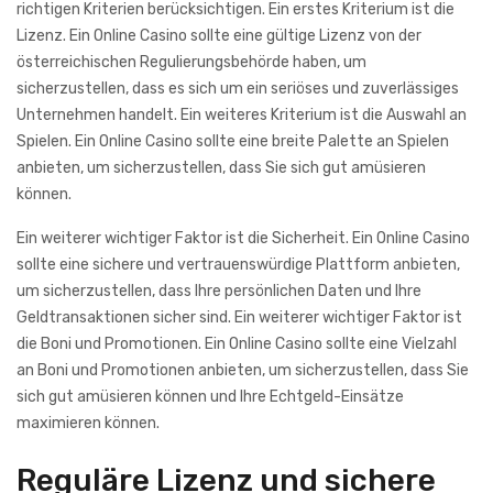
richtigen Kriterien berücksichtigen. Ein erstes Kriterium ist die
Lizenz. Ein Online Casino sollte eine gültige Lizenz von der
österreichischen Regulierungsbehörde haben, um
sicherzustellen, dass es sich um ein seriöses und zuverlässiges
Unternehmen handelt. Ein weiteres Kriterium ist die Auswahl an
Spielen. Ein Online Casino sollte eine breite Palette an Spielen
anbieten, um sicherzustellen, dass Sie sich gut amüsieren
können.
Ein weiterer wichtiger Faktor ist die Sicherheit. Ein Online Casino
sollte eine sichere und vertrauenswürdige Plattform anbieten,
um sicherzustellen, dass Ihre persönlichen Daten und Ihre
Geldtransaktionen sicher sind. Ein weiterer wichtiger Faktor ist
die Boni und Promotionen. Ein Online Casino sollte eine Vielzahl
an Boni und Promotionen anbieten, um sicherzustellen, dass Sie
sich gut amüsieren können und Ihre Echtgeld-Einsätze
maximieren können.
Reguläre Lizenz und sichere