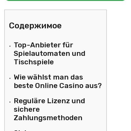
Содержимое
Top-Anbieter für
Spielautomaten und
Tischspiele
Wie wählst man das
beste Online Casino aus?
Reguläre Lizenz und
sichere
Zahlungsmethoden