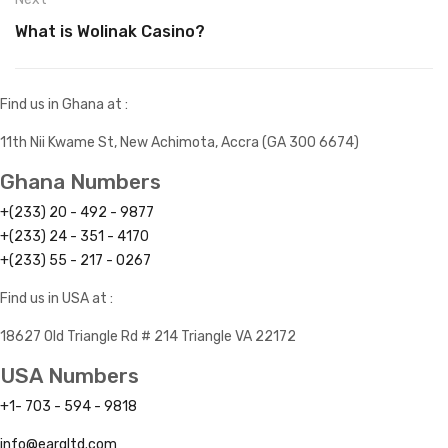
What is Wolinak Casino?
Find us in Ghana at :
11th Nii Kwame St, New Achimota, Accra (GA 300 6674)
Ghana Numbers
+(233) 20 - 492 - 9877
+(233) 24 - 351 - 4170
+(233) 55 - 217 - 0267
Find us in USA at :
18627 Old Triangle Rd # 214 Triangle VA 22172
USA Numbers
+1- 703 - 594 - 9818
info@eargltd.com