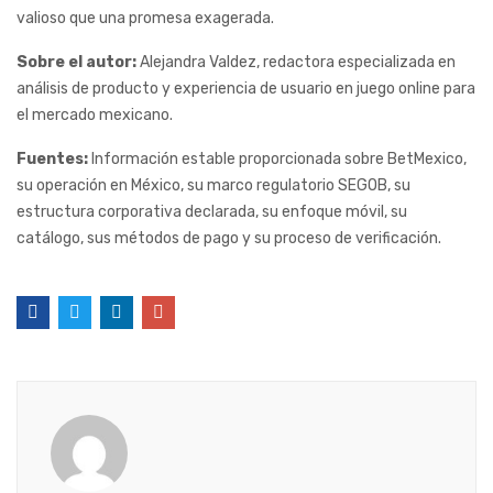
valioso que una promesa exagerada.
Sobre el autor:
Alejandra Valdez, redactora especializada en
análisis de producto y experiencia de usuario en juego online para
el mercado mexicano.
Fuentes:
Información estable proporcionada sobre BetMexico,
su operación en México, su marco regulatorio SEGOB, su
estructura corporativa declarada, su enfoque móvil, su
catálogo, sus métodos de pago y su proceso de verificación.