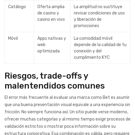
Catálogo
Oferta amplia
La amplitud no sustituye
de casino y
revisar condiciones de uso
casino en vivo
y liberación de
promociones
Móvil
Apps nativas y
La comodidad móvil
web
depende de la calidad de tu
optimizada
conexión y del
cumplimiento KYC
Riesgos, trade-offs y
malentendidos comunes
El error más frecuente al evaluar una marca como Bet es asumir
que una buena presentación visual equivale a una experiencia sin
fricción. No siempre funciona así. Un sitio puede verse moderno,
ofrecer muchas categorías y al mismo tiempo exigir procesos de
validación estrictos o mostrar poca información sobre su
estructura corporativa. Esa combinación es válida, pero requiere