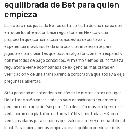
equilibrada de Bet para quien
empieza
La lectura más justa de Bet es esta: se trata de una marca con
enfoque local real, con base regulatoria en México y una
propuesta que combina casino, apuestas deportivas y
experiencia móvil. Eso le da una posición interesante para
jugadores principiantes que buscan algo funcional, en español y
con métodos de pago conocidos. Al mismo tiempo, su fortaleza
regulatoria viene acompañada de exigencias más claras en
verificación y de una transparencia corporativa que todavía deja
preguntas abiertas.
Si tu prioridad es entender bien dónde te metes antes de jugar,
Bet ofrece suficientes señales para considerarla seriamente,
pero no como un sitio “sin peros”. La decisión más inteligente es
verla como una plataforma formal, útil y orientada a MX, con
ventajas claras para usuarios que valoran orden y compatibilidad
local. Para quien apenas empieza, ese equilibrio puede ser más