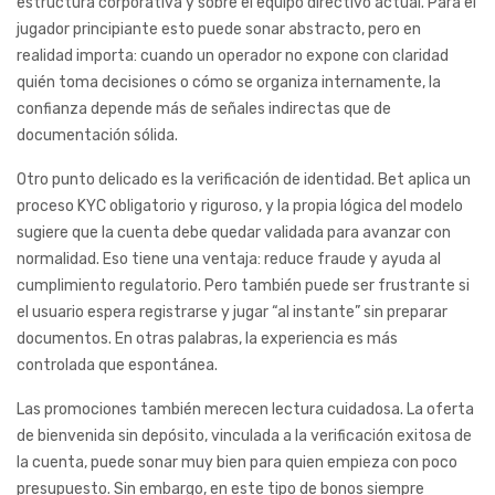
estructura corporativa y sobre el equipo directivo actual. Para el
jugador principiante esto puede sonar abstracto, pero en
realidad importa: cuando un operador no expone con claridad
quién toma decisiones o cómo se organiza internamente, la
confianza depende más de señales indirectas que de
documentación sólida.
Otro punto delicado es la verificación de identidad. Bet aplica un
proceso KYC obligatorio y riguroso, y la propia lógica del modelo
sugiere que la cuenta debe quedar validada para avanzar con
normalidad. Eso tiene una ventaja: reduce fraude y ayuda al
cumplimiento regulatorio. Pero también puede ser frustrante si
el usuario espera registrarse y jugar “al instante” sin preparar
documentos. En otras palabras, la experiencia es más
controlada que espontánea.
Las promociones también merecen lectura cuidadosa. La oferta
de bienvenida sin depósito, vinculada a la verificación exitosa de
la cuenta, puede sonar muy bien para quien empieza con poco
presupuesto. Sin embargo, en este tipo de bonos siempre