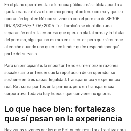
En el plano operativo, la referencia pública más sólida apunta a
que la marca utiliza el dominio principal betmexico.mx y que su
operación legal en México se vincula con el permiso de SEGOB
DGJS/SCEVF/P-06/2005-Ter. También se identifica una
separación entre la empresa que opera la plataforma y la titular
del permiso, algo que no es raro en el sector, pero que sí merece
atención cuando uno quiere entender quién responde por qué
parte del servicio.
Para un principiante, lo importante no es memorizar razones
sociales, sino entender que la reputación de un operador se
sostiene en tres capas: legalidad, transparencia y experiencia
real. Bet suma puntos en la primera, pero en transparencia
corporativa todavía hay huecos que conviene no ignorar.
Lo que hace bien: fortalezas
que sí pesan en la experiencia
Hay varias razones por las que Bet puede resultar atractiva para