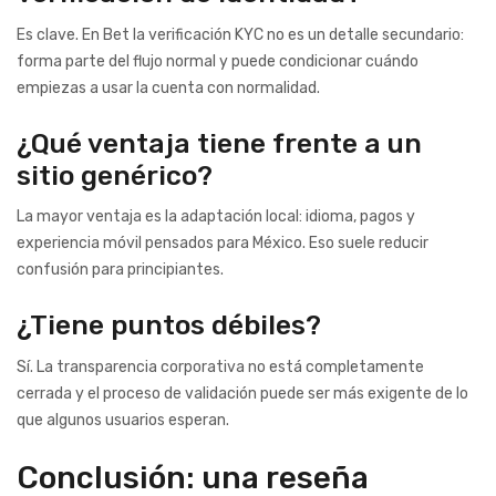
Es clave. En Bet la verificación KYC no es un detalle secundario:
forma parte del flujo normal y puede condicionar cuándo
empiezas a usar la cuenta con normalidad.
¿Qué ventaja tiene frente a un
sitio genérico?
La mayor ventaja es la adaptación local: idioma, pagos y
experiencia móvil pensados para México. Eso suele reducir
confusión para principiantes.
¿Tiene puntos débiles?
Sí. La transparencia corporativa no está completamente
cerrada y el proceso de validación puede ser más exigente de lo
que algunos usuarios esperan.
Conclusión: una reseña