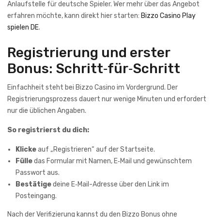
Anlaufstelle für deutsche Spieler. Wer mehr über das Angebot
erfahren möchte, kann direkt hier starten:
Bizzo Casino Play
spielen DE
.
Registrierung und erster
Bonus: Schritt‑für‑Schritt
Einfachheit steht bei Bizzo Casino im Vordergrund. Der
Registrierungsprozess dauert nur wenige Minuten und erfordert
nur die üblichen Angaben.
So registrierst du dich:
Klicke
auf „Registrieren“ auf der Startseite.
Fülle
das Formular mit Namen, E‑Mail und gewünschtem
Passwort aus.
Bestätige
deine E‑Mail-Adresse über den Link im
Posteingang.
Nach der Verifizierung kannst du den Bizzo Bonus ohne