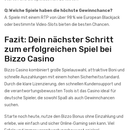
Q: Welche Spiele haben die höchste Gewinnchance?
A: Spiele mit einem RTP von über 98 % wie European Blackjack
oder bestimmte Video‑Slots bieten die besten Chancen.
Fazit: Dein nächster Schritt
zum erfolgreichen Spiel bei
Bizzo Casino
Bizzo Casino kombiniert große Spielauswahl, attraktive Boni und
schnelle Auszahlungen mit einem hohen Sicherheitsstandard.
Durch die klare Lizenzierung, den schnellen Kundensupport und
die verantwortungsbewussten Tools ist das Casino ideal für
deutsche Spieler, die sowohl Spaß als auch Gewinnchancen
suchen.
Starte noch heute, nutze den Bizzo Bonus ohne Einzahlung und
erlebe, wie einfach und sicher Online‑Gaming sein kann. Viel