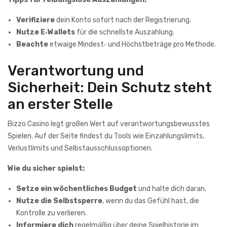
Verifiziere
dein Konto sofort nach der Registrierung.
Nutze E‑Wallets
für die schnellste Auszahlung.
Beachte
etwaige Mindest‑ und Höchstbeträge pro Methode.
Verantwortung und
Sicherheit: Dein Schutz steht
an erster Stelle
Bizzo Casino legt großen Wert auf verantwortungsbewusstes
Spielen. Auf der Seite findest du Tools wie Einzahlungslimits,
Verlustlimits und Selbstausschlussoptionen.
Wie du sicher spielst:
Setze ein wöchentliches Budget
und halte dich daran.
Nutze die Selbstsperre
, wenn du das Gefühl hast, die
Kontrolle zu verlieren.
Informiere dich
regelmäßig über deine Spielhistorie im