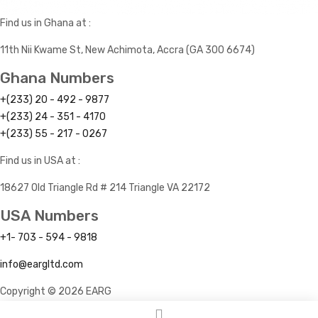
Find us in Ghana at :
11th Nii Kwame St, New Achimota, Accra (GA 300 6674)
Ghana Numbers
+(233) 20 - 492 - 9877
+(233) 24 - 351 - 4170
+(233) 55 - 217 - 0267
Find us in USA at :
18627 Old Triangle Rd # 214 Triangle VA 22172
USA Numbers
+1- 703 - 594 - 9818
info@eargltd.com
Copyright © 2026 EARG