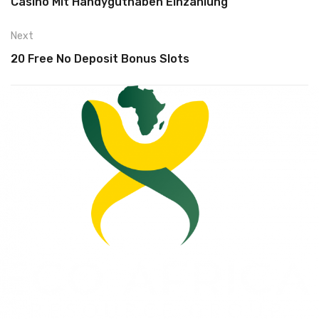
Casino Mit Handyguthaben Einzahlung
Next
20 Free No Deposit Bonus Slots