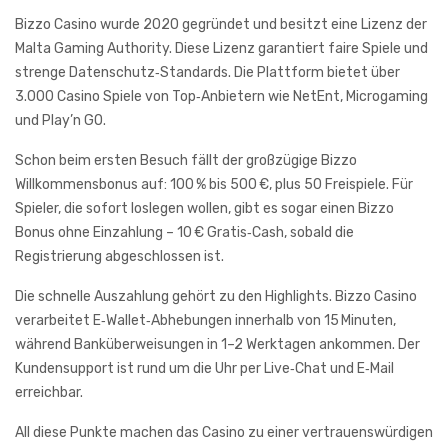
Bizzo Casino wurde 2020 gegründet und besitzt eine Lizenz der
Malta Gaming Authority. Diese Lizenz garantiert faire Spiele und
strenge Datenschutz‑Standards. Die Plattform bietet über
3.000 Casino Spiele von Top‑Anbietern wie NetEnt, Microgaming
und Play’n GO.
Schon beim ersten Besuch fällt der großzügige Bizzo
Willkommensbonus auf: 100 % bis 500 €, plus 50 Freispiele. Für
Spieler, die sofort loslegen wollen, gibt es sogar einen Bizzo
Bonus ohne Einzahlung – 10 € Gratis‑Cash, sobald die
Registrierung abgeschlossen ist.
Die schnelle Auszahlung gehört zu den Highlights. Bizzo Casino
verarbeitet E‑Wallet‑Abhebungen innerhalb von 15 Minuten,
während Banküberweisungen in 1–2 Werktagen ankommen. Der
Kundensupport ist rund um die Uhr per Live‑Chat und E‑Mail
erreichbar.
All diese Punkte machen das Casino zu einer vertrauenswürdigen