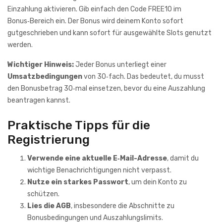
Einzahlung aktivieren. Gib einfach den Code FREE10 im
Bonus‑Bereich ein. Der Bonus wird deinem Konto sofort
gutgeschrieben und kann sofort für ausgewählte Slots genutzt
werden.
Wichtiger Hinweis:
Jeder Bonus unterliegt einer
Umsatzbedingungen
von 30‑fach. Das bedeutet, du musst
den Bonusbetrag 30‑mal einsetzen, bevor du eine Auszahlung
beantragen kannst.
Praktische Tipps für die
Registrierung
Verwende eine aktuelle E‑Mail-Adresse
, damit du
wichtige Benachrichtigungen nicht verpasst.
Nutze ein starkes Passwort
, um dein Konto zu
schützen.
Lies die AGB
, insbesondere die Abschnitte zu
Bonusbedingungen und Auszahlungslimits.