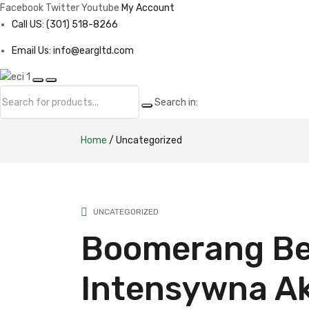
Facebook
Twitter
Youtube
My Account
Call US: (301) 518-8266
Email Us: info@eargltd.com
Search in:
Home
/
Uncategorized
UNCATEGORIZED
Boomerang Bet
Intensywna Ak