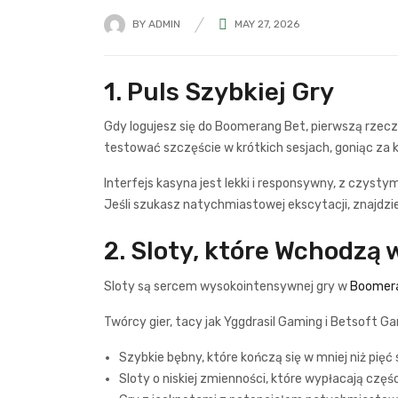
BY
ADMIN
MAY 27, 2026
1. Puls Szybkiej Gry
Gdy logujesz się do Boomerang Bet, pierwszą rzeczą
testować szczęście w krótkich sesjach, goniąc za
Interfejs kasyna jest lekki i responsywny, z czys
Jeśli szukasz natychmiastowej ekscytacji, znajdzies
2. Sloty, które Wchodzą 
Sloty są sercem wysokointensywnej gry w
Boomer
Twórcy gier, tacy jak Yggdrasil Gaming i Betsoft Ga
Szybkie bębny, które kończą się w mniej niż pięć
Sloty o niskiej zmienności, które wypłacają częśc