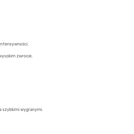
 intensywności.
wysokim zwrocie.
za szybkimi wygranymi.