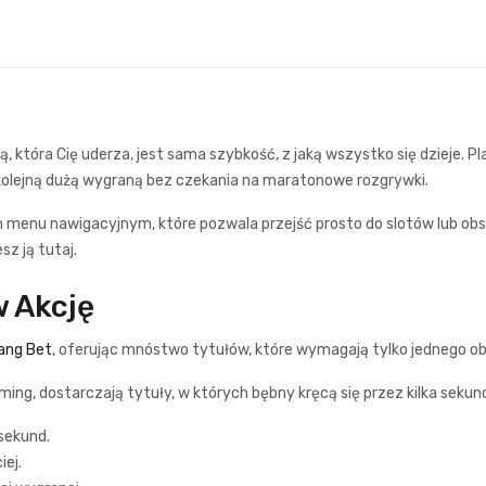
, która Cię uderza, jest sama szybkość, z jaką wszystko się dzieje. P
 kolejną dużą wygraną bez czekania na maratonowe rozgrywki.
tym menu nawigacyjnym, które pozwala przejść prosto do slotów lub o
z ją tutaj.
w Akcję
ang Bet
, oferując mnóstwo tytułów, które wymagają tylko jednego ob
ming, dostarczają tytuły, w których bębny kręcą się przez kilka sekun
 sekund.
iej.