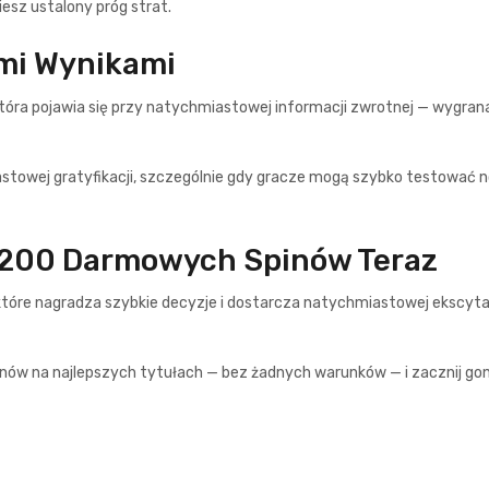
iesz ustalony próg strat.
imi Wynikami
która pojawia się przy natychmiastowej informacji zwrotnej — wygrana
stowej gratyfikacji, szczególnie gdy gracze mogą szybko testować n
ź 200 Darmowych Spinów Teraz
 które nagradza szybkie decyzje i dostarcza natychmiastowej ekscytac
spinów na najlepszych tytułach — bez żadnych warunków — i zacznij go