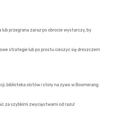
 lub przegrana zaraz po obrocie wystarczy, by
owe strategie lub po prostu cieszyć się dreszczem
ji, biblioteka slotów i stoły na żywo w Boomerang
nić za szybkimi zwycięstwami od razu!