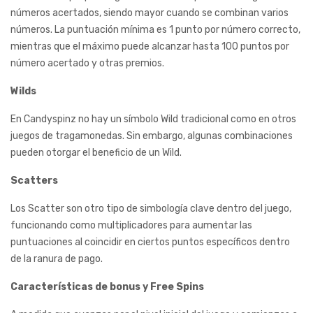
números acertados, siendo mayor cuando se combinan varios
números. La puntuación mínima es 1 punto por número correcto,
mientras que el máximo puede alcanzar hasta 100 puntos por
número acertado y otras premios.
Wilds
En Candyspinz no hay un símbolo Wild tradicional como en otros
juegos de tragamonedas. Sin embargo, algunas combinaciones
pueden otorgar el beneficio de un Wild.
Scatters
Los Scatter son otro tipo de simbología clave dentro del juego,
funcionando como multiplicadores para aumentar las
puntuaciones al coincidir en ciertos puntos específicos dentro
de la ranura de pago.
Características de bonus y Free Spins