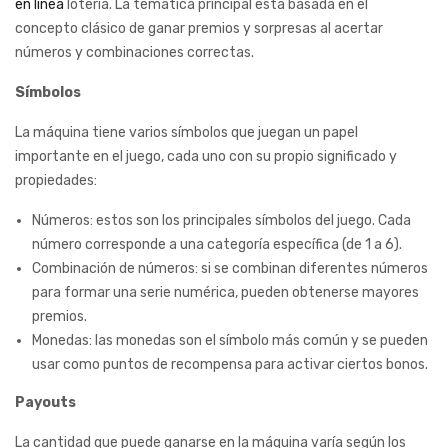
en línea
lotería. La temática principal está basada en el
concepto clásico de ganar premios y sorpresas al acertar
números y combinaciones correctas.
Símbolos
La máquina tiene varios símbolos que juegan un papel
importante en el juego, cada uno con su propio significado y
propiedades:
Números: estos son los principales símbolos del juego. Cada
número corresponde a una categoría específica (de 1 a 6).
Combinación de números: si se combinan diferentes números
para formar una serie numérica, pueden obtenerse mayores
premios.
Monedas: las monedas son el símbolo más común y se pueden
usar como puntos de recompensa para activar ciertos bonos.
Payouts
La cantidad que puede ganarse en la máquina varía según los