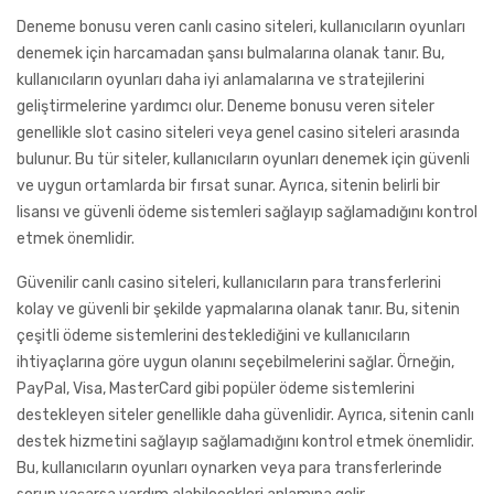
Deneme bonusu veren canlı casino siteleri, kullanıcıların oyunları
denemek için harcamadan şansı bulmalarına olanak tanır. Bu,
kullanıcıların oyunları daha iyi anlamalarına ve stratejilerini
geliştirmelerine yardımcı olur. Deneme bonusu veren siteler
genellikle slot casino siteleri veya genel casino siteleri arasında
bulunur. Bu tür siteler, kullanıcıların oyunları denemek için güvenli
ve uygun ortamlarda bir fırsat sunar. Ayrıca, sitenin belirli bir
lisansı ve güvenli ödeme sistemleri sağlayıp sağlamadığını kontrol
etmek önemlidir.
Güvenilir canlı casino siteleri, kullanıcıların para transferlerini
kolay ve güvenli bir şekilde yapmalarına olanak tanır. Bu, sitenin
çeşitli ödeme sistemlerini desteklediğini ve kullanıcıların
ihtiyaçlarına göre uygun olanını seçebilmelerini sağlar. Örneğin,
PayPal, Visa, MasterCard gibi popüler ödeme sistemlerini
destekleyen siteler genellikle daha güvenlidir. Ayrıca, sitenin canlı
destek hizmetini sağlayıp sağlamadığını kontrol etmek önemlidir.
Bu, kullanıcıların oyunları oynarken veya para transferlerinde