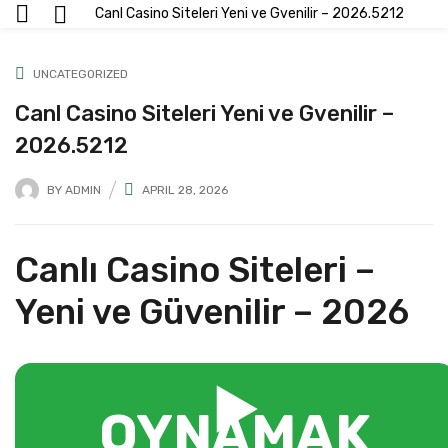
Canl Casino Siteleri Yeni ve Gvenilir – 2026.5212
UNCATEGORIZED
Canl Casino Siteleri Yeni ve Gvenilir –
2026.5212
BY
ADMIN
APRIL 28, 2026
Canlı Casino Siteleri –
Yeni ve Güvenilir – 2026
▶️
OYNAMAK