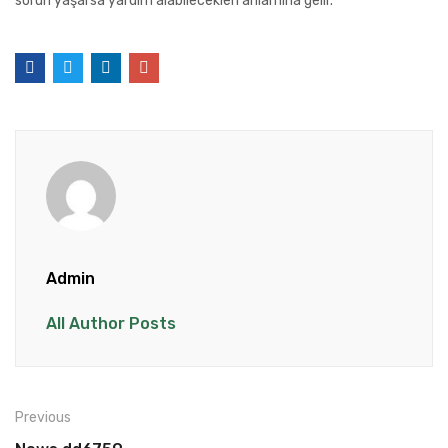
sorun yaşarsa yardım alabilecekleri anlamına gelir.
Admin
All Author Posts
Previous