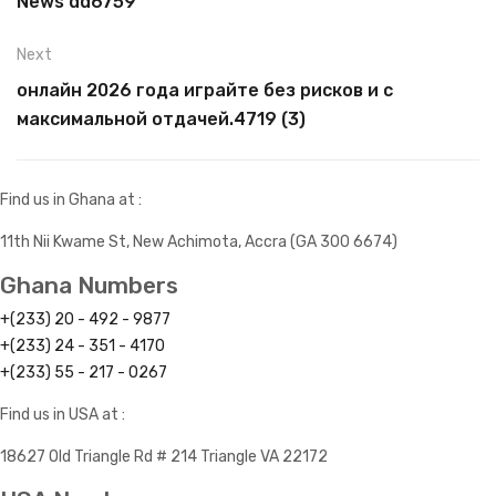
News dd6759
Next
онлайн 2026 года играйте без рисков и с
максимальной отдачей.4719 (3)
Find us in Ghana at :
11th Nii Kwame St, New Achimota, Accra (GA 300 6674)
Ghana Numbers
+(233) 20 - 492 - 9877
+(233) 24 - 351 - 4170
+(233) 55 - 217 - 0267
Find us in USA at :
18627 Old Triangle Rd # 214 Triangle VA 22172