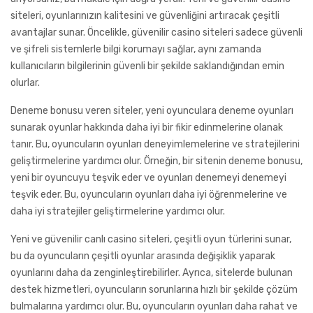
siteleri, oyunlarınızın kalitesini ve güvenliğini artıracak çeşitli
avantajlar sunar. Öncelikle, güvenilir casino siteleri sadece güvenli
ve şifreli sistemlerle bilgi korumayı sağlar, aynı zamanda
kullanıcıların bilgilerinin güvenli bir şekilde saklandığından emin
olurlar.
Deneme bonusu veren siteler, yeni oyunculara deneme oyunları
sunarak oyunlar hakkında daha iyi bir fikir edinmelerine olanak
tanır. Bu, oyuncuların oyunları deneyimlemelerine ve stratejilerini
geliştirmelerine yardımcı olur. Örneğin, bir sitenin deneme bonusu,
yeni bir oyuncuyu teşvik eder ve oyunları denemeyi denemeyi
teşvik eder. Bu, oyuncuların oyunları daha iyi öğrenmelerine ve
daha iyi stratejiler geliştirmelerine yardımcı olur.
Yeni ve güvenilir canlı casino siteleri, çeşitli oyun türlerini sunar,
bu da oyuncuların çeşitli oyunlar arasında değişiklik yaparak
oyunlarını daha da zenginleştirebilirler. Ayrıca, sitelerde bulunan
destek hizmetleri, oyuncuların sorunlarına hızlı bir şekilde çözüm
bulmalarına yardımcı olur. Bu, oyuncuların oyunları daha rahat ve