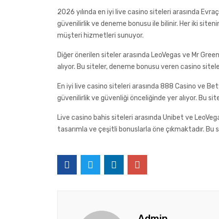
2026 yılında en iyi live casino siteleri arasında Ev
güvenilirlik ve deneme bonusu ile bilinir. Her iki site
müşteri hizmetleri sunuyor.
Diğer önerilen siteler arasında LeoVegas ve Mr Green 
alıyor. Bu siteler, deneme bonusu veren casino siteleri
En iyi live casino siteleri arasında 888 Casino ve B
güvenilirlik ve güvenliği önceliğinde yer alıyor. Bu sitel
Live casino bahis siteleri arasında Unibet ve LeoVega
tasarımla ve çeşitli bonuslarla öne çıkmaktadır. Bu si
Admin