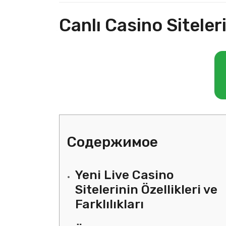
Canlı Casino Siteler
Содержимое
Yeni Live Casino
Sitelerinin Özellikleri ve
Farklılıkları