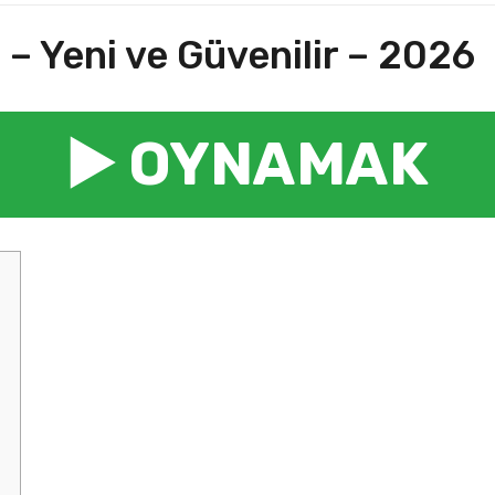
i – Yeni ve Güvenilir – 2026
▶️ OYNAMAK