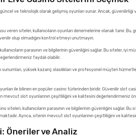
n güncel ve teknolojik olarak gelişmiş oyunları sunar. Ancak, güvenilirliği
eren siteler, kullanıcıların oyunları denemelerine olanak tanır. Bu, güv
üvenilir olup olmadığını kontrol etmeyi unutmayın.
 kullanıcıların parasının ve bilgilerinin güvenliğini sağlar. Bu siteler, iy
 değerlendirmeniz faydalı olabilir.
yun sunumları, yüksek kazanç olasılıkları ve profesyonel müşteri hizmetler
 oyunları ile bilinen en popüler casino türlerinden biridir. Güvenilir slot
n mevcut slot oyunlarının çeşitliliğini ve kalitesini değerlendirmeniz ön
ino siteleri, kullanıcıların parasının ve bilgilerinin güvenliğini sağlar. B
kmaktadır. Ayrıca, sitenin mevcut slot oyunlarının çeşitliliğini ve kalite
i: Öneriler ve Analiz