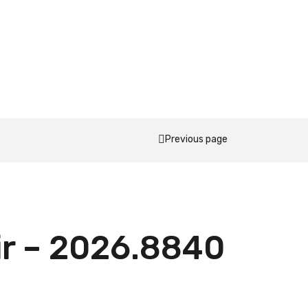
Previous page
lir – 2026.8840