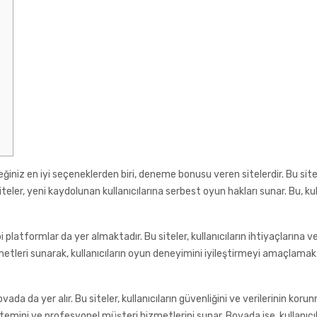
iniz en iyi seçeneklerden biri, deneme bonusu veren sitelerdir. Bu siteler
teler, yeni kaydolunan kullanıcılarına serbest oyun hakları sunar. Bu, kulla
 platformlar da yer almaktadır. Bu siteler, kullanıcıların ihtiyaçlarına v
etleri sunarak, kullanıcıların oyun deneyimini iyileştirmeyi amaçlamak
ada da yer alır. Bu siteler, kullanıcıların güvenliğini ve verilerinin kor
istemini ve profesyonel müşteri hizmetlerini sunar. Bovada ise, kullanıcı