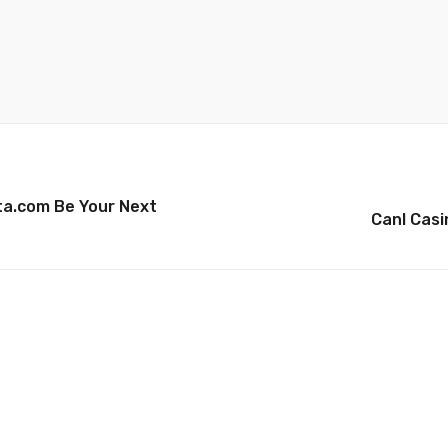
ta.com Be Your Next
Canl Casin