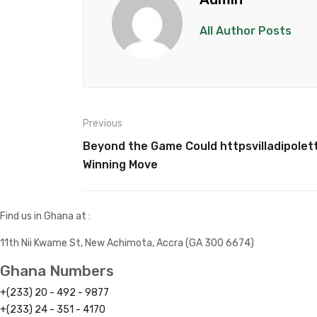
All Author Posts
Previous
Beyond the Game Could httpsvilladipolet
Winning Move
Find us in Ghana at :
11th Nii Kwame St, New Achimota, Accra (GA 300 6674)
Ghana Numbers
+(233) 20 - 492 - 9877
+(233) 24 - 351 - 4170