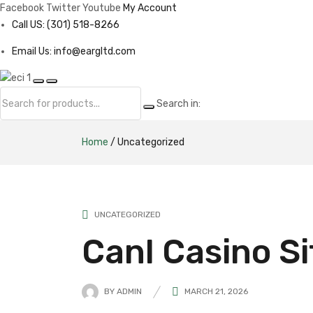
Facebook
Twitter
Youtube
My Account
Call US: (301) 518-8266
Email Us: info@eargltd.com
Search in:
Home
/
Uncategorized
UNCATEGORIZED
Canl Casino Si
BY
ADMIN
MARCH 21, 2026