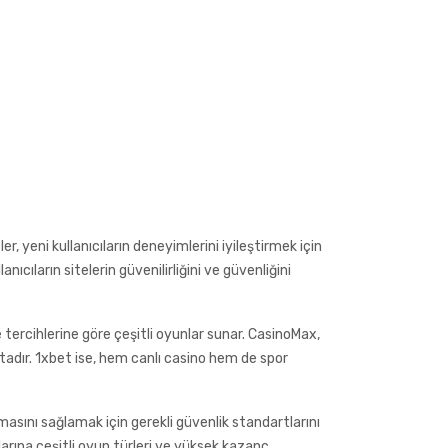
, yeni kullanıcıların deneyimlerini iyileştirmek için
nıcıların sitelerin güvenilirliğini ve güvenliğini
e tercihlerine göre çeşitli oyunlar sunar. CasinoMax,
tadır. 1xbet ise, hem canlı casino hem de spor
unmasını sağlamak için gerekli güvenlik standartlarını
larına çeşitli oyun türleri ve yüksek kazanç