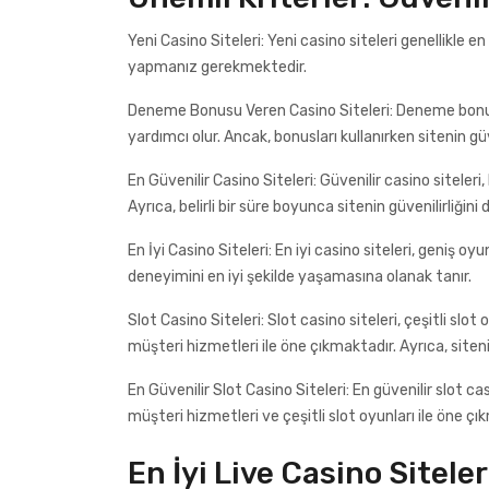
Yeni Casino Siteleri: Yeni casino siteleri genellikle e
yapmanız gerekmektedir.
Deneme Bonusu Veren Casino Siteleri: Deneme bonusu v
yardımcı olur. Ancak, bonusları kullanırken sitenin g
En Güvenilir Casino Siteleri: Güvenilir casino siteleri,
Ayrıca, belirli bir süre boyunca sitenin güvenilirliğini
En İyi Casino Siteleri: En iyi casino siteleri, geniş o
deneyimini en iyi şekilde yaşamasına olanak tanır.
Slot Casino Siteleri: Slot casino siteleri, çeşitli slot
müşteri hizmetleri ile öne çıkmaktadır. Ayrıca, siteni
En Güvenilir Slot Casino Siteleri: En güvenilir slot cas
müşteri hizmetleri ve çeşitli slot oyunları ile öne çı
En İyi Live Casino Siteler