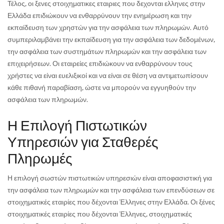
Τέλος, οι ξενες στοιχηματικες εταιριες που δεχονται ελληνες στην
Ελλάδα επιδιώκουν να ενθαρρύνουν την ενημέρωση και την
εκπαίδευση των χρηστών για την ασφάλεια των πληρωμών. Αυτό
συμπεριλαμβάνει την εκπαίδευση για την ασφάλεια των δεδομένων,
την ασφάλεια των συστημάτων πληρωμών και την ασφάλεια των
επιχειρήσεων. Οι εταιρείες επιδιώκουν να ενθαρρύνουν τους
χρήστες να είναι ευελιξικοί και να είναι σε θέση να αντιμετωπίσουν
κάθε πιθανή παραβίαση, ώστε να μπορούν να εγγυηθούν την
ασφάλεια των πληρωμών.
Η Επιλογή Πιστωτικών
Υπηρεσιών για Σταθερές
Πληρωμές
Η επιλογή σωστών πιστωτικών υπηρεσιών είναι αποφασιστική για
την ασφάλεια των πληρωμών και την ασφάλεια των επενδύσεων σε
στοιχηματικές εταιρίες που δέχονται Έλληνες στην Ελλάδα. Οι ξένες
στοιχηματικές εταιρίες που δέχονται Έλληνες, στοιχηματικές