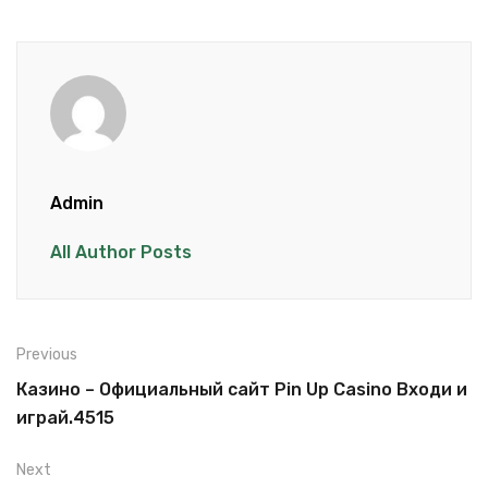
Admin
All Author Posts
Previous
Казино – Официальный сайт Pin Up Casino Входи и
играй.4515
Next