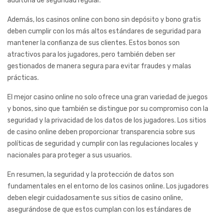
auditoría de seguridad regular.
Además, los casinos online con bono sin depósito y bono gratis
deben cumplir con los más altos estándares de seguridad para
mantener la confianza de sus clientes. Estos bonos son
atractivos para los jugadores, pero también deben ser
gestionados de manera segura para evitar fraudes y malas
prácticas.
El mejor casino online no solo ofrece una gran variedad de juegos
y bonos, sino que también se distingue por su compromiso con la
seguridad y la privacidad de los datos de los jugadores. Los sitios
de casino online deben proporcionar transparencia sobre sus
políticas de seguridad y cumplir con las regulaciones locales y
nacionales para proteger a sus usuarios.
En resumen, la seguridad y la protección de datos son
fundamentales en el entorno de los casinos online. Los jugadores
deben elegir cuidadosamente sus sitios de casino online,
asegurándose de que estos cumplan con los estándares de