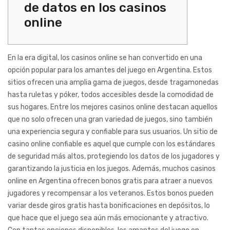
de datos en los casinos
online
En la era digital, los casinos online se han convertido en una
opción popular para los amantes del juego en Argentina. Estos
sitios ofrecen una amplia gama de juegos, desde tragamonedas
hasta ruletas y póker, todos accesibles desde la comodidad de
sus hogares. Entre los mejores casinos online destacan aquellos
que no solo ofrecen una gran variedad de juegos, sino también
una experiencia segura y confiable para sus usuarios. Un sitio de
casino online confiable es aquel que cumple con los estándares
de seguridad más altos, protegiendo los datos de los jugadores y
garantizando la justicia en los juegos. Además, muchos casinos
online en Argentina ofrecen bonos gratis para atraer a nuevos
jugadores y recompensar a los veteranos. Estos bonos pueden
variar desde giros gratis hasta bonificaciones en depósitos, lo
que hace que el juego sea aún más emocionante y atractivo.