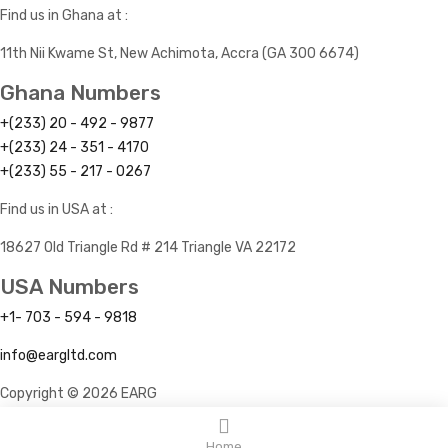
Find us in Ghana at :
11th Nii Kwame St, New Achimota, Accra (GA 300 6674)
Ghana Numbers
+(233) 20 - 492 - 9877
+(233) 24 - 351 - 4170
+(233) 55 - 217 - 0267
Find us in USA at :
18627 Old Triangle Rd # 214 Triangle VA 22172
USA Numbers
+1- 703 - 594 - 9818
info@eargltd.com
Copyright © 2026 EARG
Home