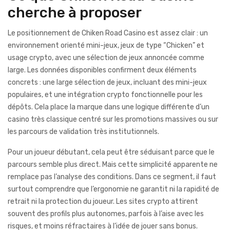
cherche à proposer
Le positionnement de Chiken Road Casino est assez clair : un
environnement orienté mini-jeux, jeux de type “Chicken” et
usage crypto, avec une sélection de jeux annoncée comme
large. Les données disponibles confirment deux éléments
concrets : une large sélection de jeux, incluant des mini-jeux
populaires, et une intégration crypto fonctionnelle pour les
dépôts. Cela place la marque dans une logique différente d’un
casino très classique centré sur les promotions massives ou sur
les parcours de validation très institutionnels.
Pour un joueur débutant, cela peut être séduisant parce que le
parcours semble plus direct. Mais cette simplicité apparente ne
remplace pas l’analyse des conditions. Dans ce segment, il faut
surtout comprendre que l’ergonomie ne garantit ni la rapidité de
retrait ni la protection du joueur. Les sites crypto attirent
souvent des profils plus autonomes, parfois à l’aise avec les
risques, et moins réfractaires à l’idée de jouer sans bonus.