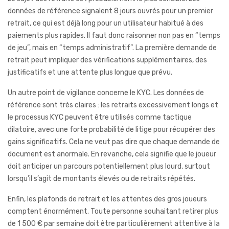
données de référence signalent 8 jours ouvrés pour un premier
retrait, ce qui est déjà long pour un utilisateur habitué à des
paiements plus rapides. Il faut donc raisonner non pas en “temps
de jeu”, mais en “temps administratif”. La première demande de
retrait peut impliquer des vérifications supplémentaires, des
justificatifs et une attente plus longue que prévu.
Un autre point de vigilance concerne le KYC. Les données de
référence sont très claires : les retraits excessivement longs et
le processus KYC peuvent être utilisés comme tactique
dilatoire, avec une forte probabilité de litige pour récupérer des
gains significatifs. Cela ne veut pas dire que chaque demande de
document est anormale. En revanche, cela signifie que le joueur
doit anticiper un parcours potentiellement plus lourd, surtout
lorsqu’il s’agit de montants élevés ou de retraits répétés.
Enfin, les plafonds de retrait et les attentes des gros joueurs
comptent énormément. Toute personne souhaitant retirer plus
de 1 500 € par semaine doit être particulièrement attentive à la