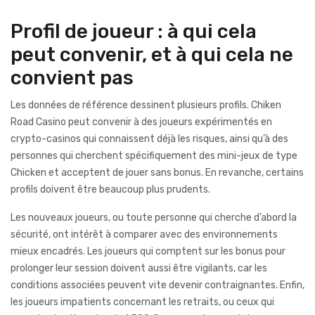
Profil de joueur : à qui cela
peut convenir, et à qui cela ne
convient pas
Les données de référence dessinent plusieurs profils. Chiken
Road Casino peut convenir à des joueurs expérimentés en
crypto-casinos qui connaissent déjà les risques, ainsi qu’à des
personnes qui cherchent spécifiquement des mini-jeux de type
Chicken et acceptent de jouer sans bonus. En revanche, certains
profils doivent être beaucoup plus prudents.
Les nouveaux joueurs, ou toute personne qui cherche d’abord la
sécurité, ont intérêt à comparer avec des environnements
mieux encadrés. Les joueurs qui comptent sur les bonus pour
prolonger leur session doivent aussi être vigilants, car les
conditions associées peuvent vite devenir contraignantes. Enfin,
les joueurs impatients concernant les retraits, ou ceux qui