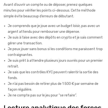
Avant d’ouvrir un compte ou de déposer, prenez quelques
minutes pour vérifier les points ci-dessous. Cette méthode
simple évite beaucoup d’erreurs de débutant.
Je comprends que je joue avec un budget loisir, pas avec un
argent attendu pour rembourser une dépense.
Je suis à l’aise avec des dépôts en crypto et je sais comment
gérer une transaction.
Je peux jouer sans bonus si les conditions me paraissent trop
contraignantes.
Je suis prêt à attendre plusieurs jours ouvrés pour un premier
retrait.
Je sais que les contrôles KYC peuvent ralentir la sortie des
fonds.
Je n’ai pas besoin de retirer plus de 1 500 € par semaine de
façon régulière.
Je ne compte pas sur le jeu pour “se refaire”.
Lecture analytique des forces