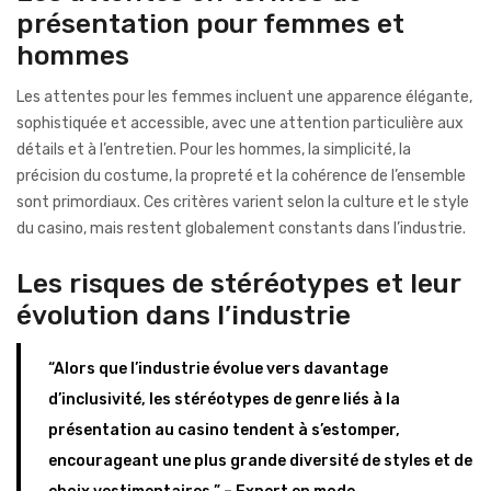
présentation pour femmes et
hommes
Les attentes pour les femmes incluent une apparence élégante,
sophistiquée et accessible, avec une attention particulière aux
détails et à l’entretien. Pour les hommes, la simplicité, la
précision du costume, la propreté et la cohérence de l’ensemble
sont primordiaux. Ces critères varient selon la culture et le style
du casino, mais restent globalement constants dans l’industrie.
Les risques de stéréotypes et leur
évolution dans l’industrie
“Alors que l’industrie évolue vers davantage
d’inclusivité, les stéréotypes de genre liés à la
présentation au casino tendent à s’estomper,
encourageant une plus grande diversité de styles et de