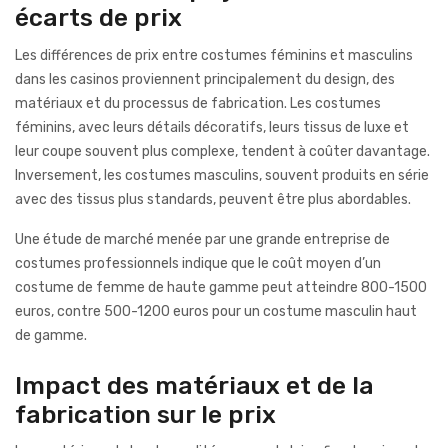
écarts de prix
Les différences de prix entre costumes féminins et masculins
dans les casinos proviennent principalement du design, des
matériaux et du processus de fabrication. Les costumes
féminins, avec leurs détails décoratifs, leurs tissus de luxe et
leur coupe souvent plus complexe, tendent à coûter davantage.
Inversement, les costumes masculins, souvent produits en série
avec des tissus plus standards, peuvent être plus abordables.
Une étude de marché menée par une grande entreprise de
costumes professionnels indique que le coût moyen d’un
costume de femme de haute gamme peut atteindre 800-1500
euros, contre 500-1200 euros pour un costume masculin haut
de gamme.
Impact des matériaux et de la
fabrication sur le prix