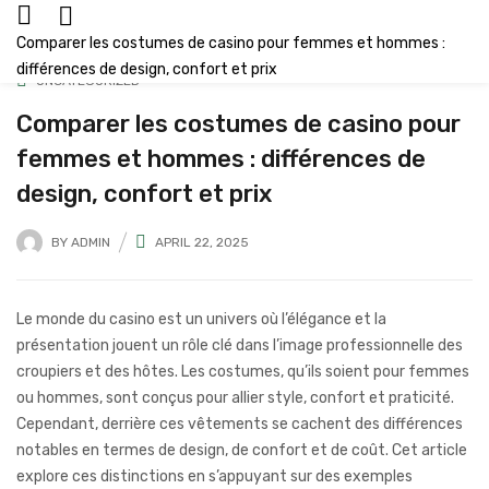
Comparer les costumes de casino pour femmes et hommes :
différences de design, confort et prix
UNCATEGORIZED
Comparer les costumes de casino pour
femmes et hommes : différences de
design, confort et prix
BY
ADMIN
APRIL 22, 2025
Le monde du casino est un univers où l’élégance et la
présentation jouent un rôle clé dans l’image professionnelle des
croupiers et des hôtes. Les costumes, qu’ils soient pour femmes
ou hommes, sont conçus pour allier style, confort et praticité.
Cependant, derrière ces vêtements se cachent des différences
notables en termes de design, de confort et de coût. Cet article
explore ces distinctions en s’appuyant sur des exemples