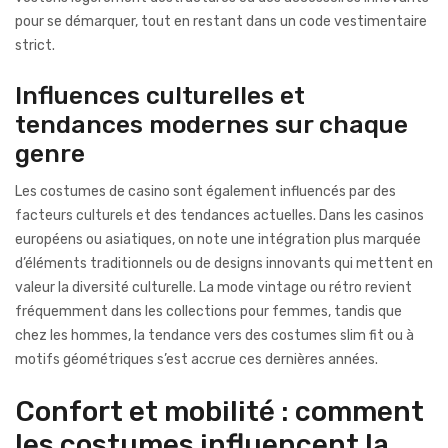
pour se démarquer, tout en restant dans un code vestimentaire
strict.
Influences culturelles et
tendances modernes sur chaque
genre
Les costumes de casino sont également influencés par des
facteurs culturels et des tendances actuelles. Dans les casinos
européens ou asiatiques, on note une intégration plus marquée
d’éléments traditionnels ou de designs innovants qui mettent en
valeur la diversité culturelle. La mode vintage ou rétro revient
fréquemment dans les collections pour femmes, tandis que
chez les hommes, la tendance vers des costumes slim fit ou à
motifs géométriques s’est accrue ces dernières années.
Confort et mobilité : comment
les costumes influencent la