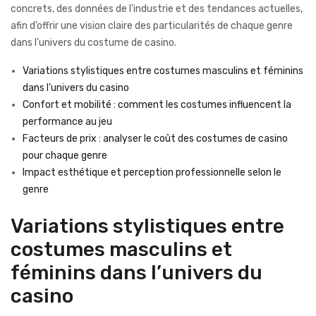
concrets, des données de l’industrie et des tendances actuelles,
afin d’offrir une vision claire des particularités de chaque genre
dans l’univers du costume de casino.
Variations stylistiques entre costumes masculins et féminins
dans l’univers du casino
Confort et mobilité : comment les costumes influencent la
performance au jeu
Facteurs de prix : analyser le coût des costumes de casino
pour chaque genre
Impact esthétique et perception professionnelle selon le
genre
Variations stylistiques entre
costumes masculins et
féminins dans l’univers du
casino