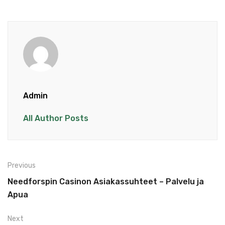
Admin
All Author Posts
Previous
Needforspin Casinon Asiakassuhteet – Palvelu ja
Apua
Next