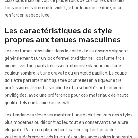
classique, mais on voit de plus en plus de costumes dans des
tons profonds comme le violet, le bordeaux ou le doré, pour
renforcer l’aspect luxe.
Les caractéristiques de style
propres aux tenues masculines
Les costumes masculins dans le contexte du casino s’alignent
généralement sur un look formel traditionnel : costume trois
pièces, veston, pantalon assorti, chemise blanche ou d’une
couleur sombre, et une cravate ou un nœud papillon. La coupe
doit être parfaitement ajustée pour refléter la rigueur et le
professionnalisme. La simplicité et la sobriété sont souvent
privilégiées, avec une préférence pour des matériaux de haute
qualité tels que la laine ou le twill.
Les tendances récentes montrent une évolution vers des styles
plus modernes ou décontractés tout en conservant une allure
élégante. Par exemple, certains casinos optent pour des
vestons légèrement déstructurés ou des accessoires innovants