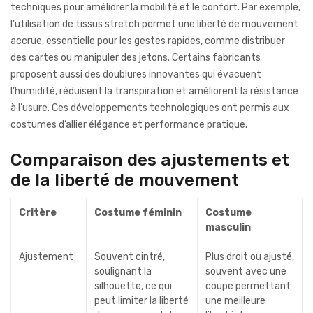
techniques pour améliorer la mobilité et le confort. Par exemple,
l’utilisation de tissus stretch permet une liberté de mouvement
accrue, essentielle pour les gestes rapides, comme distribuer
des cartes ou manipuler des jetons. Certains fabricants
proposent aussi des doublures innovantes qui évacuent
l’humidité, réduisent la transpiration et améliorent la résistance
à l’usure. Ces développements technologiques ont permis aux
costumes d’allier élégance et performance pratique.
Comparaison des ajustements et
de la liberté de mouvement
Critère
Costume féminin
Costume
masculin
Ajustement
Souvent cintré,
Plus droit ou ajusté,
soulignant la
souvent avec une
silhouette, ce qui
coupe permettant
peut limiter la liberté
une meilleure