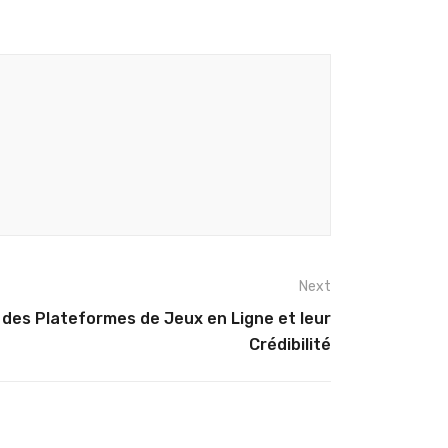
Next
des Plateformes de Jeux en Ligne et leur
Crédibilité