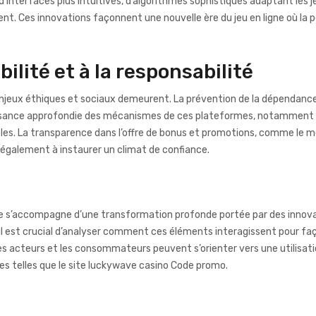
 d’interfaces plus intuitives, d’algorithmes sophistiqués adaptant les
t. Ces innovations façonnent une nouvelle ère du jeu en ligne où la p
abilité et à la responsabilité
enjeux éthiques et sociaux demeurent. La prévention de la dépendance,
issance approfondie des mécanismes de ces plateformes, notamment à
ables. La transparence dans l’offre de bonus et promotions, comme le 
également à instaurer un climat de confiance.
nce s’accompagne d’une transformation profonde portée par des innov
il est crucial d’analyser comment ces éléments interagissent pour fa
 les acteurs et les consommateurs peuvent s’orienter vers une utilisa
les telles que le site luckywave casino Code promo.