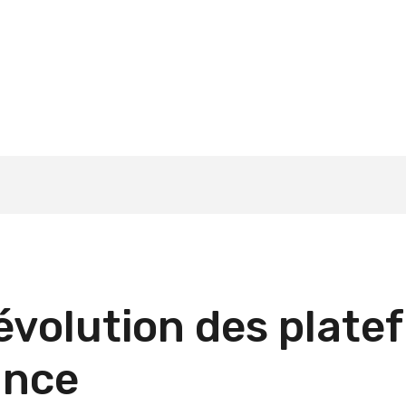
évolution des plate
ance