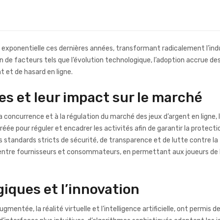
e exponentielle ces dernières années, transformant radicalement l’in
de facteurs tels que l’évolution technologique, l’adoption accrue de
t et de hasard en ligne.
s et leur impact sur le marché
à la concurrence et à la régulation du marché des jeux d’argent en lign
éée pour réguler et encadrer les activités afin de garantir la protection
standards stricts de sécurité, de transparence et de lutte contre la
n entre fournisseurs et consommateurs, en permettant aux joueurs de
iques et l’innovation
gmentée, la réalité virtuelle et l’intelligence artificielle, ont permis 