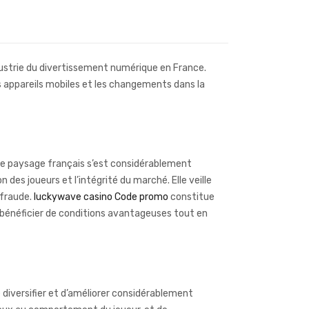
dustrie du divertissement numérique en France.
s appareils mobiles et les changements dans la
e, le paysage français s’est considérablement
 des joueurs et l’intégrité du marché. Elle veille
 fraude.
luckywave casino Code promo
constitue
 bénéficier de conditions avantageuses tout en
de diversifier et d’améliorer considérablement