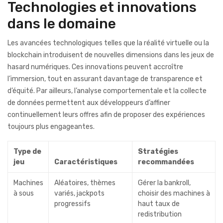
Technologies et innovations
dans le domaine
Les avancées technologiques telles que la réalité virtuelle ou la
blockchain introduisent de nouvelles dimensions dans les jeux de
hasard numériques. Ces innovations peuvent accroître
l’immersion, tout en assurant davantage de transparence et
d’équité. Par ailleurs, l’analyse comportementale et la collecte
de données permettent aux développeurs d’affiner
continuellement leurs offres afin de proposer des expériences
toujours plus engageantes.
Type de
Stratégies
jeu
Caractéristiques
recommandées
Machines
Aléatoires, thèmes
Gérer la bankroll,
à sous
variés, jackpots
choisir des machines à
progressifs
haut taux de
redistribution