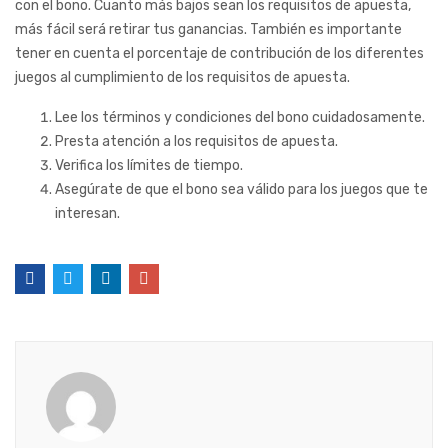
con el bono. Cuanto más bajos sean los requisitos de apuesta,
más fácil será retirar tus ganancias. También es importante
tener en cuenta el porcentaje de contribución de los diferentes
juegos al cumplimiento de los requisitos de apuesta.
Lee los términos y condiciones del bono cuidadosamente.
Presta atención a los requisitos de apuesta.
Verifica los límites de tiempo.
Asegúrate de que el bono sea válido para los juegos que te
interesan.