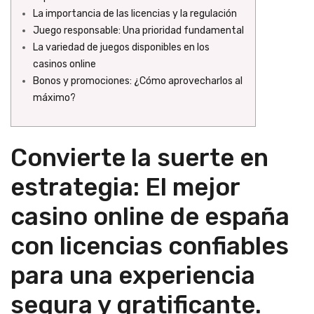
La importancia de las licencias y la regulación
Juego responsable: Una prioridad fundamental
La variedad de juegos disponibles en los
casinos online
Bonos y promociones: ¿Cómo aprovecharlos al
máximo?
Convierte la suerte en
estrategia: El mejor
casino online de españa
con licencias confiables
para una experiencia
segura y gratificante.