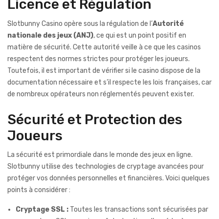
Licence et Régulation
Slotbunny Casino opère sous la régulation de l’
Autorité
nationale des jeux (ANJ)
, ce qui est un point positif en
matière de sécurité. Cette autorité veille à ce que les casinos
respectent des normes strictes pour protéger les joueurs.
Toutefois, il est important de vérifier si le casino dispose de la
documentation nécessaire et s’il respecte les lois françaises, car
de nombreux opérateurs non réglementés peuvent exister.
Sécurité et Protection des
Joueurs
La sécurité est primordiale dans le monde des jeux en ligne.
Slotbunny utilise des technologies de cryptage avancées pour
protéger vos données personnelles et financières. Voici quelques
points à considérer :
Cryptage SSL :
Toutes les transactions sont sécurisées par