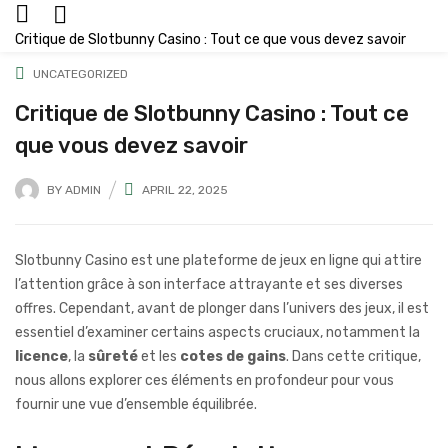
Critique de Slotbunny Casino : Tout ce que vous devez savoir
UNCATEGORIZED
Critique de Slotbunny Casino : Tout ce
que vous devez savoir
BY
ADMIN
APRIL 22, 2025
Slotbunny Casino est une plateforme de jeux en ligne qui attire
l’attention grâce à son interface attrayante et ses diverses
offres. Cependant, avant de plonger dans l’univers des jeux, il est
essentiel d’examiner certains aspects cruciaux, notamment la
licence
, la
sûreté
et les
cotes de gains
. Dans cette critique,
nous allons explorer ces éléments en profondeur pour vous
fournir une vue d’ensemble équilibrée.