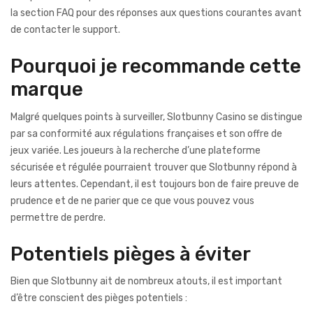
la section FAQ pour des réponses aux questions courantes avant
de contacter le support.
Pourquoi je recommande cette
marque
Malgré quelques points à surveiller, Slotbunny Casino se distingue
par sa conformité aux régulations françaises et son offre de
jeux variée. Les joueurs à la recherche d’une plateforme
sécurisée et régulée pourraient trouver que Slotbunny répond à
leurs attentes. Cependant, il est toujours bon de faire preuve de
prudence et de ne parier que ce que vous pouvez vous
permettre de perdre.
Potentiels pièges à éviter
Bien que Slotbunny ait de nombreux atouts, il est important
d’être conscient des pièges potentiels :