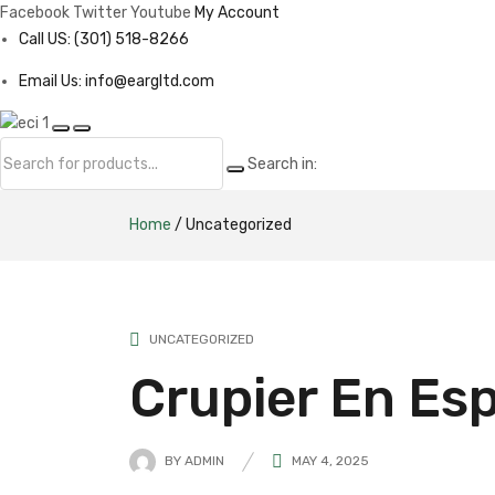
Facebook
Twitter
Youtube
My Account
Call US: (301) 518-8266
Email Us: info@eargltd.com
Search in:
Home
/
Uncategorized
UNCATEGORIZED
Crupier En Es
BY
ADMIN
MAY 4, 2025