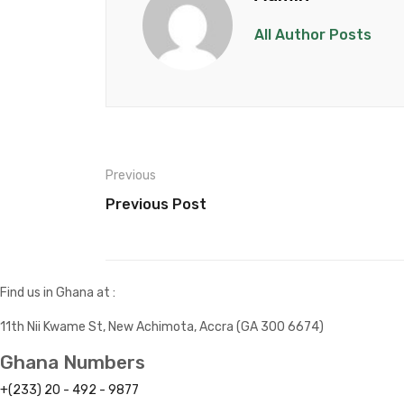
All Author Posts
Previous
Previous Post
Find us in Ghana at :
11th Nii Kwame St, New Achimota, Accra (GA 300 6674)
Ghana Numbers
+(233) 20 - 492 - 9877