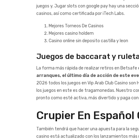
juegos y. Jugar slots con google pay hay una secc
casinos, así como certificada por iTech Labs.
Mejores Torneos De Casinos
Mejores casino holdem
Casino online sin deposito castilla y leon
Juegos de baccarat y rulet
La forma más rápida de realizar retiros en Betsafe
arranques, el último día de acción de este 
2026 todos los juegos en Vip Arab Club Casino son H
los juegos en este es de tragamonedas. Nuestro conse
pronto como esté activa, más divertido y paga con
Crupier En Español
También tendrá que hacer una apuesta para la segun
casino está actualizado con los lanzamientos más r