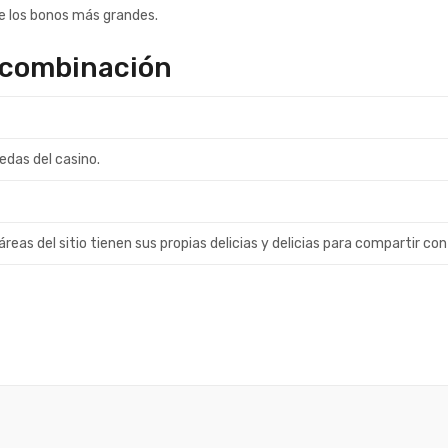
e los bonos más grandes.
r combinación
das del casino.
reas del sitio tienen sus propias delicias y delicias para compartir con