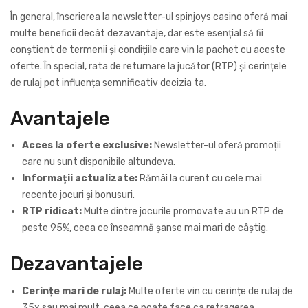
În general, înscrierea la newsletter-ul spinjoys casino oferă mai
multe beneficii decât dezavantaje, dar este esențial să fii
conștient de termenii și condițiile care vin la pachet cu aceste
oferte. În special, rata de returnare la jucător (RTP) și cerințele
de rulaj pot influența semnificativ decizia ta.
Avantajele
Acces la oferte exclusive:
Newsletter-ul oferă promoții
care nu sunt disponibile altundeva.
Informații actualizate:
Rămâi la curent cu cele mai
recente jocuri și bonusuri.
RTP ridicat:
Multe dintre jocurile promovate au un RTP de
peste 95%, ceea ce înseamnă șanse mai mari de câștig.
Dezavantajele
Cerințe mari de rulaj:
Multe oferte vin cu cerințe de rulaj de
35x sau mai mult, ceea ce poate face ca retragerea