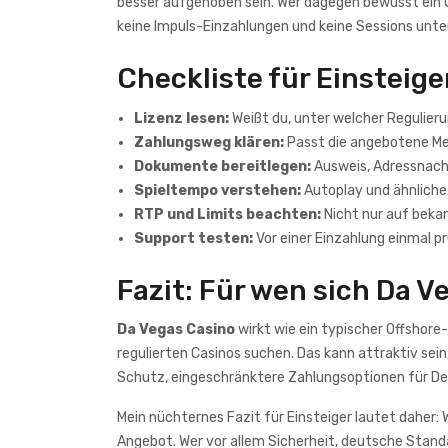
besser aufgehoben sein. Wer dagegen bewusst ein Of
keine Impuls-Einzahlungen und keine Sessions unter 
Checkliste für Einsteige
Lizenz lesen:
Weißt du, unter welcher Regulieru
Zahlungsweg klären:
Passt die angebotene Me
Dokumente bereitlegen:
Ausweis, Adressnachw
Spieltempo verstehen:
Autoplay und ähnliche
RTP und Limits beachten:
Nicht nur auf bekan
Support testen:
Vor einer Einzahlung einmal pr
Fazit: Für wen sich Da V
Da Vegas Casino
wirkt wie ein typischer Offshore-
regulierten Casinos suchen. Das kann attraktiv sein,
Schutz, eingeschränktere Zahlungsoptionen für De
Mein nüchternes Fazit für Einsteiger lautet daher: 
Angebot. Wer vor allem Sicherheit, deutsche Stand