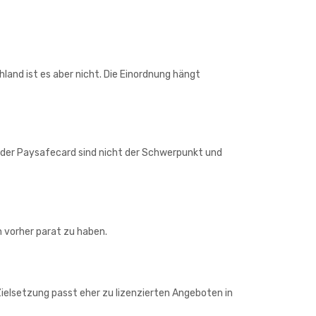
hland ist es aber nicht. Die Einordnung hängt
l oder Paysafecard sind nicht der Schwerpunkt und
n vorher parat zu haben.
Zielsetzung passt eher zu lizenzierten Angeboten in