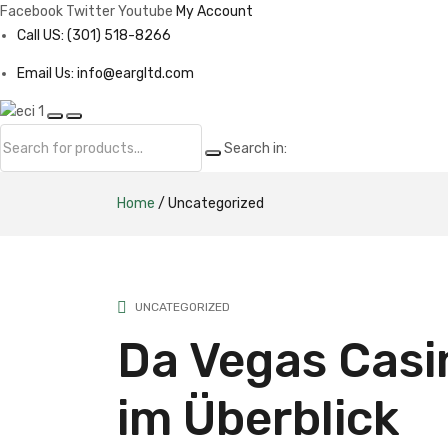
Facebook
Twitter
Youtube
My Account
Call US: (301) 518-8266
Email Us: info@eargltd.com
Search in:
Home
/
Uncategorized
UNCATEGORIZED
Da Vegas Casi
im Überblick