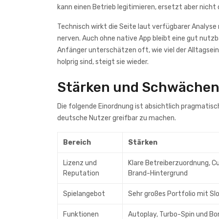
kann einen Betrieb legitimieren, ersetzt aber nicht
Technisch wirkt die Seite laut verfügbarer Analyse 
nerven. Auch ohne native App bleibt eine gut nut
Anfänger unterschätzen oft, wie viel der Alltagsein
holprig sind, steigt sie wieder.
Stärken und Schwächen 
Die folgende Einordnung ist absichtlich pragmatisc
deutsche Nutzer greifbar zu machen.
Bereich
Stärken
Lizenz und
Klare Betreiberzuordnung, Cu
Reputation
Brand-Hintergrund
Spielangebot
Sehr großes Portfolio mit Sl
Funktionen
Autoplay, Turbo-Spin und Bo