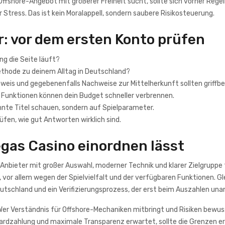
fshore-Angebot mit größerer Freiheit sucht, sollte sich vorher Regel
Stress. Das ist kein Moralappell, sondern saubere Risikosteuerung.
r: vor dem ersten Konto prüfen
ng die Seite läuft?
thode zu deinem Alltag in Deutschland?
eis und gegebenenfalls Nachweise zur Mittelherkunft sollten griffber
 Funktionen können dein Budget schneller verbrennen.
nte Titel schauen, sondern auf Spielparameter.
üfen, wie gut Antworten wirklich sind.
egas Casino einordnen lässt
Anbieter mit großer Auswahl, moderner Technik und klarer Zielgruppe fü
 vor allem wegen der Spielvielfalt und der verfügbaren Funktionen. Gle
utschland und ein Verifizierungsprozess, der erst beim Auszahlen u
Wer Verständnis für Offshore-Mechaniken mitbringt und Risiken bewusst
ardzahlung und maximale Transparenz erwartet, sollte die Grenzen er