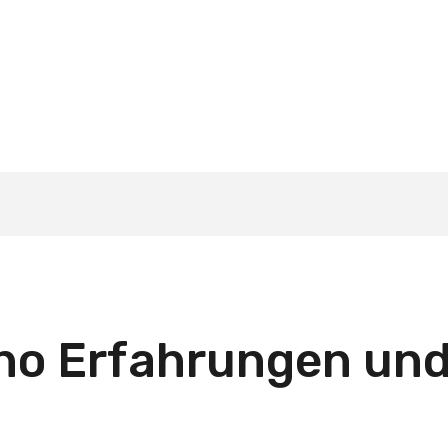
no Erfahrungen und