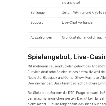
sie anbietet
Zahlungen
Jeton, MiFinity und Krypto si
Support
Live-Chat vorhanden
Auszahlungen
Grundsätzlich möglich nach 
Spielangebot, Live-Casi
Mit mehreren Tausend Spielen gehört das Angebot k
Für viele deutsche Spieler ist das attraktiv, weil s
Roulette, Blackjack und Game-Show-Formate. Allerd
Gewinnchancen. Das stimmt so nicht. Höhere Limits
Bei Slots ist außerdem die RTP-Frage relevant. In 
den maximal möglichen Werten. Das ist kein Einzelfa
nicht sofort. Für Einsteiger heißt das: nicht nur nac