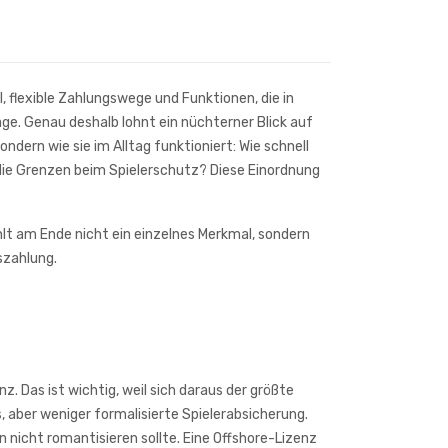
, flexible Zahlungswege und Funktionen, die in
ge. Genau deshalb lohnt ein nüchterner Blick auf
ondern wie sie im Alltag funktioniert: Wie schnell
 die Grenzen beim Spielerschutz? Diese Einordnung
hlt am Ende nicht ein einzelnes Merkmal, sondern
szahlung.
. Das ist wichtig, weil sich daraus der größte
, aber weniger formalisierte Spielerabsicherung.
n nicht romantisieren sollte. Eine Offshore-Lizenz