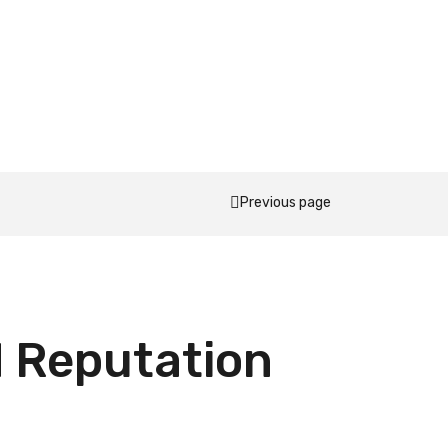
Previous page
 Reputation