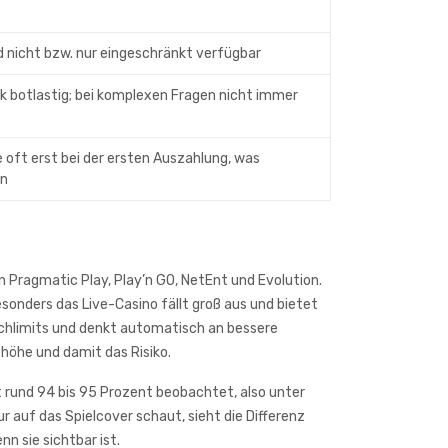
 nicht bzw. nur eingeschränkt verfügbar
rk botlastig; bei komplexen Fragen nicht immer
 oft erst bei der ersten Auszahlung, was
nn
 Pragmatic Play, Play’n GO, NetEnt und Evolution.
Besonders das Live-Casino fällt groß aus und bietet
schlimits und denkt automatisch an bessere
höhe und damit das Risiko.
t rund 94 bis 95 Prozent beobachtet, also unter
r auf das Spielcover schaut, sieht die Differenz
nn sie sichtbar ist.