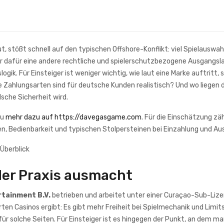
 stößt schnell auf den typischen Offshore-Konflikt: viel Spielauswahl
r dafür eine andere rechtliche und spielerschutzbezogene Ausgangsla
ik. Für Einsteiger ist weniger wichtig, wie laut eine Marke auftritt, s
che Zahlungsarten sind für deutsche Kunden realistisch? Und wo liegen
lsche Sicherheit wird.
du
mehr dazu auf https://davegasgame.com
. Für die Einschätzung zä
n, Bedienbarkeit und typischen Stolpersteinen bei Einzahlung und Au
der Praxis ausmacht
tainment B.V.
betrieben und arbeitet unter einer Curaçao-Sub-Lizenz
en Casinos ergibt: Es gibt mehr Freiheit bei Spielmechanik und Limits
für solche Seiten. Für Einsteiger ist es hingegen der Punkt, an dem ma