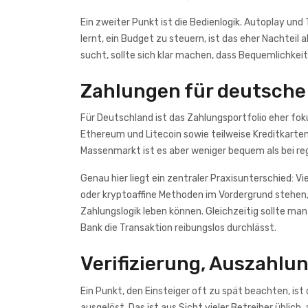
Ein zweiter Punkt ist die Bedienlogik. Autoplay und
lernt, ein Budget zu steuern, ist das eher Nachteil
sucht, sollte sich klar machen, dass Bequemlichkei
Zahlungen für deutsche 
Für Deutschland ist das Zahlungsportfolio eher fok
Ethereum und Litecoin sowie teilweise Kreditkarten
Massenmarkt ist es aber weniger bequem als bei r
Genau hier liegt ein zentraler Praxisunterschied: 
oder kryptoaffine Methoden im Vordergrund stehen, ist
Zahlungslogik leben können. Gleichzeitig sollte man
Bank die Transaktion reibungslos durchlässt.
Verifizierung, Auszahlu
Ein Punkt, den Einsteiger oft zu spät beachten, ist
ausgelöst. Das ist aus Sicht vieler Betreiber übl