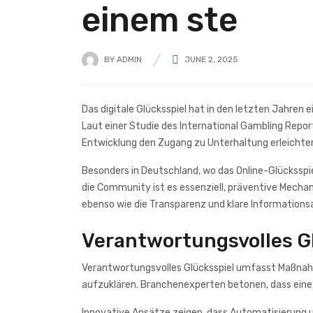
einem ste
BY
ADMIN
JUNE 2, 2025
Das digitale Glücksspiel hat in den letzten Jahren
Laut einer Studie des International Gambling Repor
Entwicklung den Zugang zu Unterhaltung erleichter
Besonders in Deutschland, wo das Online-Glücksspie
die Community ist es essenziell, präventive Mechani
ebenso wie die Transparenz und klare Information
Verantwortungsvolles Gl
Verantwortungsvolles Glücksspiel umfasst Maßnahmen
aufzuklären. Branchenexperten betonen, dass eine 
Innovative Ansätze zeigen, dass Automatisierung 