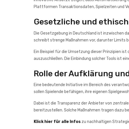
Plattformen Transaktionsdaten, Spielzeiten und V
Gesetzliche und ethisc
Die Gesetzgebung in Deutschland ist inzwischen dar
schreibt strenge Maßnahmen vor, darunter Limits be
Ein Beispiel für die Umsetzung dieser Prinzipien is
auszuschließen. Die Einbindung solcher Tools ist e
Rolle der Aufklärung un
Eine bedeutende Initiative im Bereich des verantw
sollen Spielende befähigen, ihre eigenen Spielgewoh
Dabei ist die Transparenz der Anbieter von zentrale
bereitzustellen. Solche Maßnahmen tragen dazu bei
Klick hier für alle Infos
zu nachhaltigen Strategi