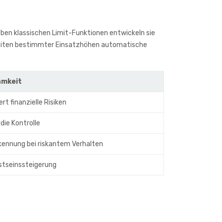
ben klassischen Limit-Funktionen entwickeln sie
chreiten bestimmter Einsatzhöhen automatische
amkeit
rt finanzielle Risiken
die Kontrolle
kennung bei riskantem Verhalten
tseinssteigerung