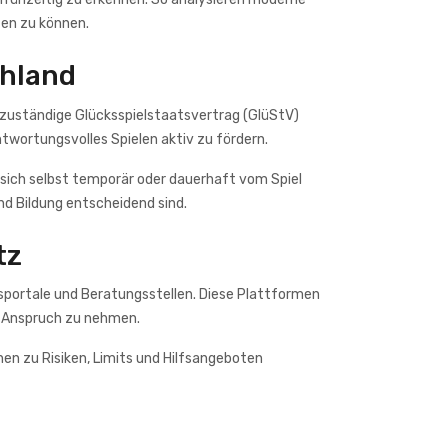
fen zu können.
chland
s zuständige Glücksspielstaatsvertrag (GlüStV)
ntwortungsvolles Spielen aktiv zu fördern.
, sich selbst temporär oder dauerhaft vom Spiel
nd Bildung entscheidend sind.
tz
nsportale und Beratungsstellen. Diese Plattformen
in Anspruch zu nehmen.
nen zu Risiken, Limits und Hilfsangeboten