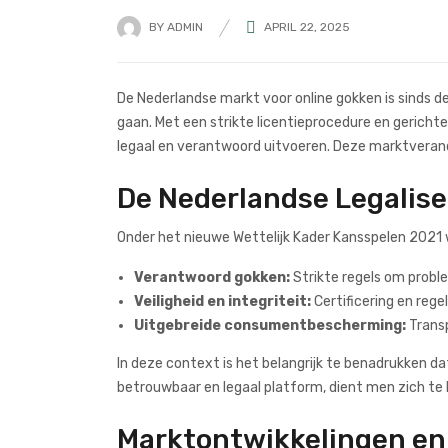
BY
ADMIN
APRIL 22, 2025
De Nederlandse markt voor online gokken is sinds d
gaan. Met een strikte licentieprocedure en gerich
legaal en verantwoord uitvoeren. Deze marktverand
De Nederlandse Legalise
Onder het nieuwe Wettelijk Kader Kansspelen 2021
Verantwoord gokken:
Strikte regels om probl
Veiligheid en integriteit:
Certificering en rege
Uitgebreide consumentbescherming:
Transp
In deze context is het belangrijk te benadrukken da
betrouwbaar en legaal platform, dient men zich te 
Marktontwikkelingen en 