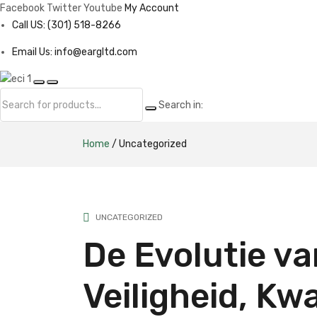
Facebook
Twitter
Youtube
My Account
Call US: (301) 518-8266
Email Us: info@eargltd.com
Search in:
Home
/
Uncategorized
UNCATEGORIZED
De Evolutie va
Veiligheid, Kw