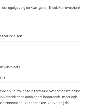
de regelgeving en klantgerichtheid. Een overzicht
ttelijke eisen
ntwikkelaars
ntie
eide en up-to-date informatie over de beste online
 van verschillende aanbieders beoordeelt, maar ook
eïnformeerde keuzes te maken, ver voorbij de