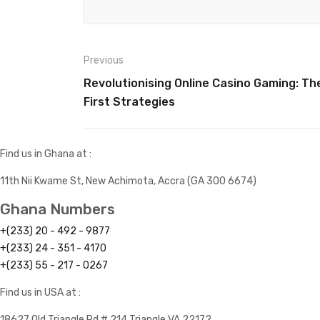
Previous
Revolutionising Online Casino Gaming: The
First Strategies
Find us in Ghana at :
11th Nii Kwame St, New Achimota, Accra (GA 300 6674)
Ghana Numbers
+(233) 20 - 492 - 9877
+(233) 24 - 351 - 4170
+(233) 55 - 217 - 0267
Find us in USA at :
18627 Old Triangle Rd # 214 Triangle VA 22172