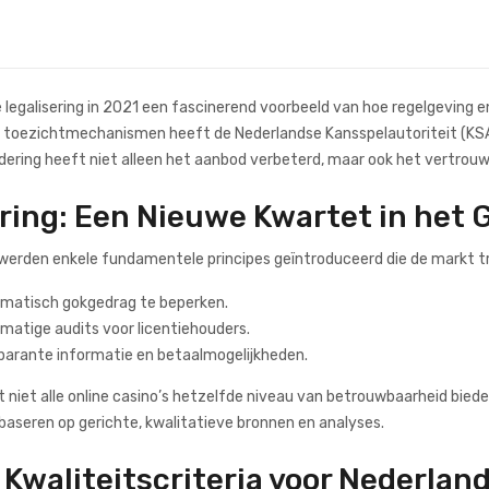
e legalisering in 2021 een fascinerend voorbeeld van hoe regelgeving 
te toezichtmechanismen heeft de Nederlandse Kansspelautoriteit (KSA)
ering heeft niet alleen het aanbod verbeterd, maar ook het vertrouwe
ring: Een Nieuwe Kwartet in het
 werden enkele fundamentele principes geïntroduceerd die de markt 
ematisch gokgedrag te beperken.
lmatige audits voor licentiehouders.
arante informatie en betaalmogelijkheden.
t niet alle online casino’s hetzelfde niveau van betrouwbaarheid bied
baseren op gerichte, kwalitatieve bronnen en analyses.
Kwaliteitscriteria voor Nederland