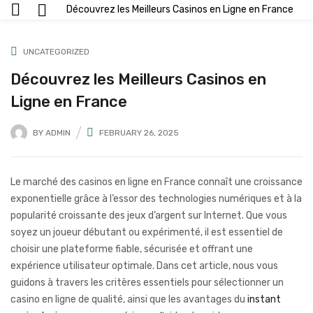
Découvrez les Meilleurs Casinos en Ligne en France
UNCATEGORIZED
Découvrez les Meilleurs Casinos en
Ligne en France
BY
ADMIN
FEBRUARY 26, 2025
Le marché des casinos en ligne en France connaît une croissance
exponentielle grâce à l’essor des technologies numériques et à la
popularité croissante des jeux d’argent sur Internet. Que vous
soyez un joueur débutant ou expérimenté, il est essentiel de
choisir une plateforme fiable, sécurisée et offrant une
expérience utilisateur optimale. Dans cet article, nous vous
guidons à travers les critères essentiels pour sélectionner un
casino en ligne de qualité, ainsi que les avantages du
instant