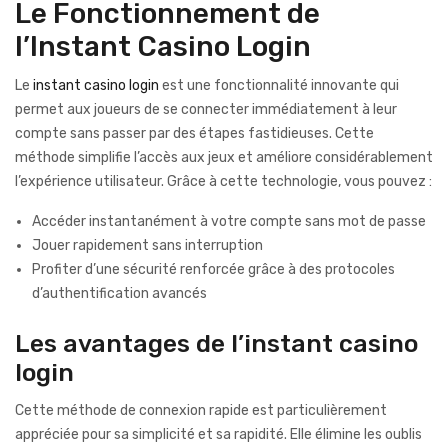
Le Fonctionnement de
l’Instant Casino Login
Le
instant casino login
est une fonctionnalité innovante qui
permet aux joueurs de se connecter immédiatement à leur
compte sans passer par des étapes fastidieuses. Cette
méthode simplifie l’accès aux jeux et améliore considérablement
l’expérience utilisateur. Grâce à cette technologie, vous pouvez :
Accéder instantanément à votre compte sans mot de passe
Jouer rapidement sans interruption
Profiter d’une sécurité renforcée grâce à des protocoles
d’authentification avancés
Les avantages de l’instant casino
login
Cette méthode de connexion rapide est particulièrement
appréciée pour sa simplicité et sa rapidité. Elle élimine les oublis