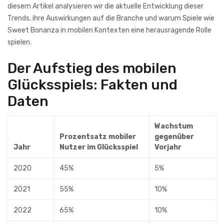
diesem Artikel analysieren wir die aktuelle Entwicklung dieser
Trends, ihre Auswirkungen auf die Branche und warum Spiele wie
Sweet Bonanza in mobilen Kontexten eine herausragende Rolle
spielen.
Der Aufstieg des mobilen
Glücksspiels: Fakten und
Daten
Wachstum
Prozentsatz mobiler
gegenüber
Jahr
Nutzer im Glücksspiel
Vorjahr
2020
45%
5%
2021
55%
10%
2022
65%
10%