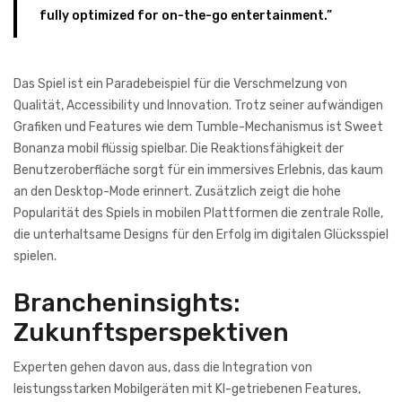
fully optimized for on-the-go entertainment.”
Das Spiel ist ein Paradebeispiel für die Verschmelzung von
Qualität, Accessibility und Innovation. Trotz seiner aufwändigen
Grafiken und Features wie dem Tumble-Mechanismus ist Sweet
Bonanza mobil flüssig spielbar. Die Reaktionsfähigkeit der
Benutzeroberfläche sorgt für ein immersives Erlebnis, das kaum
an den Desktop-Mode erinnert. Zusätzlich zeigt die hohe
Popularität des Spiels in mobilen Plattformen die zentrale Rolle,
die unterhaltsame Designs für den Erfolg im digitalen Glücksspiel
spielen.
Brancheninsights:
Zukunftsperspektiven
Experten gehen davon aus, dass die Integration von
leistungsstarken Mobilgeräten mit KI-getriebenen Features,