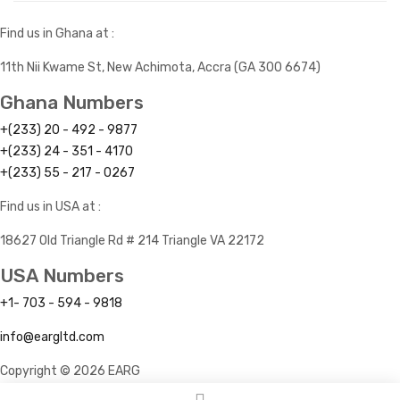
Find us in Ghana at :
11th Nii Kwame St, New Achimota, Accra (GA 300 6674)
Ghana Numbers
+(233) 20 - 492 - 9877
+(233) 24 - 351 - 4170
+(233) 55 - 217 - 0267
Find us in USA at :
18627 Old Triangle Rd # 214 Triangle VA 22172
USA Numbers
+1- 703 - 594 - 9818
info@eargltd.com
Copyright © 2026 EARG