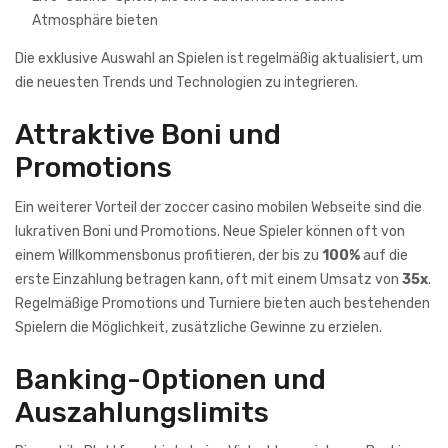
Atmosphäre bieten
Die exklusive Auswahl an Spielen ist regelmäßig aktualisiert, um
die neuesten Trends und Technologien zu integrieren.
Attraktive Boni und
Promotions
Ein weiterer Vorteil der zoccer casino mobilen Webseite sind die
lukrativen Boni und Promotions. Neue Spieler können oft von
einem Willkommensbonus profitieren, der bis zu
100%
auf die
erste Einzahlung betragen kann, oft mit einem Umsatz von
35x
.
Regelmäßige Promotions und Turniere bieten auch bestehenden
Spielern die Möglichkeit, zusätzliche Gewinne zu erzielen.
Banking-Optionen und
Auszahlungslimits