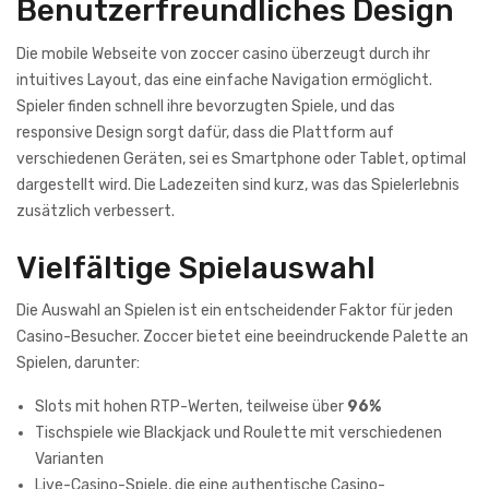
Benutzerfreundliches Design
Die mobile Webseite von zoccer casino überzeugt durch ihr
intuitives Layout, das eine einfache Navigation ermöglicht.
Spieler finden schnell ihre bevorzugten Spiele, und das
responsive Design sorgt dafür, dass die Plattform auf
verschiedenen Geräten, sei es Smartphone oder Tablet, optimal
dargestellt wird. Die Ladezeiten sind kurz, was das Spielerlebnis
zusätzlich verbessert.
Vielfältige Spielauswahl
Die Auswahl an Spielen ist ein entscheidender Faktor für jeden
Casino-Besucher. Zoccer bietet eine beeindruckende Palette an
Spielen, darunter:
Slots mit hohen RTP-Werten, teilweise über
96%
Tischspiele wie Blackjack und Roulette mit verschiedenen
Varianten
Live-Casino-Spiele, die eine authentische Casino-