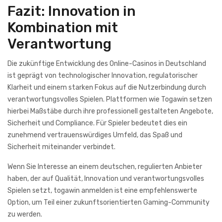
Fazit: Innovation in
Kombination mit
Verantwortung
Die zukünftige Entwicklung des Online-Casinos in Deutschland
ist geprägt von technologischer Innovation, regulatorischer
Klarheit und einem starken Fokus auf die Nutzerbindung durch
verantwortungsvolles Spielen. Plattformen wie Togawin setzen
hierbei Maßstäbe durch ihre professionell gestalteten Angebote,
Sicherheit und Compliance. Für Spieler bedeutet dies ein
zunehmend vertrauenswürdiges Umfeld, das Spaß und
Sicherheit miteinander verbindet.
Wenn Sie Interesse an einem deutschen, regulierten Anbieter
haben, der auf Qualität, Innovation und verantwortungsvolles
Spielen setzt, togawin anmelden ist eine empfehlenswerte
Option, um Teil einer zukunftsorientierten Gaming-Community
zu werden.