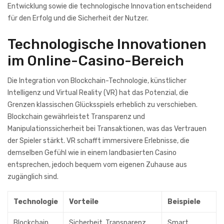
Entwicklung sowie die technologische Innovation entscheidend
für den Erfolg und die Sicherheit der Nutzer.
Technologische Innovationen
im Online-Casino-Bereich
Die Integration von Blockchain-Technologie, künstlicher
Intelligenz und Virtual Reality (VR) hat das Potenzial, die
Grenzen klassischen Glücksspiels erheblich zu verschieben.
Blockchain gewährleistet Transparenz und
Manipulationssicherheit bei Transaktionen, was das Vertrauen
der Spieler stärkt. VR schafft immersivere Erlebnisse, die
demselben Gefühl wie in einem landbasierten Casino
entsprechen, jedoch bequem vom eigenen Zuhause aus
zugänglich sind.
Technologie
Vorteile
Beispiele
Blockchain
Sicherheit, Transparenz,
Smart