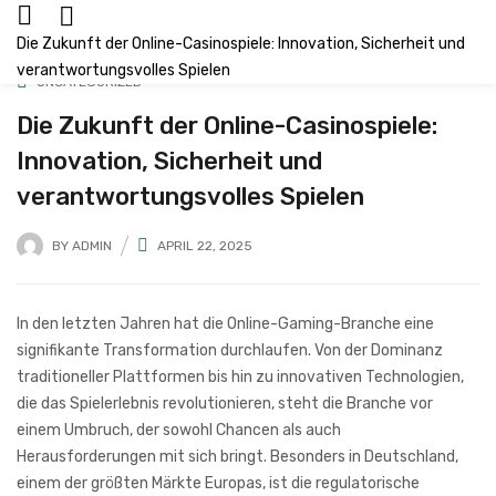
Die Zukunft der Online-Casinospiele: Innovation, Sicherheit und
verantwortungsvolles Spielen
UNCATEGORIZED
Die Zukunft der Online-Casinospiele:
Innovation, Sicherheit und
verantwortungsvolles Spielen
BY
ADMIN
APRIL 22, 2025
In den letzten Jahren hat die Online-Gaming-Branche eine
signifikante Transformation durchlaufen. Von der Dominanz
traditioneller Plattformen bis hin zu innovativen Technologien,
die das Spielerlebnis revolutionieren, steht die Branche vor
einem Umbruch, der sowohl Chancen als auch
Herausforderungen mit sich bringt. Besonders in Deutschland,
einem der größten Märkte Europas, ist die regulatorische