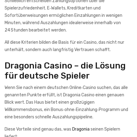
Schließlich entscheiden Zahlungsoptionen über die
Spielerzufriedenheit. E‑Wallets, Kreditkarten und
Sofortüberweisungen ermöglichen Einzahlungen in wenigen
Minuten, während Auszahlungen idealerweise innerhalb von
24 Stunden bearbeitet werden.
All diese Kriterien bilden die Basis für ein Casino, das nicht nur
unterhält, sondern auch langfristig Vertrauen schafft.
Dragonia Casino – die Lösung
für deutsche Spieler
Wenn Sie nach einem deutschen Online‑Casino suchen, das alle
genannten Punkte erfüllt, ist Dragonia Casino einen genauen
Blick wert. Das Haus bietet einen großzügigen
Willkommensbonus, ein Bonus‑ohne‑Einzahlung‑Programm und
eine besonders schnelle Auszahlungspipeline.
Diese Vorteile sind genau das, was
Dragonia
seinen Spielern
liefert: