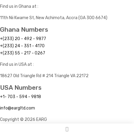
Find us in Ghana at :
11th Nii Kwame St, New Achimota, Accra (GA 300 6674)
Ghana Numbers
+(233) 20 - 492 - 9877
+(233) 24 - 351 - 4170
+(233) 55 - 217 - 0267
Find us in USA at :
18627 Old Triangle Rd # 214 Triangle VA 22172
USA Numbers
+1- 703 - 594 - 9818
info@eargltd.com
Copyright © 2026 EARG