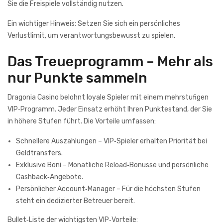
Sie die Freispiele vollständig nutzen.
Ein wichtiger Hinweis: Setzen Sie sich ein persönliches
Verlustlimit, um verantwortungsbewusst zu spielen.
Das Treueprogramm – Mehr als
nur Punkte sammeln
Dragonia Casino belohnt loyale Spieler mit einem mehrstufigen
VIP‑Programm. Jeder Einsatz erhöht Ihren Punktestand, der Sie
in höhere Stufen führt. Die Vorteile umfassen:
Schnellere Auszahlungen – VIP‑Spieler erhalten Priorität bei
Geldtransfers.
Exklusive Boni – Monatliche Reload‑Bonusse und persönliche
Cashback‑Angebote.
Persönlicher Account‑Manager – Für die höchsten Stufen
steht ein dedizierter Betreuer bereit.
Bullet‑Liste der wichtigsten VIP‑Vorteile: