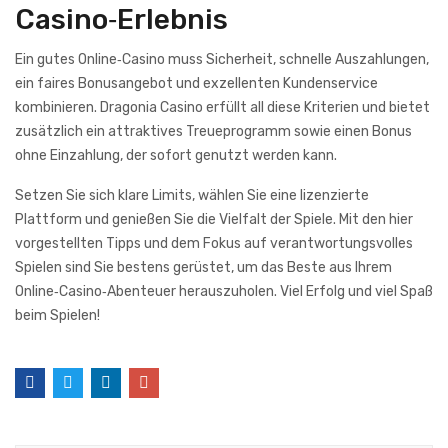
Casino‑Erlebnis
Ein gutes Online‑Casino muss Sicherheit, schnelle Auszahlungen,
ein faires Bonusangebot und exzellenten Kundenservice
kombinieren. Dragonia Casino erfüllt all diese Kriterien und bietet
zusätzlich ein attraktives Treueprogramm sowie einen Bonus
ohne Einzahlung, der sofort genutzt werden kann.
Setzen Sie sich klare Limits, wählen Sie eine lizenzierte
Plattform und genießen Sie die Vielfalt der Spiele. Mit den hier
vorgestellten Tipps und dem Fokus auf verantwortungsvolles
Spielen sind Sie bestens gerüstet, um das Beste aus Ihrem
Online‑Casino‑Abenteuer herauszuholen. Viel Erfolg und viel Spaß
beim Spielen!