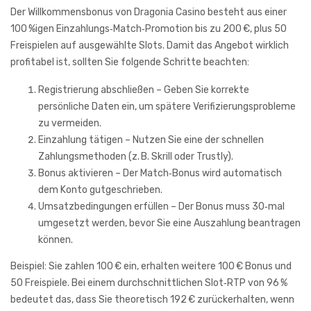
Der Willkommensbonus von Dragonia Casino besteht aus einer
100 %igen Einzahlungs‑Match‑Promotion bis zu 200 €, plus 50
Freispielen auf ausgewählte Slots. Damit das Angebot wirklich
profitabel ist, sollten Sie folgende Schritte beachten:
Registrierung abschließen – Geben Sie korrekte
persönliche Daten ein, um spätere Verifizierungsprobleme
zu vermeiden.
Einzahlung tätigen – Nutzen Sie eine der schnellen
Zahlungsmethoden (z. B. Skrill oder Trustly).
Bonus aktivieren – Der Match‑Bonus wird automatisch
dem Konto gutgeschrieben.
Umsatzbedingungen erfüllen – Der Bonus muss 30‑mal
umgesetzt werden, bevor Sie eine Auszahlung beantragen
können.
Beispiel: Sie zahlen 100 € ein, erhalten weitere 100 € Bonus und
50 Freispiele. Bei einem durchschnittlichen Slot‑RTP von 96 %
bedeutet das, dass Sie theoretisch 192 € zurückerhalten, wenn