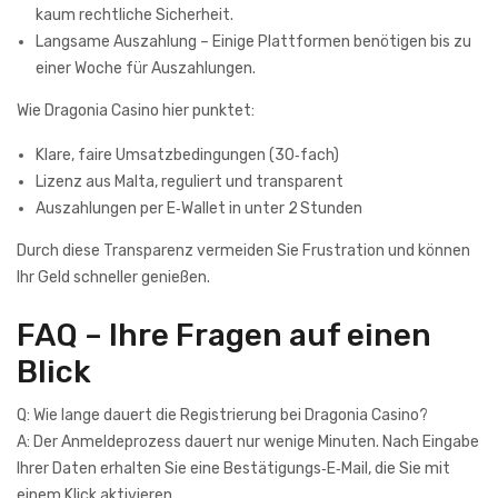
kaum rechtliche Sicherheit.
Langsame Auszahlung – Einige Plattformen benötigen bis zu
einer Woche für Auszahlungen.
Wie Dragonia Casino hier punktet:
Klare, faire Umsatzbedingungen (30‑fach)
Lizenz aus Malta, reguliert und transparent
Auszahlungen per E‑Wallet in unter 2 Stunden
Durch diese Transparenz vermeiden Sie Frustration und können
Ihr Geld schneller genießen.
FAQ – Ihre Fragen auf einen
Blick
Q: Wie lange dauert die Registrierung bei Dragonia Casino?
A: Der Anmeldeprozess dauert nur wenige Minuten. Nach Eingabe
Ihrer Daten erhalten Sie eine Bestätigungs‑E‑Mail, die Sie mit
einem Klick aktivieren.