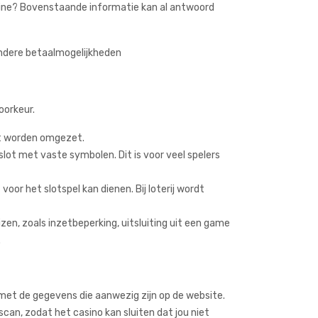
e online? Bovenstaande informatie kan al antwoord
 andere betaalmogelijkheden
oorkeur.
aat worden omgezet.
lot met vaste symbolen. Dit is voor veel spelers
oor het slotspel kan dienen. Bij loterij wordt
zen, zoals inzetbeperking, uitsluiting uit een game
.
et de gegevens die aanwezig zijn op de website.
can, zodat het casino kan sluiten dat jou niet