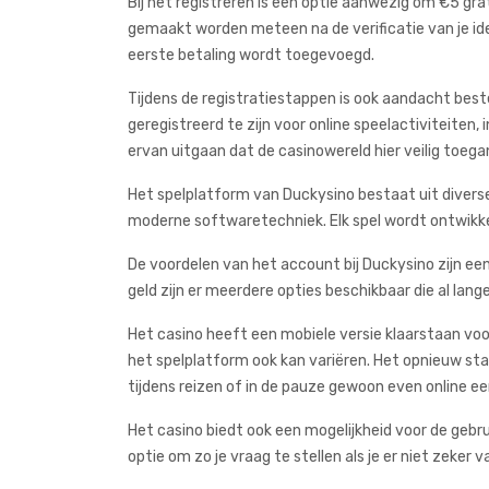
Bij het registreren is een optie aanwezig om €5 g
gemaakt worden meteen na de verificatie van je iden
eerste betaling wordt toegevoegd.
Tijdens de registratiestappen is ook aandacht best
geregistreerd te zijn voor online speelactiviteiten,
ervan uitgaan dat de casinowereld hier veilig toegank
Het spelplatform van Duckysino bestaat uit divers
moderne softwaretechniek. Elk spel wordt ontwikkel
De voordelen van het account bij Duckysino zijn e
geld zijn er meerdere opties beschikbaar die al la
Het casino heeft een mobiele versie klaarstaan voor 
het spelplatform ook kan variëren. Het opnieuw sta
tijdens reizen of in de pauze gewoon even online e
Het casino biedt ook een mogelijkheid voor de geb
optie om zo je vraag te stellen als je er niet zeker