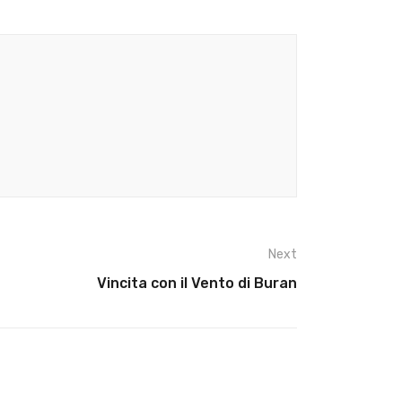
Next
Vincita con il Vento di Buran