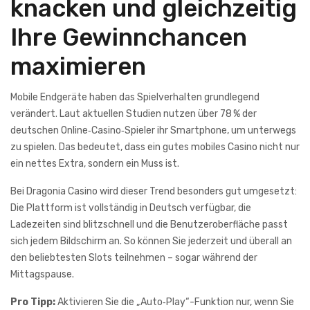
knacken und gleichzeitig
Ihre Gewinnchancen
maximieren
Mobile Endgeräte haben das Spielverhalten grundlegend
verändert. Laut aktuellen Studien nutzen über 78 % der
deutschen Online‑Casino‑Spieler ihr Smartphone, um unterwegs
zu spielen. Das bedeutet, dass ein gutes mobiles Casino nicht nur
ein nettes Extra, sondern ein Muss ist.
Bei Dragonia Casino wird dieser Trend besonders gut umgesetzt:
Die Plattform ist vollständig in Deutsch verfügbar, die
Ladezeiten sind blitzschnell und die Benutzeroberfläche passt
sich jedem Bildschirm an. So können Sie jederzeit und überall an
den beliebtesten Slots teilnehmen – sogar während der
Mittagspause.
Pro Tipp:
Aktivieren Sie die „Auto‑Play“-Funktion nur, wenn Sie