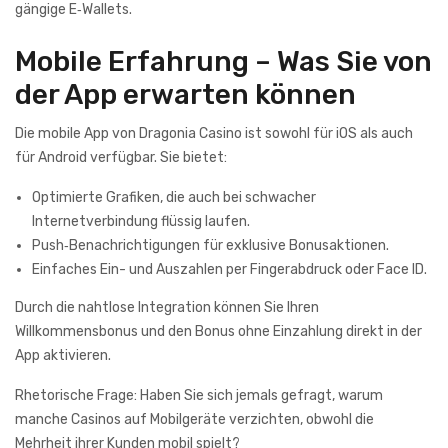
gängige E‑Wallets.
Mobile Erfahrung – Was Sie von
der App erwarten können
Die mobile App von Dragonia Casino ist sowohl für iOS als auch
für Android verfügbar. Sie bietet:
Optimierte Grafiken, die auch bei schwacher
Internetverbindung flüssig laufen.
Push‑Benachrichtigungen für exklusive Bonusaktionen.
Einfaches Ein- und Auszahlen per Fingerabdruck oder Face ID.
Durch die nahtlose Integration können Sie Ihren
Willkommensbonus und den Bonus ohne Einzahlung direkt in der
App aktivieren.
Rhetorische Frage: Haben Sie sich jemals gefragt, warum
manche Casinos auf Mobilgeräte verzichten, obwohl die
Mehrheit ihrer Kunden mobil spielt?