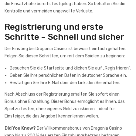
die Einsatzhöhe bereits festgelegt haben. So behalten Sie die
Kontrolle und vermeiden ungewollte Verluste.
Registrierung und erste
Schritte – Schnell und sicher
Der Einstieg bei Dragonia Casino ist bewusst einfach gehalten.
Folgen Sie diesen Schritten, um mit dem Spielen zu beginnen:
Besuchen Sie die Startseite und klicken Sie auf „Registrieren“.
Geben Sie Ihre persönlichen Daten in deutscher Sprache ein.
Bestätigen Sie Ihre E‑Mail über den Link, den Sie erhalten.
Nach Abschluss der Registrierung erhalten Sie sofort einen
Bonus ohne Einzahlung. Dieser Bonus ermöglicht es Ihnen, das
Spiel zu testen, ohne eigenes Geld zu riskieren – ideal für
Einsteiger, die das Angebot kennenlernen wollen.
Did You Know?
Der Willkommensbonus von Dragonia Casino
kann bis zu 200 % des ersten Einzahlungsbetrags betragen,