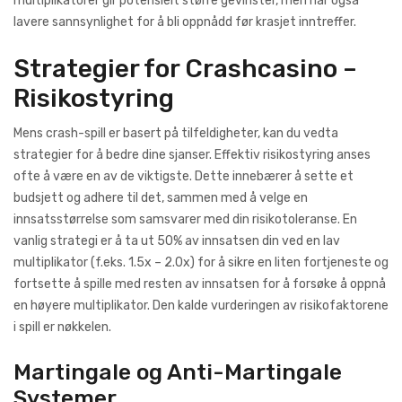
multiplikatorer gir potensielt større gevinster, men har også
lavere sannsynlighet for å bli oppnådd før krasjet inntreffer.
Strategier for Crashcasino –
Risikostyring
Mens crash-spill er basert på tilfeldigheter, kan du vedta
strategier for å bedre dine sjanser. Effektiv risikostyring anses
ofte å være en av de viktigste. Dette innebærer å sette et
budsjett og adhere til det, sammen med å velge en
innsatsstørrelse som samsvarer med din risikotoleranse. En
vanlig strategi er å ta ut 50% av innsatsen din ved en lav
multiplikator (f.eks. 1.5x – 2.0x) for å sikre en liten fortjeneste og
fortsette å spille med resten av innsatsen for å forsøke å oppnå
en høyere multiplikator. Den kalde vurderingen av risikofaktorene
i spill er nøkkelen.
Martingale og Anti-Martingale
Systemer