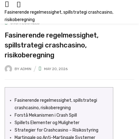
Fasinerende regelmessighet, spillstrategi crashcasino,
risikoberegning
UNCATEGORIZED
Fasinerende regelmessighet,
spillstrategi crashcasino,
risikoberegning
BY
ADMIN
MAY 20, 2026
Fasinerende regelmessighet, spillstrategi
crashcasino, risikoberegning
Forstå Mekanismen i Crash Spill
Spillets Elementer og Muligheter
Strategier for Crashcasino – Risikostyring
Martingale og Anti-Martingale Systemer